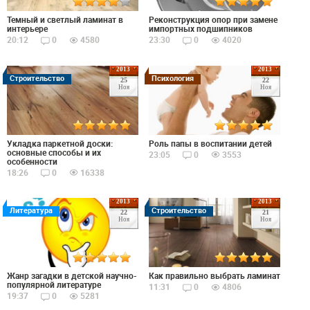
Темный и светлый ламинат в
Реконструкция опор при замене
интерьере
импортных подшипников
20:12
0
4580
23:30
0
4020
2013
2013
Строительство
Психология
25
22
Ноя
Ноя
Укладка паркетной доски:
Роль папы в воспитании детей
основные способы и их
23:05
0
3553
особенности
18:26
0
16338
2013
2013
Литература
Строительство
22
21
Ноя
Ноя
Жанр загадки в детской научно-
Как правильно выбрать ламинат
популярной литературе
11:31
0
4806
19:37
0
5281