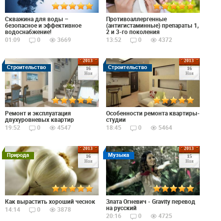
Скважина для воды –
Противоаллергенные
безопасное и эффективное
(антигистаминные) препараты 1,
водоснабжение!
2 и 3-го поколения
01:09
0
3669
13:52
0
4372
2013
2013
Строительство
Строительство
16
16
Ноя
Ноя
Ремонт и эксплуатация
Особенности ремонта квартиры-
двухуровневых квартир
студии
19:52
0
4547
18:45
0
5464
2013
2013
Природа
Музыка
16
15
Ноя
Ноя
Как вырастить хороший чеснок
Злата Огневич - Gravity перевод
на русский
14:14
0
3878
20:16
0
4725