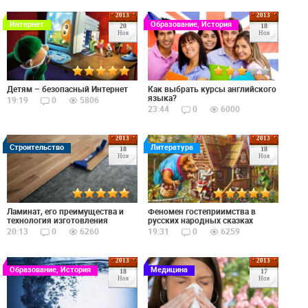
2013
2013
Интернет
Образование, История
20
18
Ноя
Ноя
Детям – безопасный Интернет
Как выбрать курсы английского
языка?
19:19
0
5806
23:44
0
6000
2013
2013
Строительство
Литература
18
18
Ноя
Ноя
Ламинат, его преимущества и
Феномен гостеприимства в
технология изготовления
русских народных сказках
20:13
0
6260
19:31
0
6259
2013
2013
Образование, История
Медицина
18
17
Ноя
Ноя