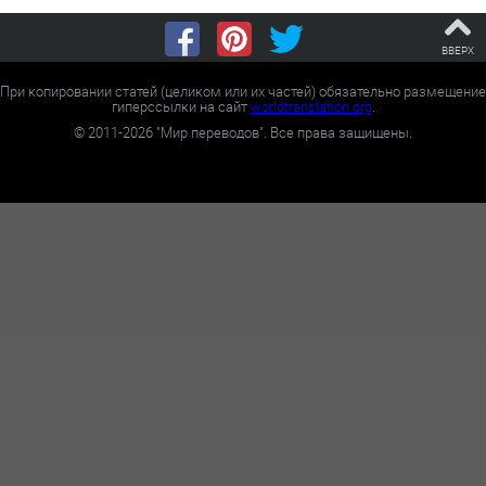
ВВЕРХ
При копировании статей (целиком или их частей) обязательно размещение
гиперссылки на сайт
worldtranslation.org
.
©
2011-2026
"Мир переводов". Все права защищены.