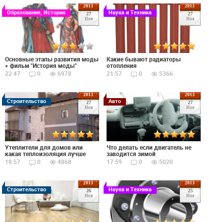
2013
2013
Образование, История
Наука и Техника
27
27
Ноя
Ноя
Основные этапы развития моды
Какие бывают радиаторы
+ фильм "История моды"
отопления
22:47
0
6978
21:57
0
5366
2013
2013
Строительство
Авто
27
27
Ноя
Ноя
Утеплители для домов или
Что делать если двигатель не
какая теплоизоляция лучше
заводится зимой
18:57
0
4868
17:59
0
5020
2013
2013
Строительство
Наука и Техника
26
25
Ноя
Ноя