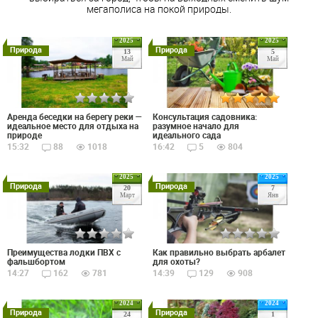
мегаполиса на покой природы.
2025
2025
Природа
Природа
13
5
Май
Май
Аренда беседки на берегу реки —
Консультация садовника:
идеальное место для отдыха на
разумное начало для
природе
идеального сада
15:32
88
1018
16:42
5
804
2025
2025
Природа
Природа
20
7
Март
Янв
Преимущества лодки ПВХ с
Как правильно выбрать арбалет
фальшбортом
для охоты?
14:27
162
781
14:39
129
908
2024
2024
Природа
Природа
24
1