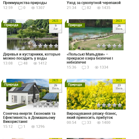
Преимущества природы
Уход за сухопутной черепахой
12:59
0
1307
21:34
82
1435
2023
2023
Природа
Природа
9
26
Авг
Июль
Деревья и кустарники, которые
«Польські Мальдіви» –
можно посадить у воды
прекрасні озера безпечні і
небезпечні
13:08
48
1412
15:36
3
1334
2023
2023
Природа
Природа
26
23
Июль
Июль
Сонячна енергія: Економія та
Вирощування ріпаку-бізнес,
Ефективність в Домашньому
який приносить прибуток
Використанні
00:54
33
1400
15:12
1
1296