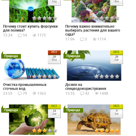
Апр
Фев
Почему стоит купить форсунки
Почему важно внимательно
для полива?
выбирать растения для вашего
сада?
12:24
54
1175
17:06
2
1114
2023
2023
Природа
Природа
20
28
Ноя
Авг
Дозвіл на
Очистка промышленных
спецводокористування
сточных вод
15:55
42
1448
23:55
79
1363
2023
2023
Природа
Природа
14
9
Авг
Авг