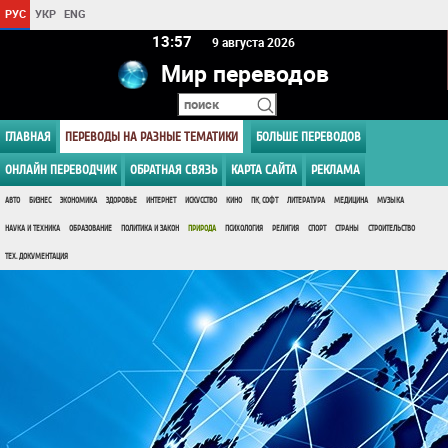
РУС
УКР
ENG
13 57
9 августа 2026
Мир переводов
ГЛАВНАЯ
ПЕРЕВОДЫ НА РАЗНЫЕ ТЕМАТИКИ
БОЛЬШЕ ПЕРЕВОДОВ
ОНЛАЙН ПЕРЕВОДЧИК
ОБРАТНАЯ СВЯЗЬ
КАРТА САЙТА
РЕКЛАМА
АВТО
БИЗНЕС
ЭКОНОМИКА
ЗДОРОВЬЕ
ИНТЕРНЕТ
ИСКУССТВО
КИНО
ПК, СОФТ
ЛИТЕРАТУРА
МЕДИЦИНА
МУЗЫКА
НАУКА И ТЕХНИКА
ОБРАЗОВАНИЕ
ПОЛИТИКА И ЗАКОН
ПРИРОДА
ПСИХОЛОГИЯ
РЕЛИГИЯ
СПОРТ
СТРАНЫ
СТРОИТЕЛЬСТВО
ТЕХ. ДОКУМЕНТАЦИЯ