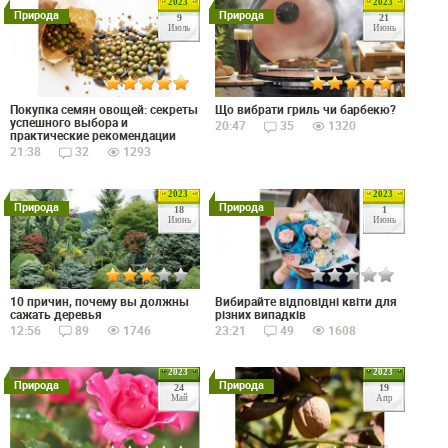
2023
2023
Природа
Природа
9
21
Июль
Июнь
Покупка семян овощей: секреты
Що вибрати гриль чи барбекю?
успешного выбора и
20:47
35
1320
практические рекомендации
21:38
32
1293
2023
2023
Природа
Природа
18
1
Июнь
Июнь
10 причин, почему вы должны
Вибирайте відповідні квіти для
сажать деревья
різних випадків
12:56
89
1746
23:21
49
1608
2023
2023
Природа
Природа
24
19
Май
Апр