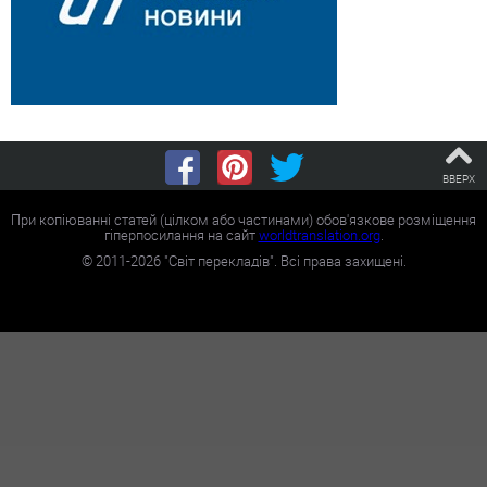
ВВЕРХ
При копіюванні статей (цілком або частинами) обов'язкове розміщення
гіперпосилання на сайт
worldtranslation.org
.
©
2011-2026
"Світ перекладів". Всі права захищені.