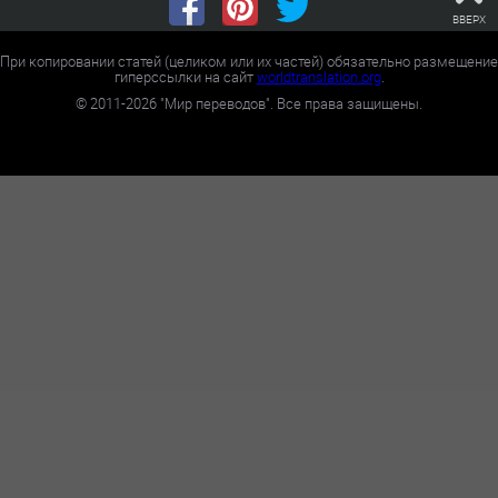
ВВЕРХ
При копировании статей (целиком или их частей) обязательно размещение
гиперссылки на сайт
worldtranslation.org
.
©
2011-2026
"Мир переводов". Все права защищены.