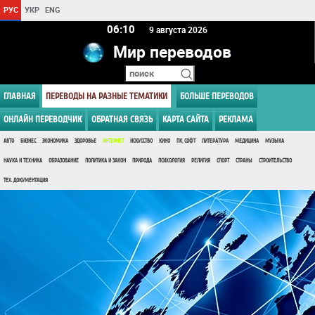
РУС
УКР
ENG
06 10
9 августа 2026
Мир переводов
ГЛАВНАЯ
ПЕРЕВОДЫ НА РАЗНЫЕ ТЕМАТИКИ
БОЛЬШЕ ПЕРЕВОДОВ
ОНЛАЙН ПЕРЕВОДЧИК
ОБРАТНАЯ СВЯЗЬ
КАРТА САЙТА
РЕКЛАМА
АВТО
БИЗНЕС
ЭКОНОМИКА
ЗДОРОВЬЕ
ИНТЕРНЕТ
ИСКУССТВО
КИНО
ПК, СОФТ
ЛИТЕРАТУРА
МЕДИЦИНА
МУЗЫКА
НАУКА И ТЕХНИКА
ОБРАЗОВАНИЕ
ПОЛИТИКА И ЗАКОН
ПРИРОДА
ПСИХОЛОГИЯ
РЕЛИГИЯ
СПОРТ
СТРАНЫ
СТРОИТЕЛЬСТВО
ТЕХ. ДОКУМЕНТАЦИЯ