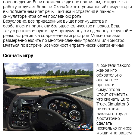
нововведение. Если водитель ездит по правилам, то и денег за
работу получает больше. Скачайте этот уникальный симулятор и
вы поймете чем идет речь. Тактика и стратегия в данном
симуляторе играют не последнюю роль.
Безусловно, все приведенные выше преимущества и
особенности привлекли большое количество игроков. Ведь
такую реалистичную игру – продуманную и сделанную с душой –
редко встретишь в современном игрострое. Можно часами
размеренно ездить по многочисленным трассам, или быстро
мчаться по встрече. Возможности практически безграничны!
Скачать игру
Любители такого
жанра игр
обязательно
оценят все
прелести
симулятора.
Стоит отметить,
что скачать Euro
Truck Simulator 3
не составит
никакого труда.
Достаточно
сделать
несколько кликов
мыши и на вашем