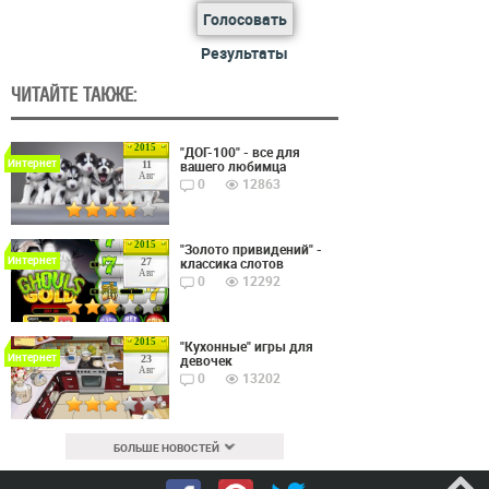
Голосовать
Результаты
ЧИТАЙТЕ ТАКЖЕ:
2015
"ДОГ-100" - все для
Интернет
вашего любимца
11
Авг
0
12863
2015
"Золото привидений" -
Интернет
классика слотов
27
Авг
0
12292
2015
"Кухонные" игры для
Интернет
девочек
23
Авг
0
13202
БОЛЬШЕ НОВОСТЕЙ