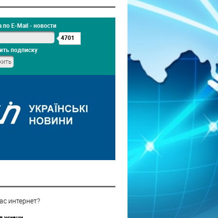
 по E-Mail - новости
4701
ить подписку
ас интернет?
 жизни