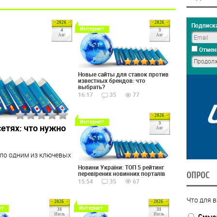
2026
2026
Подписка
Интернет
4
3
Авг
Авг
Отмен
Новые сайты для ставок против
известных брендов: что
выбрать?
16:17
35
77
2026
Интернет
3
етях: что нужно
Авг
ло одним из ключевых
Новини України: ТОП 5 рейтинг
перевірених новинних порталів
ОПРОС
15:54
35
67
Что для в
2026
2026
ет
Интернет
31
31
Июль
Июль
Смысл