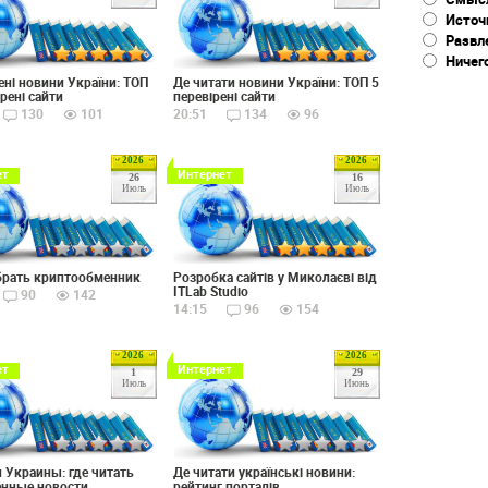
Источ
Развл
Ничег
ені новини України: ТОП
Де читати новини України: ТОП 5
рені сайти
перевірені сайти
130
101
20:51
134
96
2026
2026
ет
Интернет
26
16
Июль
Июль
брать криптообменник
Розробка сайтів у Миколаєві від
ITLab Studio
90
142
14:15
96
154
2026
2026
ет
Интернет
1
29
Июль
Июнь
 Украины: где читать
Де читати українські новини:
енные новости
рейтинг порталів