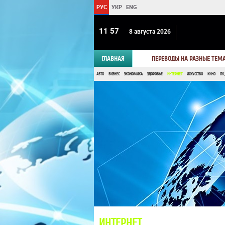
РУС
УКР
ENG
11:57
8 августа 2026
ГЛАВНАЯ
ПЕРЕВОДЫ НА РАЗНЫЕ ТЕМ
АВТО
БИЗНЕС
ЭКОНОМИКА
ЗДОРОВЬЕ
ИНТЕРНЕТ
ИСКУССТВО
КИНО
ПК,
ИНТЕРНЕТ