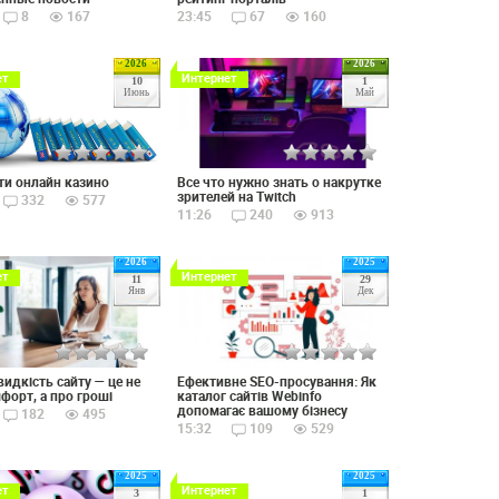
8
167
23:45
67
160
2026
2026
ет
Интернет
10
1
Июнь
Май
Все что нужно знать о накрутке
ти онлайн казино
зрителей на Twitch
332
577
11:26
240
913
2026
2025
ет
Интернет
11
29
Янв
Дек
идкість сайту — це не
Ефективне SEO-просування: Як
форт, а про гроші
каталог сайтів Webinfo
допомагає вашому бізнесу
182
495
15:32
109
529
2025
2025
ет
Интернет
3
1