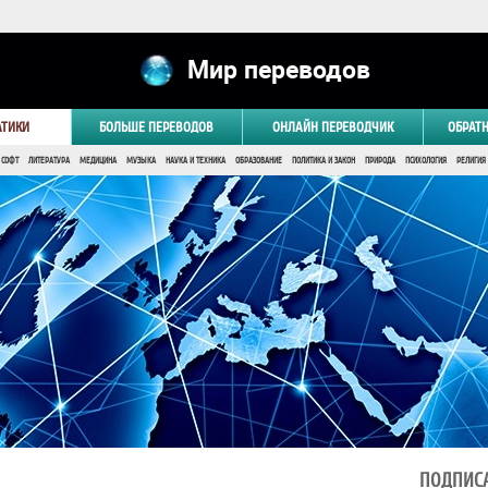
Мир переводов
АТИКИ
БОЛЬШЕ ПЕРЕВОДОВ
ОНЛАЙН ПЕРЕВОДЧИК
ОБРАТ
 СОФТ
ЛИТЕРАТУРА
МЕДИЦИНА
МУЗЫКА
НАУКА И ТЕХНИКА
ОБРАЗОВАНИЕ
ПОЛИТИКА И ЗАКОН
ПРИРОДА
ПСИХОЛОГИЯ
РЕЛИГИЯ
ПОДПИСА