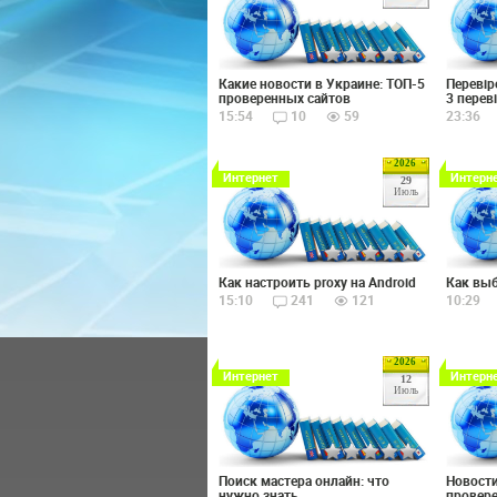
Какие новости в Украине: ТОП-5
Перевір
проверенных сайтов
3 переві
15:54
10
59
23:36
2026
Интернет
Интерн
29
Июль
Как настроить proxy на Android
Как вы
15:10
241
121
10:29
2026
Интернет
Интерн
12
Июль
Поиск мастера онлайн: что
Новости
нужно знать
провер