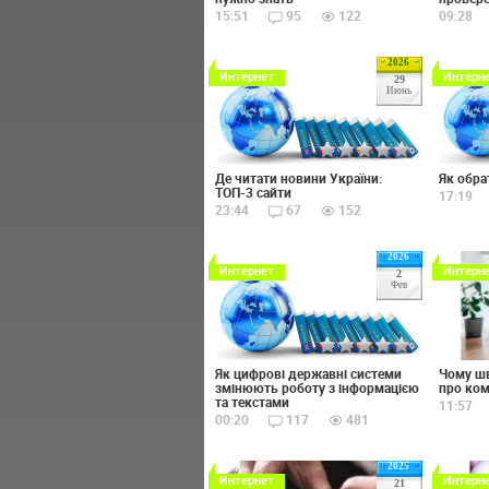
15:51
95
122
09:28
2026
Интернет
Интерн
29
Июнь
Де читати новини України:
Як обра
ТОП-3 сайти
17:19
23:44
67
152
2026
Интернет
Интерн
2
Фев
Чому шв
Як цифрові державні системи
про ком
змінюють роботу з інформацією
та текстами
11:57
00:20
117
481
2025
Интернет
Интерн
21