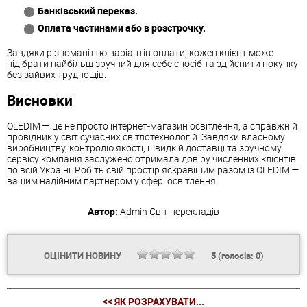
Банківський переказ.
Оплата частинами або в розстрочку.
Завдяки різноманіттю варіантів оплати, кожен клієнт може
підібрати найбільш зручний для себе спосіб та здійснити покупку
без зайвих труднощів.
Висновки
OLEDIM — це не просто інтернет-магазин освітлення, а справжній
провідник у світ сучасних світлотехнологій. Завдяки власному
виробництву, контролю якості, швидкій доставці та зручному
сервісу компанія заслужено отримала довіру численних клієнтів
по всій Україні. Робіть свій простір яскравішим разом із OLEDIM —
вашим надійним партнером у сфері освітлення.
Автор:
Admin
Світ перекладів
ОЦІНИТИ НОВИНУ
5
(голосів:
0
)
<< ЯК РОЗРАХУВАТИ...