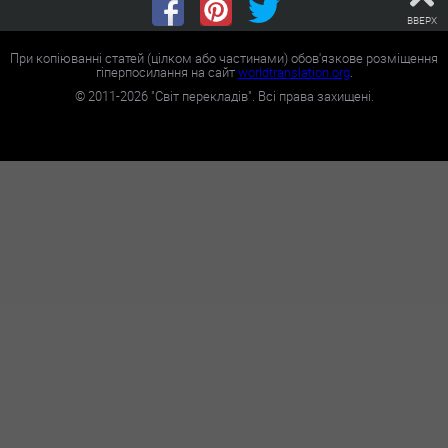
ВВЕРХ
При копіюванні статей (цілком або частинами) обов'язкове розміщення
гіперпосилання на сайт
worldtranslation.org
.
©
2011-2026
"Світ перекладів". Всі права захищені.