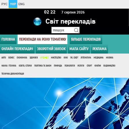
РУС
УКР
ENG
02 22
7 серпня 2026
Світ перекладів
ГОЛОВНА
ПЕРЕКЛАДИ НА РІЗНУ ТЕМАТИКУ
БІЛЬШЕ ПЕРЕКЛАДІВ
ОНЛАЙН ПЕРЕКЛАДАЧ
ЗВОРОТНІЙ ЗВЯЗОК
МАПА САЙТУ
РЕКЛАМА
АВТО
БІЗНЕС
ЕКОНОМІКА
ЗДОРОВ'Я
ІНТЕРНЕТ
МИСТЕЦТВО
КІНО
ПК, СОФТ
ЛІТЕРАТУРА
МЕДИЦИНА
МУЗИКА
НАУКА І ТЕХНІКА
ОСВІТА, ІСТОРІЯ
ПОЛІТИКА ТА ЗАКОН
ПРИРОДА
ПСИХОЛОГІЯ
РЕЛІГІЯ
СПОРТ
КРАЇНИ
БУДІВНИЦТВО
ТЕХНІЧНА ДОКУМЕНТАЦІЯ