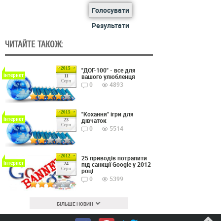
Голосувати
Результати
ЧИТАЙТЕ ТАКОЖ:
2015
"ДОГ-100" - все для
Інтернет
вашого улюбленця
11
Серп
0
4893
2015
"Кохання" ігри для
Інтернет
дівчаток
23
Серп
0
5514
2012
25 приводів потрапити
Інтернет
під санкції Google у 2012
24
Серп
році
0
5399
БІЛЬШЕ НОВИН