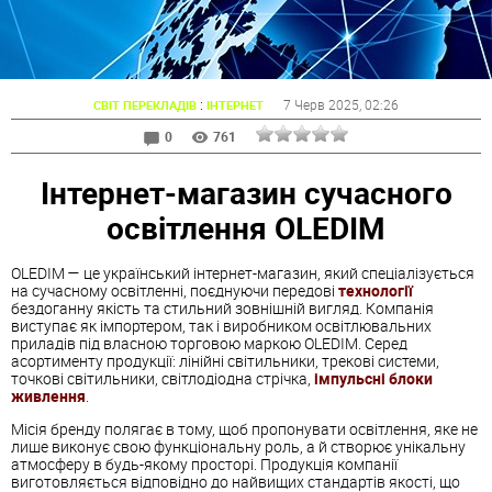
:
7 Черв 2025
, 02:26
СВІТ ПЕРЕКЛАДІВ
ІНТЕРНЕТ
0
761
Інтернет-магазин сучасного
освітлення OLEDIM
OLEDIM — це український інтернет-магазин, який спеціалізується
на сучасному освітленні, поєднуючи передові
технології
бездоганну якість та стильний зовнішній вигляд. Компанія
виступає як імпортером, так і виробником освітлювальних
приладів під власною торговою маркою OLEDIM. Серед
асортименту продукції: лінійні світильники, трекові системи,
точкові світильники, світлодіодна стрічка,
імпульсні блоки
живлення
.
Місія бренду полягає в тому, щоб пропонувати освітлення, яке не
лише виконує свою функціональну роль, а й створює унікальну
атмосферу в будь-якому просторі. Продукція компанії
виготовляється відповідно до найвищих стандартів якості, що