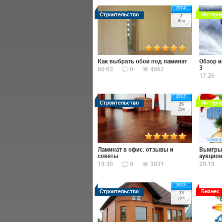
2014
Строительство
Интерн
2
Янв
Как выбрать обои под ламинат
Обзор и
3
00:03
0
4062
17:26
2013
Строительство
Интерн
26
Дек
Ламинат в офис: отзывы и
Выигры
советы
аукцион
19:30
0
3831
20:18
2013
Строительство
Бизнес
23
Дек