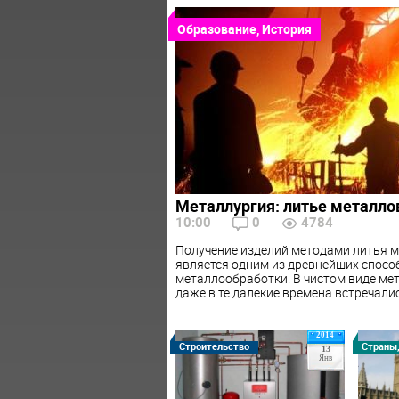
Образование, История
Металлургия: литье металло
10:00
0
4784
Получение изделий методами литья м
является одним из древнейших спосо
металлообработки. В чистом виде ме
даже в те далекие времена встречалис
2014
Строительство
Страны
13
Янв