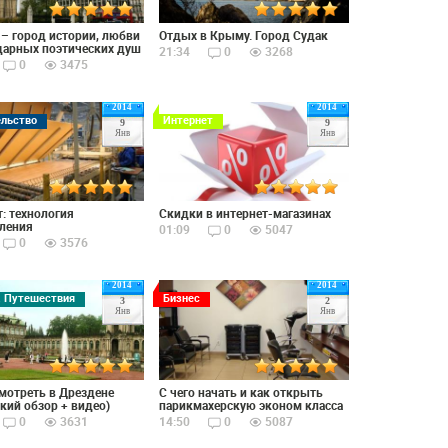
– город истории, любви
Отдых в Крыму. Город Судак
дарных поэтических душ
21:34
0
3268
0
3475
2014
2014
ельство
Интернет
9
9
Янв
Янв
: технология
Скидки в интернет-магазинах
ления
01:09
0
5047
0
3576
2014
2014
, Путешествия
Бизнес
3
2
Янв
Янв
мотреть в Дрездене
С чего начать и как открыть
кий обзор + видео)
парикмахерскую эконом класса
0
3631
14:50
0
5087