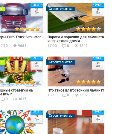
2013
2013
ет
Строительство
28
28
Дек
Дек
гры Euro Truck Simulator
Пороги и порожки для ламината
и паркетной доски
0
9661
17:00
0
4342
2013
2013
ет
Строительство
24
24
Дек
Дек
шные стратегии на
Что такое влагостойкий ламинат
е InWin
13:11
0
3382
0
3617
2013
2013
Строительство
21
20
Дек
Дек