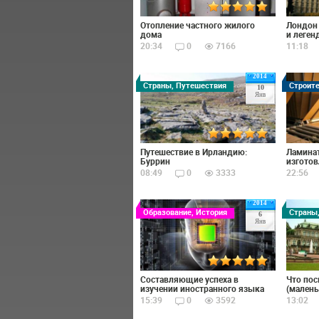
Отопление частного жилого
Лондон 
дома
и леген
20:34
0
7166
11:18
2014
Страны, Путешествия
Строит
10
Янв
Путешествие в Ирландию:
Ламинат
Буррин
изготов
08:49
0
3333
22:56
2014
Образование, История
Страны
6
Янв
Составляющие успеха в
Что пос
изучении иностранного языка
(малень
15:39
0
3592
13:02