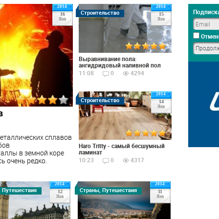
2014
2014
Подписка
Строительство
16
15
Янв
Янв
Отмен
Выравнивание пола:
ангидридовый наливной пол
11:08
0
4294
2014
Строительство
14
Янв
в
еталлических сплавов
бов
Haro Tritty - самый бесшумный
таллы в земной коре
ламинат
ь очень редко.
10:23
0
4317
2014
2014
, Путешествия
Страны, Путешествия
12
11
Янв
Янв