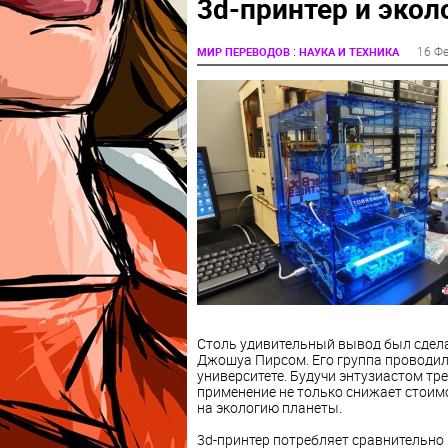
3d-принтер и экол
:
16 Ф
МИР ПЕРЕВОДОВ
НАУКА И ТЕХНИКА
Столь удивительный вывод был сдела
Джошуа Пирсом. Его группа проводи
университете. Будучи энтузиастом тре
применение не только снижает стоимо
на экологию планеты.
3d-принтер потребляет сравнительно