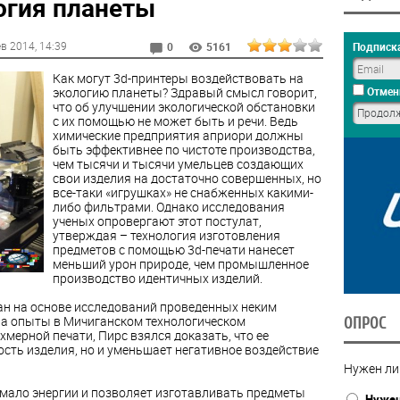
огия планеты
ев 2014
, 14:39
Подписка
0
5161
Как могут 3d-принтеры воздействовать на
экологию планеты? Здравый смысл говорит,
Отмен
что об улучшении экологической обстановки
с их помощью не может быть и речи. Ведь
химические предприятия априори должны
быть эффективнее по чистоте производства,
чем тысячи и тысячи умельцев создающих
свои изделия на достаточно совершенных, но
все-таки «игрушках» не снабженных какими-
либо фильтрами. Однако исследования
ученых опровергают этот постулат,
утверждая – технология изготовления
предметов с помощью 3d-печати нанесет
меньший урон природе, чем промышленное
производство идентичных изделий.
н на основе исследований проведенных неким
ла опыты в Мичиганском технологическом
ОПРОС
хмерной печати, Пирс взялся доказать, что ее
сть изделия, но и уменьшает негативное воздействие
Нужен ли
 мало энергии и позволяет изготавливать предметы
Нуже