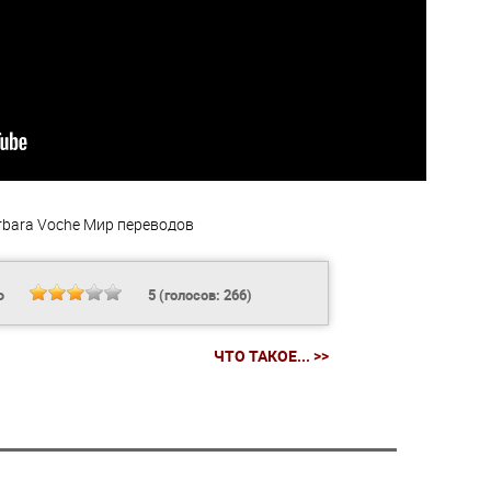
rbara Voche
Мир переводов
Ь
5
(голосов:
266
)
ЧТО ТАКОЕ... >>