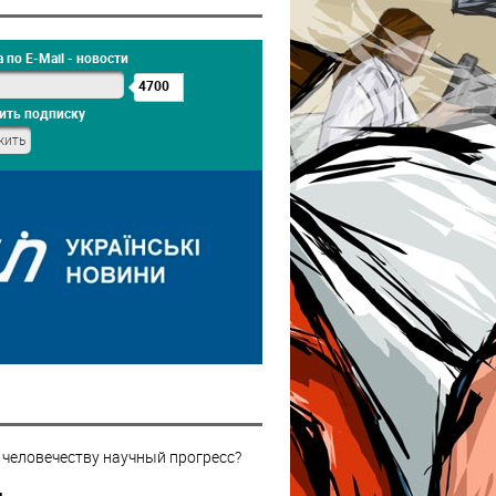
 по E-Mail - новости
4700
ить подписку
 человечеству научный прогресс?
н