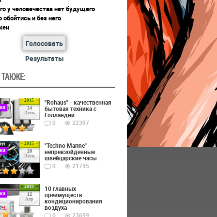
го у человечества нет будущего
 обойтись и без него
жен
Голосовать
Результаты
 ТАКЖЕ:
2015
"Rohaus" - качественная
ика
бытовая техника с
24
Июль
Голландии
0
22397
2015
"Techno Marine" -
ика
непревзойденные
20
Июль
швейцарские часы
0
21795
2019
10 главных
ика
преимуществ
12
Апр
кондиционирования
воздуха
0
23699