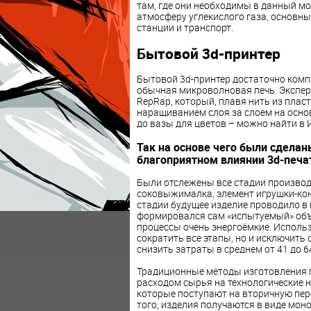
там, где они необходимы в данный м
атмосферу углекислого газа, основн
станции и транспорт.
Бытовой 3d-принтер
Бытовой 3d-принтер достаточно комп
обычная микроволновая печь. Экспер
RepRap, который, плавя нить из плас
наращиванием слоя за слоем на осно
до вазы для цветов – можно найти в 
Так на основе чего были сдела
благоприятном влиянии 3d-печа
Были отслежены все стадии производс
соковыжималка, элемент игрушки-кон
стадии будущее изделие проводило в в
формировался сам «испытуемый» объек
процессы очень энергоёмкие. Исполь
сократить все этапы, но и исключить 
снизить затраты в среднем от 41 до 6
Традиционные методы изготовления 
расходом сырья на технологические 
которые поступают на вторичную пер
того, изделия получаются в виде моно