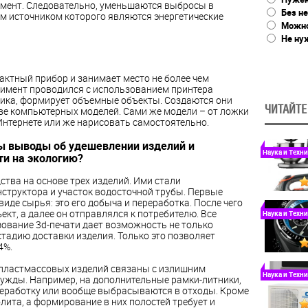
омент. Следовательно, уменьшаются выбросы в
Без не
ым источником которого являются энергетические
Можно
Не ну
актный прибор и занимает место не более чем
имент проводился с использованием принтера
тика, формирует объемные объекты. Создаются они
ЧИТАЙТЕ
ве компьютерных моделей. Сами же модели – от ложки
Интернете или же нарисовать самостоятельно.
ны выводы об удешевлении изделий и
Наука и Техн
ти на экологию?
тва на основе трех изделий. Ими стали
структора и участок водосточной трубы. Первые
иде сырья: это его добыча и переработка. После чего
т, а далее он отправлялся к потребителю. Все
Наука и Техн
зование 3d-печати дает возможность не только
стадию доставки изделия. Только это позволяет
4%.
пластмассовых изделий связаны с излишним
Наука и Техн
нужды. Например, на дополнительные рамки-литники,
еработку или вообще выбрасываются в отходы. Кроме
лита, а формирование в них полостей требует и