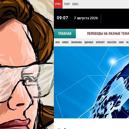
РУС
УКР
ENG
09 07
7 августа 2026
ГЛАВНАЯ
ПЕРЕВОДЫ НА РАЗНЫЕ ТЕМ
АВТО
БИЗНЕС
ЭКОНОМИКА
ЗДОРОВЬЕ
ИНТЕРНЕТ
ИСКУССТВО
КИНО
ПК,