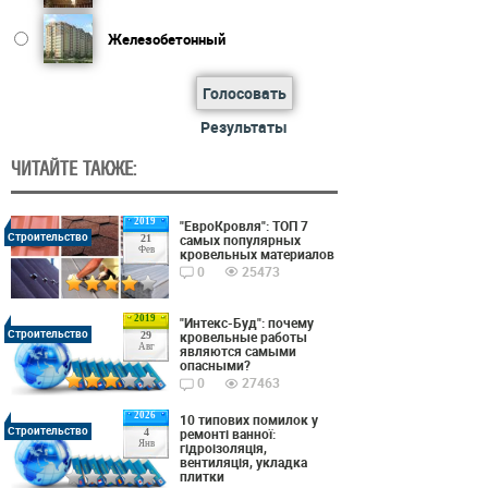
Железобетонный
Голосовать
Результаты
ЧИТАЙТЕ ТАКЖЕ:
2019
"ЕвроКровля": ТОП 7
Строительство
самых популярных
21
Фев
кровельных материалов
0
25473
2019
"Интекс-Буд": почему
Строительство
кровельные работы
29
Авг
являются самыми
опасными?
0
27463
2026
10 типових помилок у
Строительство
ремонті ванної:
4
Янв
гідроізоляція,
вентиляція, укладка
плитки