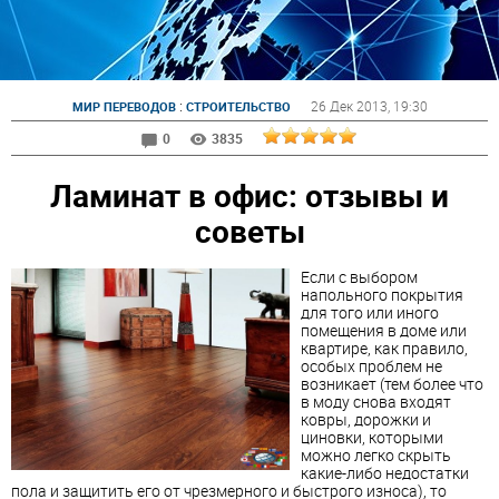
:
26 Дек 2013
, 19:30
МИР ПЕРЕВОДОВ
СТРОИТЕЛЬСТВО
0
3835
Ламинат в офис: отзывы и
советы
Если с выбором
напольного покрытия
для того или иного
помещения в доме или
квартире, как правило,
особых проблем не
возникает (тем более что
в моду снова входят
ковры, дорожки и
циновки, которыми
можно легко скрыть
какие-либо недостатки
пола и защитить его от чрезмерного и быстрого износа), то