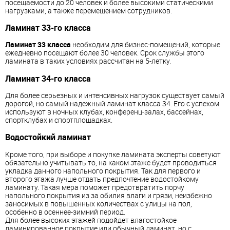
посещаемости до 20 человек и более высокими статическими
нагрузками, а также перемещением сотрудников.
Ламинат 33-го класса
Ламинат 33 класса
необходим для бизнес-помещений, которые
ежедневно посещают более 30 человек. Срок службы этого
ламината в таких условиях рассчитан на 5-летку.
Ламинат 34-го класса
Для более серьезных и интенсивных нагрузок существует самый
дорогой, но самый надежный ламинат класса 34. Его с успехом
используют в ночных клубах, конференц-залах, бассейнах,
спортклубах и спортплощадках.
Водостойкий ламинат
Кроме того, при выборе и покупке ламината эксперты советуют
обязательно учитывать то, на каком этаже будет проводиться
укладка данного напольного покрытия. Так для первого и
второго этажа лучше отдать предпочтение водостойкому
ламинату. Такая мера поможет предотвратить порчу
напольного покрытия из за обилия влаги и грязи, неизбежно
заносимых в повышенных количествах с улицы на пол,
особенно в осеннее-зимний период.
Для более высоких этажей подойдет влагостойкое
ламинированное покрытие или обычный ламинат, но с