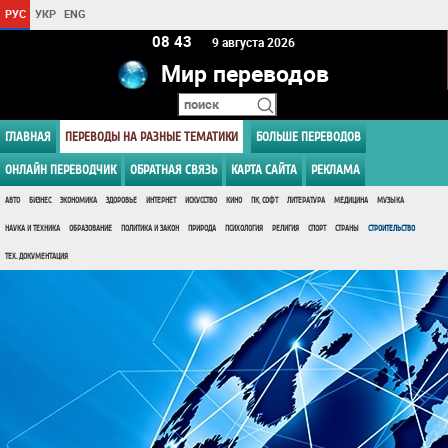
РУС
УКР
ENG
08:43
9 августа 2026
Мир переводов
ГЛАВНАЯ
ПЕРЕВОДЫ НА РАЗНЫЕ ТЕМАТИКИ
БОЛЬШЕ ПЕРЕВОДОВ
ОНЛАЙН ПЕРЕВОДЧИК
ОБРАТНАЯ СВЯЗЬ
КАРТА САЙТА
РЕКЛАМА
АВТО
БИЗНЕС
ЭКОНОМИКА
ЗДОРОВЬЕ
ИНТЕРНЕТ
ИСКУССТВО
КИНО
ПК, СОФТ
ЛИТЕРАТУРА
МЕДИЦИНА
МУЗЫКА
НАУКА И ТЕХНИКА
ОБРАЗОВАНИЕ
ПОЛИТИКА И ЗАКОН
ПРИРОДА
ПСИХОЛОГИЯ
РЕЛИГИЯ
СПОРТ
СТРАНЫ
СТРОИТЕЛЬСТВО
ТЕХ. ДОКУМЕНТАЦИЯ