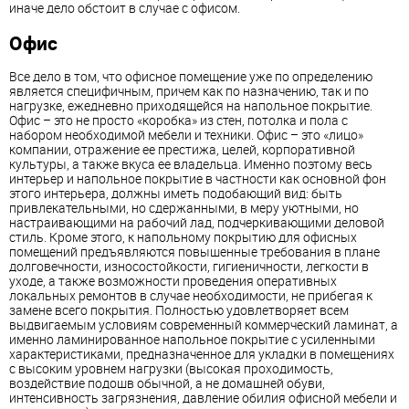
иначе дело обстоит в случае с офисом.
Офис
Все дело в том, что офисное помещение уже по определению
является специфичным, причем как по назначению, так и по
нагрузке, ежедневно приходящейся на напольное покрытие.
Офис – это не просто «коробка» из стен, потолка и пола с
набором необходимой мебели и техники. Офис – это «лицо»
компании, отражение ее престижа, целей, корпоративной
культуры, а также вкуса ее владельца. Именно поэтому весь
интерьер и напольное покрытие в частности как основной фон
этого интерьера, должны иметь подобающий вид: быть
привлекательными, но сдержанными, в меру уютными, но
настраивающими на рабочий лад, подчеркивающими деловой
стиль. Кроме этого, к напольному покрытию для офисных
помещений предъявляются повышенные требования в плане
долговечности, износостойкости, гигиеничности, легкости в
уходе, а также возможности проведения оперативных
локальных ремонтов в случае необходимости, не прибегая к
замене всего покрытия. Полностью удовлетворяет всем
выдвигаемым условиям современный коммерческий ламинат, а
именно ламинированное напольное покрытие с усиленными
характеристиками, предназначенное для укладки в помещениях
с высоким уровнем нагрузки (высокая проходимость,
воздействие подошв обычной, а не домашней обуви,
интенсивность загрязнения, давление обилия офисной мебели и