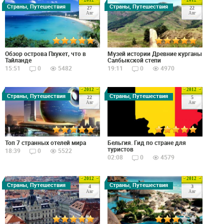
2012
2012
Страны, Путешествия
Страны, Путешествия
27
22
Авг
Авг
Обзор острова Пхукет, что в
Музей истории Древние курганы
Тайланде
Салбыкской степи
15:51
0
5482
19:11
0
4970
2012
2012
Страны, Путешествия
Страны, Путешествия
22
5
Авг
Авг
Топ 7 странных отелей мира
Бельгия. Гид по стране для
туристов
18:39
0
5522
02:08
0
4579
2012
2012
Страны, Путешествия
Страны, Путешествия
4
3
Авг
Авг