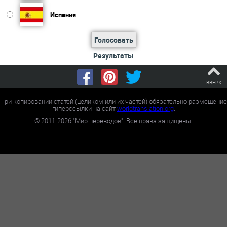
Испания
Голосовать
Результаты
ВВЕРХ
При копировании статей (целиком или их частей) обязательно размещение
гиперссылки на сайт
worldtranslation.org
.
©
2011-2026
"Мир переводов". Все права защищены.