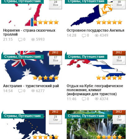
Страны, Путешествия
Страны, Путешествия
24
18
Ноя
Ноя
Норвегия - страна сказочных
Островное государство Ангилья
троллей
14:28
0
4349
21:15
0
5993
2012
2012
Страны, Путешествия
Страны, Путешествия
17
13
Ноя
Ноя
Австралия - туристический рай
Отдых на Кубе: географическое
положение, климат
14:54
0
6277
(информация для туристов)
11:46
0
4374
2012
2012
Страны, Путешествия
Страны, Путешествия
21
17
Окт
Окт