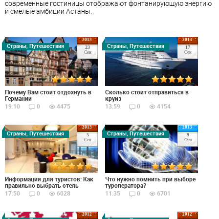
современные гостиницы отображают фонтанирующую энергию
и смелые амбиции Астаны.
2013
2013
Страны, Путешествия
Страны, Путешествия
23
17
Сен
Сен
Почему Вам стоит отдохнуть в
Сколько стоит отправиться в
Германии
круиз
19:10
0
4475
13:59
0
4154
2013
2013
Страны, Путешествия
Страны, Путешествия
5
9
Сен
Фев
Информация для туристов: Как
Что нужно помнить при выборе
правильно выбрать отель
туроператора?
17:50
0
6028
11:35
0
6701
2012
2012