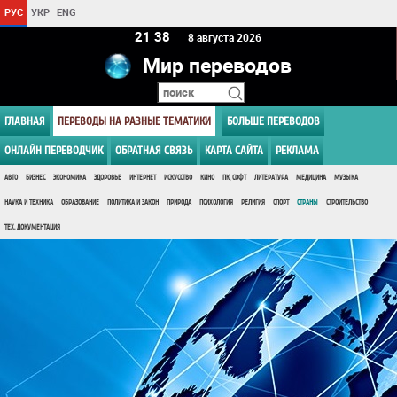
РУС
УКР
ENG
21:38
8 августа 2026
Мир переводов
ГЛАВНАЯ
ПЕРЕВОДЫ НА РАЗНЫЕ ТЕМАТИКИ
БОЛЬШЕ ПЕРЕВОДОВ
ОНЛАЙН ПЕРЕВОДЧИК
ОБРАТНАЯ СВЯЗЬ
КАРТА САЙТА
РЕКЛАМА
АВТО
БИЗНЕС
ЭКОНОМИКА
ЗДОРОВЬЕ
ИНТЕРНЕТ
ИСКУССТВО
КИНО
ПК, СОФТ
ЛИТЕРАТУРА
МЕДИЦИНА
МУЗЫКА
НАУКА И ТЕХНИКА
ОБРАЗОВАНИЕ
ПОЛИТИКА И ЗАКОН
ПРИРОДА
ПСИХОЛОГИЯ
РЕЛИГИЯ
СПОРТ
СТРАНЫ
СТРОИТЕЛЬСТВО
ТЕХ. ДОКУМЕНТАЦИЯ