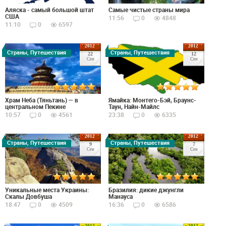
Аляска - самый большой штат
Самые чистые страны мира
США
11:56
0
4848
11:10
0
6597
2012
2012
Страны, Путешествия
Страны, Путешествия
22
12
Сен
Сен
Храм Неба (Тяньтань) — в
Ямайка: Монтего-Бэй, Браунс-
центральном Пекине
Таун, Найн-Майлс
10:57
0
4561
23:38
0
6335
2012
2012
Страны, Путешествия
Страны, Путешествия
9
7
Сен
Сен
Уникальные места Украины:
Бразилия: дикие джунгли
Скалы Довбуша
Манауса
18:47
0
4509
16:36
0
6586