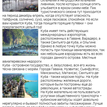
сильными и непродолжительными
ливнями, после которых солнце опять
улыбается в ярком синем небе. Пик
туристического сезона тут приходится
на период декабрь-апрель, когда отсутствует опасность
тайфунов, солнечно, сухо, море ласковое, спокойное. Но если
вам нравится Куба, тогда поищите горящие путевки – они
предлагаются целый год!
Куба имеет пять действующих
международных аэропортов,
расположенных в Гаване, Варадеро, а
также Сантьяго-де Куба, и Ольгине.
Однако в любую точку Кубы можно
попасть при помощи авиаперевозок, так
как небольшие аэродромы есть во всех
городах данного острова. Местные
авиаперевозки недороги.
Куба - островное государство, и, безусловно, вся его жизнь
тесна связана с морем. Города Гавана, Нуэвитас,
Сьенфуэтос,
Мансанильо, Матансас, Сантьяго-де-
Куба - также морские порты. На Кубе
расположены железные дороги,
которые были построены еще до
революции, а также автострады.
На Кубе желательно не пользоваться
услугами общественного транспорта –
кубинские автобусы ходят довольно
нерегулярно и бывают полностью забиты пассажирами. Лучше