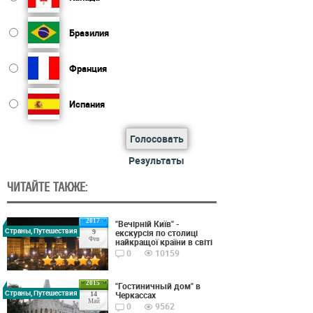
Бразилия
Франция
Испания
Голосовать
Результаты
ЧИТАЙТЕ ТАКЖЕ:
2017
"Вечірній Київ" -
Страны, Путешествия
екскурсія по столиці
9
Фев
найкращої країни в світі
0
10159
2015
"Гостиничный дом" в
Страны, Путешествия
Черкассах
14
Май
0
9562