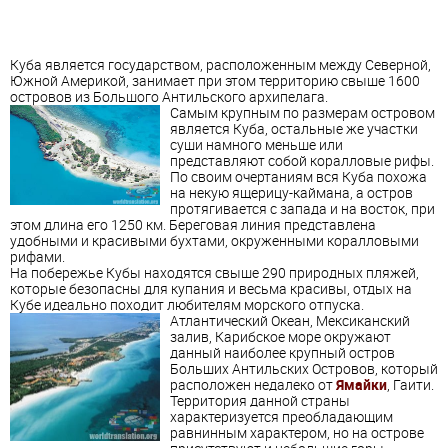
Куба является государством, расположенным между Северной,
Южной Америкой, занимает при этом территорию свыше 1600
островов из Большого Антильского архипелага.
Самым крупным по размерам островом
является Куба, остальные же участки
суши намного меньше или
представляют собой коралловые рифы.
По своим очертаниям вся Куба похожа
на некую ящерицу-каймана, а остров
протягивается с запада и на восток, при
этом длина его 1250 км. Береговая линия представлена
удобными и красивыми бухтами, окруженными коралловыми
рифами.
На побережье Кубы находятся свыше 290 природных пляжей,
которые безопасны для купания и весьма красивы, отдых на
Кубе идеально походит любителям морского отпуска.
Атлантический Океан,
Мексиканский
залив, Карибское море окружают
данный наиболее крупный остров
Больших Антильских Островов, который
расположен недалеко от
Ямайки
, Гаити.
Территория данной страны
характеризуется преобладающим
равнинным характером, но на острове