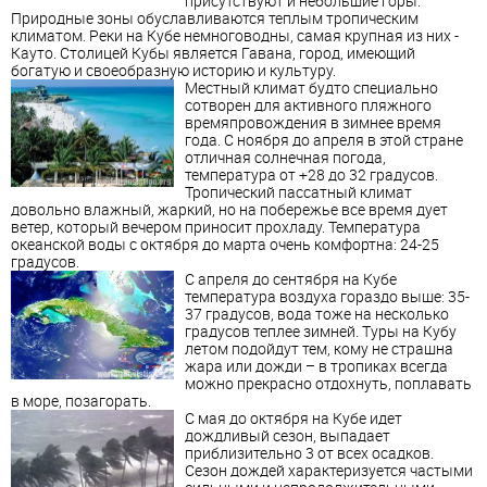
присутствуют и небольшие горы.
Природные зоны обуславливаются теплым тропическим
климатом. Реки на Кубе немноговодны, самая крупная из них -
Кауто. Столицей Кубы является Гавана, город, имеющий
богатую и своеобразную историю и культуру.
Местный климат будто специально
сотворен для активного пляжного
времяпровождения в зимнее время
года. С ноября до апреля в этой стране
отличная солнечная погода,
температура от +28 до 32 градусов.
Тропический пассатный климат
довольно влажный, жаркий, но на побережье все время дует
ветер, который вечером приносит прохладу. Температура
океанской воды с октября до марта очень комфортна: 24-25
градусов.
С апреля до сентября на Кубе
температура воздуха гораздо выше: 35-
37 градусов, вода тоже на несколько
градусов теплее зимней. Туры на Кубу
летом подойдут тем, кому не страшна
жара или дожди – в тропиках всегда
можно прекрасно отдохнуть, поплавать
в море, позагорать.
С мая до октября на Кубе идет
дождливый сезон, выпадает
приблизительно 3 от всех осадков.
Сезон дождей характеризуется частыми