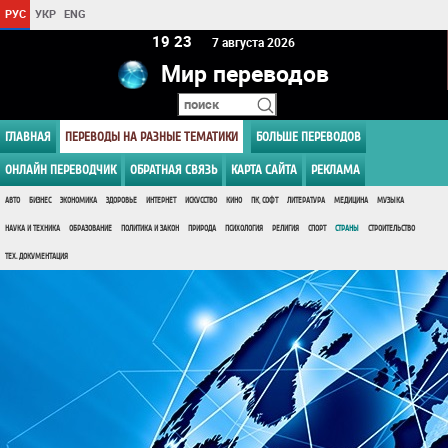
РУС
УКР
ENG
19:23
7 августа 2026
Мир переводов
ГЛАВНАЯ
ПЕРЕВОДЫ НА РАЗНЫЕ ТЕМАТИКИ
БОЛЬШЕ ПЕРЕВОДОВ
ОНЛАЙН ПЕРЕВОДЧИК
ОБРАТНАЯ СВЯЗЬ
КАРТА САЙТА
РЕКЛАМА
АВТО
БИЗНЕС
ЭКОНОМИКА
ЗДОРОВЬЕ
ИНТЕРНЕТ
ИСКУССТВО
КИНО
ПК, СОФТ
ЛИТЕРАТУРА
МЕДИЦИНА
МУЗЫКА
НАУКА И ТЕХНИКА
ОБРАЗОВАНИЕ
ПОЛИТИКА И ЗАКОН
ПРИРОДА
ПСИХОЛОГИЯ
РЕЛИГИЯ
СПОРТ
СТРАНЫ
СТРОИТЕЛЬСТВО
ТЕХ. ДОКУМЕНТАЦИЯ