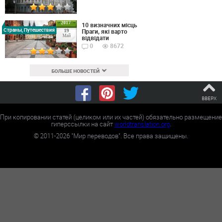
2017
10 визначних місць
Страны, Путешествия
Праги, які варто
19
Май
відвідати
0
8672
БОЛЬШЕ НОВОСТЕЙ
ВВЕРХ
При копировании статей (целиком или их частей) обязательно размещение
гиперссылки на сайт
worldtranslation.org
.
©
2011-2026
"Мир переводов". Все права защищены.