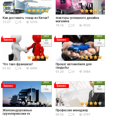
Как доставить товар из Китая?
Факторы успешного дизайна
магазина
15:27
0
5316
18:16
0
4535
2014
2014
Бизнес
Бизнес
15
9
Апр
Апр
Что тако франшиза?
Прокат автомобиля для
свадьбы
01:02
0
4490
01:20
0
3984
2014
2014
Бизнес
Бизнес
7
18
Апр
Март
Железнодорожные
Профессия менеджер
грузоперевозки vs
06:56
0
3707