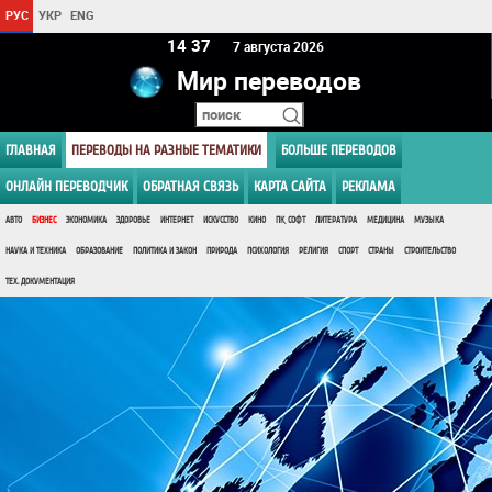
РУС
УКР
ENG
14:37
7 августа 2026
Мир переводов
ГЛАВНАЯ
ПЕРЕВОДЫ НА РАЗНЫЕ ТЕМАТИКИ
БОЛЬШЕ ПЕРЕВОДОВ
ОНЛАЙН ПЕРЕВОДЧИК
ОБРАТНАЯ СВЯЗЬ
КАРТА САЙТА
РЕКЛАМА
АВТО
БИЗНЕС
ЭКОНОМИКА
ЗДОРОВЬЕ
ИНТЕРНЕТ
ИСКУССТВО
КИНО
ПК, СОФТ
ЛИТЕРАТУРА
МЕДИЦИНА
МУЗЫКА
НАУКА И ТЕХНИКА
ОБРАЗОВАНИЕ
ПОЛИТИКА И ЗАКОН
ПРИРОДА
ПСИХОЛОГИЯ
РЕЛИГИЯ
СПОРТ
СТРАНЫ
СТРОИТЕЛЬСТВО
ТЕХ. ДОКУМЕНТАЦИЯ