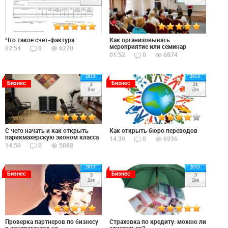
Что такое счет-фактура
Как организовывать
мероприятие или семинар
02:54
0
6270
01:52
0
6874
2014
2013
Бизнес
Бизнес
2
21
Янв
Дек
С чего начать и как открыть
Как открыть бюро переводов
парикмахерскую эконом класса
14:39
0
6936
14:50
0
5088
2013
2013
Бизнес
Бизнес
3
3
Дек
Дек
Проверка партнеров по бизнесу
Страховка по кредиту: можно ли
и контрагентов на
отказаться?