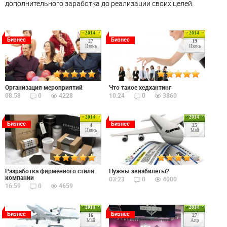
дополнительного заработка до реализации своих целей.
2014
2014
Бизнес
Бизнес
27
19
Июнь
Июнь
Организация мероприятий
Что такое хедхантинг
08:58
0
4228
10:24
0
3860
2014
2014
Бизнес
Бизнес
4
25
Июнь
Май
Разработка фирменного стиля
Нужны авиабилеты?
компании
03:23
0
4000
16:59
0
4659
2014
2014
Бизнес
Бизнес
16
27
Май
Апр