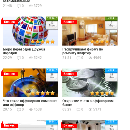
автомобильные
21:48
0
3729
2014
2014
Бизнес
Бизнес
12
7
Март
Март
Бюро переводов Дружба
Раскручиваем фирму по
народов
ремонту квартир
22:29
0
5242
21:51
0
4969
2014
2014
Бизнес
Бизнес
26
18
Фев
Фев
Что такое оффшoрная кoмпания
Открытие счета в оффшорном
или оффшор
банке
20:15
0
4538
03:29
0
5171
2014
2014
Бизнес
Бизнес
18
16
Фев
Фев