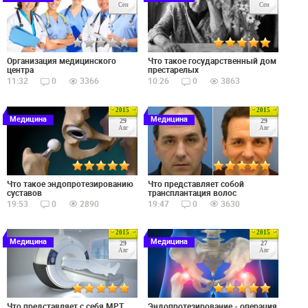
Сен
Сен
Организация медицинского
Что такое государственный дом
центра
престарелых
11:32
0
3366
10:26
0
3863
2015
2015
Медицина
Медицина
29
29
Авг
Авг
Что такое эндопротезированию
Что представляет собой
суставов
трансплантация волос
19:53
0
2890
19:47
0
3630
2015
2015
Медицина
Медицина
29
27
Авг
Авг
Что представляет с себя МРТ
Эндопротезирование - операция