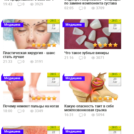
по замене компонента сустава
19:43
0
3929
02:05
0
3709
2015
2015
Медицина
Медицина
23
23
Авг
Авг
Пластическая хирургия - шанс
Что такое зубные виниры
стать лучше
21:16
0
3071
21:33
0
3191
2015
2015
Медицина
Медицина
23
23
Авг
Авг
Почему немеют пальцы на ногах
Какую опасность таит в себе
межпозвонковая грыжа
18:00
0
3349
16:31
0
5094
2015
2015
Медицина
Медицина
22
21