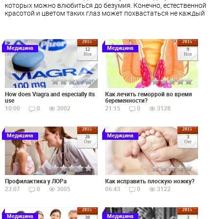
которых можно влюбиться до безумия. Конечно, естественной
красотой и цветом таких глаз может похвастаться не каждый
2015
2015
Медицина
Медицина
12
9
Ноя
Ноя
How does Viagra and especially its
Как лечить геморрой во время
use
беременности?
10:00
0
3002
21:15
0
3128
2015
2015
Медицина
Медицина
26
3
Окт
Окт
Профилактика у ЛОРа
Как исправить плоскую ножку?
23:07
0
3005
06:43
0
3122
2015
2015
Медицина
Медицина
30
3