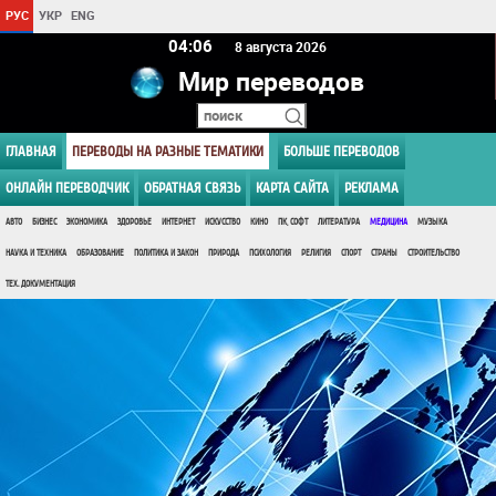
РУС
УКР
ENG
04 06
8 августа 2026
Мир переводов
ГЛАВНАЯ
ПЕРЕВОДЫ НА РАЗНЫЕ ТЕМАТИКИ
БОЛЬШЕ ПЕРЕВОДОВ
ОНЛАЙН ПЕРЕВОДЧИК
ОБРАТНАЯ СВЯЗЬ
КАРТА САЙТА
РЕКЛАМА
АВТО
БИЗНЕС
ЭКОНОМИКА
ЗДОРОВЬЕ
ИНТЕРНЕТ
ИСКУССТВО
КИНО
ПК, СОФТ
ЛИТЕРАТУРА
МЕДИЦИНА
МУЗЫКА
НАУКА И ТЕХНИКА
ОБРАЗОВАНИЕ
ПОЛИТИКА И ЗАКОН
ПРИРОДА
ПСИХОЛОГИЯ
РЕЛИГИЯ
СПОРТ
СТРАНЫ
СТРОИТЕЛЬСТВО
ТЕХ. ДОКУМЕНТАЦИЯ