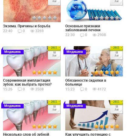
Авг
Авг
Экзема. Причины и борьба
Основные признаки
заболеваний печени
22:40
0
3269
22:30
0
2908
2015
2015
Медицина
Медицина
11
11
Авг
Авг
Современная имплантация
Обязанности сиделки в
зубов: как выбрать протез?
больнице
15:26
0
3508
15:23
0
4172
2015
2015
Медицина
Медицина
11
11
Авг
Авг
Несколько слов об зубной
Как улучшить потенцию с