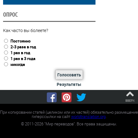
ОПРОС
Как часто вы болеете?
Постоянно
2-3 раза в год
1 раз в год
1 раз в 3 года
никогда
Голосовать
Результаты
ВВЕРХ
При копировании статей (целиком или их частей) обязательно размещение
гиперссылки на сайт
worldtranslation.org
.
©
2011-2026
"Мир переводов". Все права защищены.