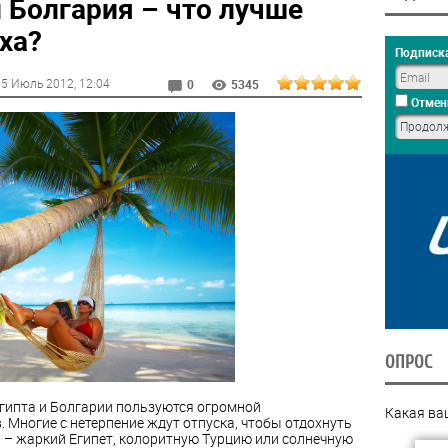
и Болгария – что лучше
ха?
Подписка
5 Июль 2012
, 12:04
0
5345
Отмен
ОПРОС
Египта и Болгарии пользуются огромной
Какая ва
 Многие с нетерпение ждут отпуска, чтобы отдохнуть
ь – жаркий Египет, колоритную Турцию или солнечную