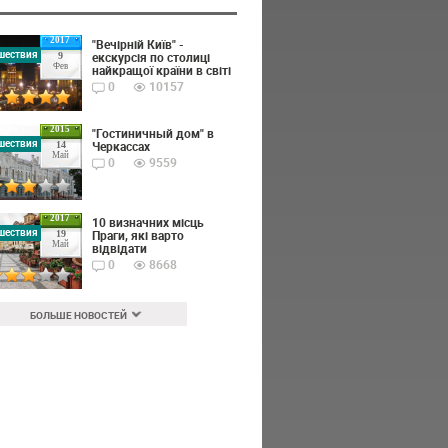
2017
"Вечірній Київ" -
шествия
екскурсія по столиці
9
Фев
найкращої країни в світі
0
10157
2015
"Гостиничный дом" в
шествия
Черкассах
14
Май
0
9559
2017
10 визначних місць
шествия
Праги, які варто
19
Май
відвідати
0
8668
БОЛЬШЕ НОВОСТЕЙ