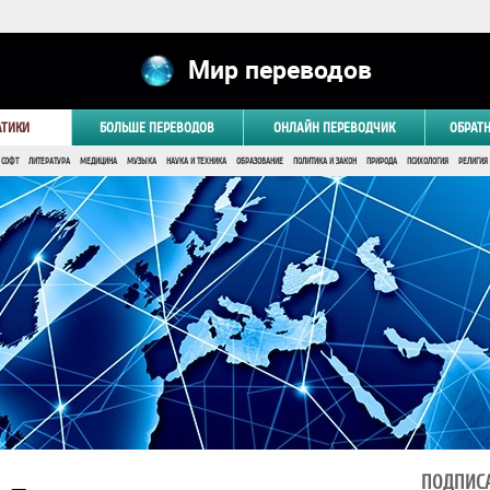
Мир переводов
АТИКИ
БОЛЬШЕ ПЕРЕВОДОВ
ОНЛАЙН ПЕРЕВОДЧИК
ОБРАТ
 СОФТ
ЛИТЕРАТУРА
МЕДИЦИНА
МУЗЫКА
НАУКА И ТЕХНИКА
ОБРАЗОВАНИЕ
ПОЛИТИКА И ЗАКОН
ПРИРОДА
ПСИХОЛОГИЯ
РЕЛИГИЯ
ПОДПИСА