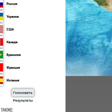
Россия
Украина
США
Канада
Бразилия
Франция
Испания
Голосовать
Результаты
 ТАКЖЕ: