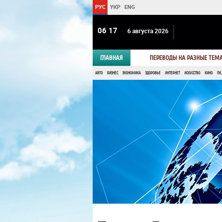
РУС
УКР
ENG
06 17
6 августа 2026
ГЛАВНАЯ
ПЕРЕВОДЫ НА РАЗНЫЕ ТЕМ
АВТО
БИЗНЕС
ЭКОНОМИКА
ЗДОРОВЬЕ
ИНТЕРНЕТ
ИСКУССТВО
КИНО
ПК,