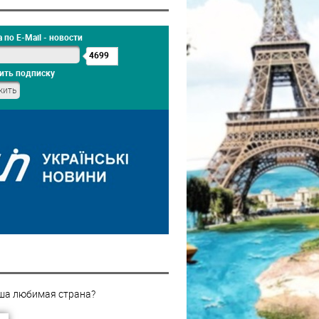
 по E-Mail - новости
4699
ить подписку
ша любимая страна?