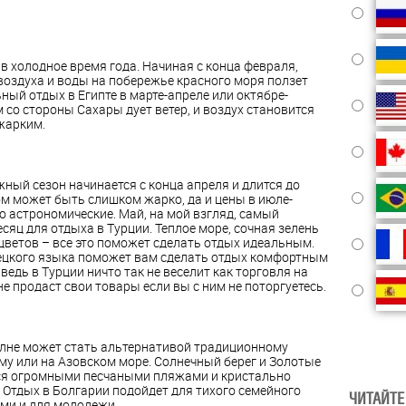
в холодное время года. Начиная с конца февраля,
воздуха и воды на побережье красного моря ползет
ный отдых в Египте в марте-апреле или октябре-
 со стороны Сахары дует ветер, и воздух становится
жарким.
ный сезон начинается с конца апреля и длится до
ом может быть слишком жарко, да и цены в июле-
о астрономические. Май, на мой взгляд, самый
яц для отдыха в Турции. Теплое море, сочная зелень
цветов – все это поможет сделать отдых идеальным.
ецкого языка поможет вам сделать отдых комфортным
едь в Турции ничто так не веселит как торговля на
е продаст свои товары если вы с ним не поторгуетесь.
лне может стать альтернативой традиционному
му или на Азовском море. Солнечный берег и Золотые
ся огромными песчаными пляжами и кристально
. Отдых в Болгарии подойдет для тихого семейного
ЧИТАЙТЕ
ьми и для молодежи.