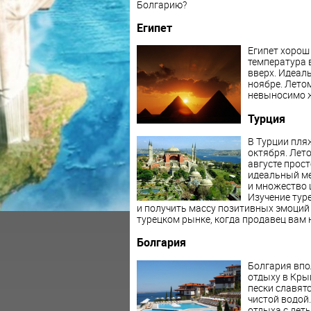
Болгарию?
Египет
Египет хорош 
температура 
вверх. Идеаль
ноябре. Летом
невыносимо 
Турция
В Турции пляж
октября. Лет
августе прост
идеальный мес
и множество 
Изучение тур
и получить массу позитивных эмоций в
турецком рынке, когда продавец вам н
Болгария
Болгария впо
отдыху в Кры
пески славят
чистой водой
отдыха с дет