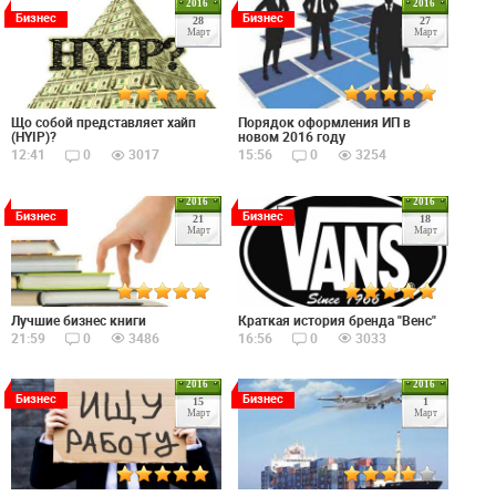
2016
2016
Бизнес
Бизнес
28
27
Март
Март
Що собой представляет хайп
Порядок оформления ИП в
(HYIP)?
новом 2016 году
12:41
0
3017
15:56
0
3254
2016
2016
Бизнес
Бизнес
21
18
Март
Март
Лучшие бизнес книги
Краткая история бренда "Венс"
21:59
0
3486
16:56
0
3033
2016
2016
Бизнес
Бизнес
15
1
Март
Март