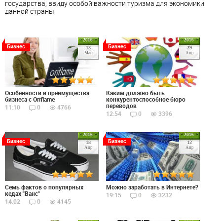
государства, ввиду особой важности туризма для экономики
данной страны.
2016
2016
Бизнес
Бизнес
13
29
Май
Апр
Особенности и преимущества
Каким должно быть
бизнеса с Oriflame
конкурентоспособное бюро
переводов
11:10
0
4766
12:54
0
3396
2016
2016
Бизнес
Бизнес
18
12
Апр
Апр
Семь фактов о популярных
Можно заработать в Интернете?
кедах "Ванс"
19:15
0
3232
14:02
0
4145