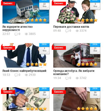
2016
2016
Бизнес
Бизнес
22
3
Фев
Фев
Як відкрити агенство
Переваги доставки квітів
нерухомості
09:48
0
3374
22:07
0
3805
2016
2016
Бизнес
Бизнес
1
21
Фев
Янв
Який бізнес найприбутковіший
Оренда автобуса. Як вибрати
компанію?
18:53
0
2930
19:34
0
3742
2016
2016
Бизнес
Бизнес
20
16
Янв
Янв