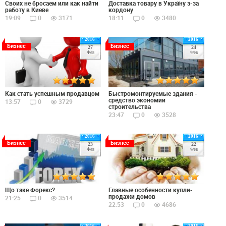
Своих не бросаем или как найти
Доставка товару в Україну з-за
работу в Киеве
кордону
19:09
0
3171
18:11
0
3480
2016
2016
Бизнес
Бизнес
27
24
Фев
Фев
Как стать успешным продавцом
Быстромонтируемые здания -
средство экономии
13:57
0
3729
строительства
23:47
0
3528
2016
2016
Бизнес
Бизнес
23
22
Фев
Фев
Що таке Форекс?
Главные особенности купли-
продажи домов
21:25
0
3514
22:53
0
4686