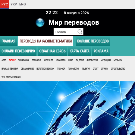
РУС
УКР
ENG
22:22
8 августа 2026
Мир переводов
ГЛАВНАЯ
ПЕРЕВОДЫ НА РАЗНЫЕ ТЕМАТИКИ
БОЛЬШЕ ПЕРЕВОДОВ
ОНЛАЙН ПЕРЕВОДЧИК
ОБРАТНАЯ СВЯЗЬ
КАРТА САЙТА
РЕКЛАМА
АВТО
БИЗНЕС
ЭКОНОМИКА
ЗДОРОВЬЕ
ИНТЕРНЕТ
ИСКУССТВО
КИНО
ПК, СОФТ
ЛИТЕРАТУРА
МЕДИЦИНА
МУЗЫКА
НАУКА И ТЕХНИКА
ОБРАЗОВАНИЕ
ПОЛИТИКА И ЗАКОН
ПРИРОДА
ПСИХОЛОГИЯ
РЕЛИГИЯ
СПОРТ
СТРАНЫ
СТРОИТЕЛЬСТВО
ТЕХ. ДОКУМЕНТАЦИЯ