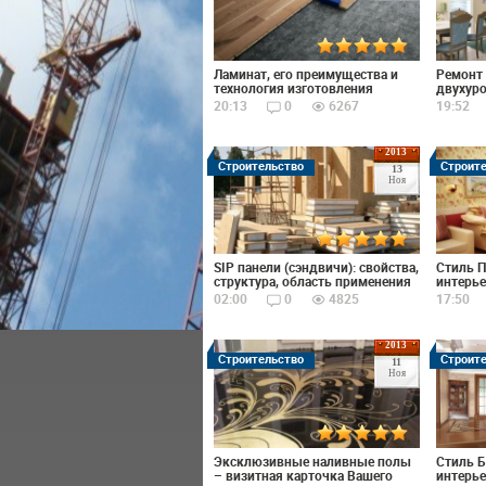
Ламинат, его преимущества и
Ремонт 
технология изготовления
двухур
20:13
0
6267
19:52
2013
Строительство
Строит
13
Ноя
SIP панели (сэндвичи): свойства,
Стиль П
структура, область применения
интерье
02:00
0
4825
17:50
2013
Строительство
Строит
11
Ноя
Эксклюзивные наливные полы
Стиль Б
– визитная карточка Вашего
интерье