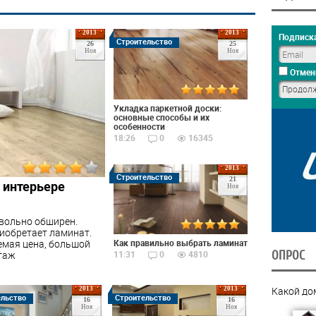
2013
2013
Подписка
Строительство
26
25
Ноя
Ноя
Отмен
Укладка паркетной доски:
основные способы и их
особенности
18:26
0
16345
2013
Строительство
21
 интерьере
Ноя
вольно обширен.
иобретает ламинат.
емая цена, большой
Как правильно выбрать ламинат
ОПРОС
нтаж
11:31
0
4810
Какой до
2013
2013
ельство
Строительство
16
16
Ноя
Ноя