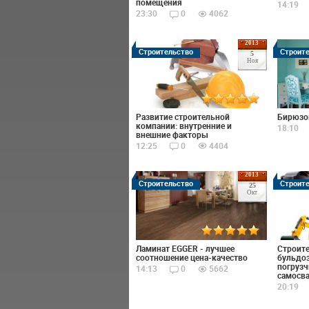
помещения
14:19
23:30
0
4062
2013
Строительство
Строит
5
Ноя
Развитие строительной
Бирюзов
компании: внутренние и
18:10
внешние факторы
12:25
0
4404
2013
Строительство
Строит
25
Окт
Ламинат EGGER - лучшее
Строите
соотношение цена-качество
бульдоз
погрузч
14:13
0
5662
самосв
20:19