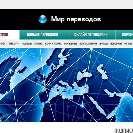
Мир переводов
АТИКИ
БОЛЬШЕ ПЕРЕВОДОВ
ОНЛАЙН ПЕРЕВОДЧИК
ОБРАТ
 СОФТ
ЛИТЕРАТУРА
МЕДИЦИНА
МУЗЫКА
НАУКА И ТЕХНИКА
ОБРАЗОВАНИЕ
ПОЛИТИКА И ЗАКОН
ПРИРОДА
ПСИХОЛОГИЯ
РЕЛИГИЯ
ПОДПИСА