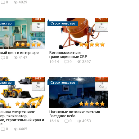
0
4029
2013
2013
ельство
Строительство
30
30
Окт
Окт
ый цвет в интерьере
Бетоносмесители
гравитационные СБР
0
4147
10:14
0
3897
2013
2013
ельство
Строительство
18
12
Окт
Окт
льная спецтехника:
Натяжные потолки: система
ер, экскаватор,
Звездное небо
ик, строительный кран и
16:16
0
4953
ал
0
4465