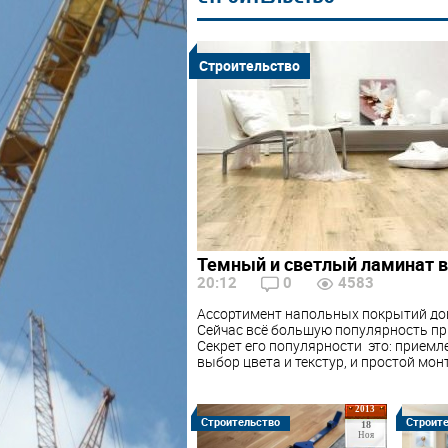
Строительство
Темный и светлый ламинат в
20:12
0
4583
Ассортимент напольных покрытий до
Сейчас всё большую популярность пр
Секрет его популярности это: приемл
выбор цвета и текстур, и простой мо
2013
Строительство
Строит
18
Ноя