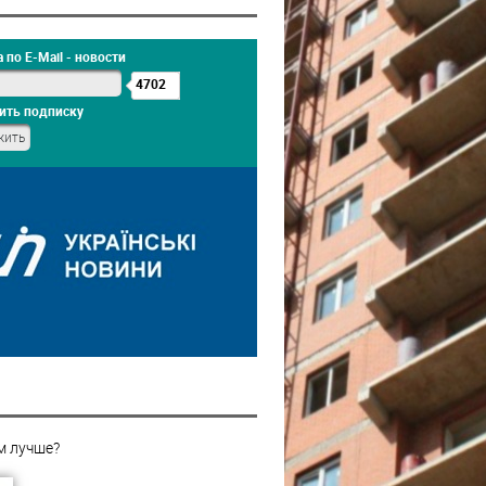
 по E-Mail - новости
4702
ить подписку
м лучше?