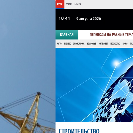
РУС
УКР
ENG
10:41
9 августа 2026
ГЛАВНАЯ
ПЕРЕВОДЫ НА РАЗНЫЕ ТЕМ
АВТО
БИЗНЕС
ЭКОНОМИКА
ЗДОРОВЬЕ
ИНТЕРНЕТ
ИСКУССТВО
КИНО
ПК,
СТРОИТЕЛЬСТВО