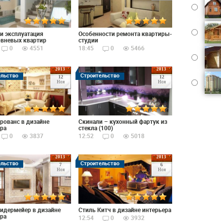
и эксплуатация
Особенности ремонта квартиры-
овневых квартир
студии
0
4551
18:45
0
5466
2013
2013
ельство
Строительство
12
12
Ноя
Ноя
рованс в дизайне
Скинали – кухонный фартук из
ра
стекла (100)
0
3837
12:52
0
5018
2013
2013
ельство
Строительство
7
6
Ноя
Ноя
идермейер в дизайне
Стиль Китч в дизайне интерьера
ра
12:54
0
3932