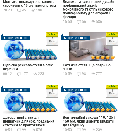
Монтаж гипсокартона: советы
Безпека та витончений дизайн:
строителя с 15-летним опытом
порівняльний аналіз
монолітного та стільникового
20:23
45
198
полікарбонату для огорож і
фасадів
16:50
56
586
2026
2026
Строительство
Строительство
7
3
Июнь
Июнь
Натяжна стеля: що потрібно
Підвісна рейкова стеля в офіс:
знати
переваги
10:59
98
777
00:12
177
223
2026
2026
Строительство
Строительство
3
3
Июнь
Июнь
Декоративні сітки для
Вентиляційні виходи 110, 125 і
приватних ділянок: поєднання
160 мм: який діаметр вибрати
естетики та практичності
для будинку
10:54
99
576
10:53
99
239