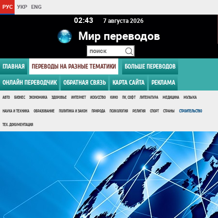
РУС
УКР
ENG
02:43
7 августа 2026
Мир переводов
ГЛАВНАЯ
ПЕРЕВОДЫ НА РАЗНЫЕ ТЕМАТИКИ
БОЛЬШЕ ПЕРЕВОДОВ
ОНЛАЙН ПЕРЕВОДЧИК
ОБРАТНАЯ СВЯЗЬ
КАРТА САЙТА
РЕКЛАМА
АВТО
БИЗНЕС
ЭКОНОМИКА
ЗДОРОВЬЕ
ИНТЕРНЕТ
ИСКУССТВО
КИНО
ПК, СОФТ
ЛИТЕРАТУРА
МЕДИЦИНА
МУЗЫКА
НАУКА И ТЕХНИКА
ОБРАЗОВАНИЕ
ПОЛИТИКА И ЗАКОН
ПРИРОДА
ПСИХОЛОГИЯ
РЕЛИГИЯ
СПОРТ
СТРАНЫ
СТРОИТЕЛЬСТВО
ТЕХ. ДОКУМЕНТАЦИЯ