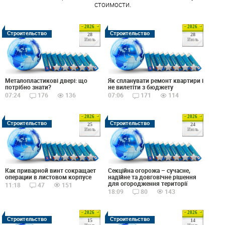
стоимости.
2026
2026
Строительство
Строительство
28
28
Июль
Июль
Металопластикові двері: що
Як спланувати ремонт квартири і
потрібно знати?
не вилетіти з бюджету
07:24
176
136
07:06
171
114
2026
2026
Строительство
Строительство
25
24
Июль
Июль
Как приварной винт сокращает
Секційна огорожа – сучасне,
операции в листовом корпусе
надійне та довговічне рішення
для огородження території
11:18
47
151
18:09
80
143
2026
2026
Строительство
Строительство
15
14