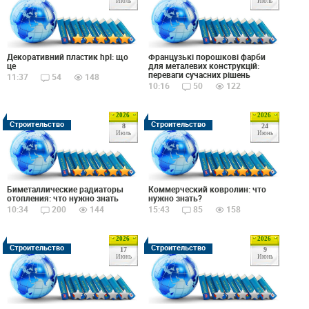
Июль
Июль
Декоративний пластик hpl: що
Французькі порошкові фарби
це
для металевих конструкцій:
переваги сучасних рішень
11:37
54
148
10:16
50
122
2026
2026
Строительство
Строительство
8
24
Июль
Июнь
Биметаллические радиаторы
Коммерческий ковролин: что
отопления: что нужно знать
нужно знать?
10:34
200
144
15:43
85
158
2026
2026
Строительство
Строительство
17
9
Июнь
Июнь