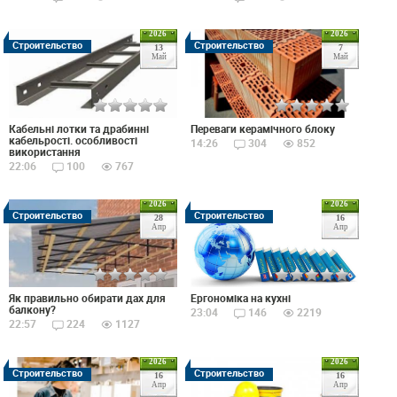
2026
2026
Строительство
Строительство
13
7
Май
Май
Кабельні лотки та драбинні
Переваги керамічного блоку
кабельрості. особливості
14:26
304
852
використання
22:06
100
767
2026
2026
Строительство
Строительство
28
16
Апр
Апр
Як правильно обирати дах для
Ергономіка на кухні
балкону?
23:04
146
2219
22:57
224
1127
2026
2026
Строительство
Строительство
16
16
Апр
Апр