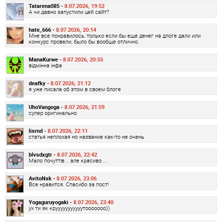
Tatarena085 -
8.07.2026, 19:52
А чи давно запустили цей сайт?
hate_666 -
8.07.2026, 20:14
Мне все понравилось, только если бы еще денег на длоге дали или
конкурс провели, было бы вообще отлично.
ManaKurwe -
8.07.2026, 20:55
відмінна інфа
deafky -
8.07.2026, 21:12
я уже писала об этом в своем блоге
UhoVangoga -
8.07.2026, 21:59
супер оригинально
lisrnd -
8.07.2026, 22:11
статья неплохая но название как-то не очень
blvsdxgtr -
8.07.2026, 22:42
Мало почуттів .. але красиво ...
AvitoNsk -
8.07.2026, 23:06
Все нравится. Спасибо за пост!
Yogaguruyogaki -
8.07.2026, 23:40
ух ти як крууууууууууутооооооо))