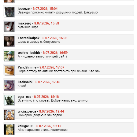
jooooze -
8.07.2026, 15:04
Завжди приємно читати розумних людей. Дякуємо!
maxzerg -
8.07.2026, 15:58
відмінна інфа
Therealkalpak -
8.07.2026, 16:05
щось в цьому є, безумовно
techno_leshhh -
8.07.2026, 16:59
А чи давно запустили цей сайт?
YangSimme -
8.07.2026, 17:07
Пора автору памятник поставить при жизни. Кто за?
lisalisalol -
8.07.2026, 17:48
клас!
egor_ost -
8.07.2026, 18:18
Все чітко і по справі. Добре написано, дякую.
uncia_perca -
8.07.2026, 18:44
Шикарно, додаю в закладки
kaluga196 -
8.07.2026, 19:13
Мне нарвится стиль изложения