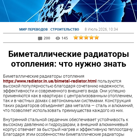
:
8 Июль 2026
, 10:34
МИР ПЕРЕВОДОВ
СТРОИТЕЛЬСТВО
200
145
Биметаллические радиаторы
отопления: что нужно знать
Биметаллические радиаторы отопления
https://www.radiator.in.ua/bimetal-radiator.html
пользуются
высокой популярностью благодаря сочетанию надежности,
эффективности и современного внешнего вида. Они успешно
применяются как в квартирах с централизованным отоплением,
так и в частных домах с автономными системами. Конструкция
таких радиаторов объединяет два металла — сталь и алюминий,
что позволяет использовать преимущества каждого из них.
Внутренний стальной сердечник обеспечивает устойчивость к
высокому давлению и гидроударам, а внешний алюминиевый
корпус отвечает за быстрый нагрев и эффективную теплоотдачу.
Благодаря этим особенностям биметаллические радиаторы