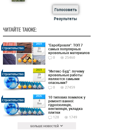
Голосовать
Результаты
ЧИТАЙТЕ ТАКЖЕ:
2019
"ЕвроКровля": ТОП 7
Строительство
самых популярных
21
Фев
кровельных материалов
0
25460
2019
"Интекс-Буд": почему
Строительство
кровельные работы
29
Авг
являются самыми
опасными?
0
27459
2026
10 типових помилок у
Строительство
ремонті ванної:
4
Янв
гідроізоляція,
вентиляція, укладка
плитки
128
1749
БОЛЬШЕ НОВОСТЕЙ