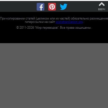
ВВЕРХ
При копировании статей (целиком или их частей) обязательно размещение
гиперссылки на сайт
worldtranslation.org
.
©
2011-2026
"Мир переводов". Все права защищены.