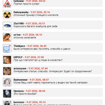
turbowar -
9.07.2026, 04:53
Портал просто супер!
Dalenyansky -
9.07.2026, 05:16
отличный пример стоящего контента
Zloi1980 -
9.07.2026, 05:51
Корисного багато знайшла для себе
sv1ne -
9.07.2026, 06:10
отлично излагаете
Thinkjazz -
9.07.2026, 06:45
было интересно вас почитать, спасибо и удачи!
HIPOLY -
9.07.2026, 07:00
Про що глаголят всі ці люди в коментах?
artemyone -
9.07.2026, 07:44
Интересная статья, спасибо. Интересует: будет ли продолжение?
Badrawwaw -
9.07.2026, 08:07
Може Ваш сайт навіть підніметься у видачі за такий матеріал.
Uponyou -
9.07.2026, 08:44
Это просто бомба!!!
keretomi -
9.07.2026, 09:14
Велике спасибі, прикольно написано креативно