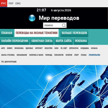
РУС
УКР
ENG
21 07
6 августа 2026
Мир переводов
ГЛАВНАЯ
ПЕРЕВОДЫ НА РАЗНЫЕ ТЕМАТИКИ
БОЛЬШЕ ПЕРЕВОДОВ
ОНЛАЙН ПЕРЕВОДЧИК
ОБРАТНАЯ СВЯЗЬ
КАРТА САЙТА
РЕКЛАМА
АВТО
БИЗНЕС
ЭКОНОМИКА
ЗДОРОВЬЕ
ИНТЕРНЕТ
ИСКУССТВО
КИНО
ПК, СОФТ
ЛИТЕРАТУРА
МЕДИЦИНА
МУЗЫКА
НАУКА И ТЕХНИКА
ОБРАЗОВАНИЕ
ПОЛИТИКА И ЗАКОН
ПРИРОДА
ПСИХОЛОГИЯ
РЕЛИГИЯ
СПОРТ
СТРАНЫ
СТРОИТЕЛЬСТВО
ТЕХ. ДОКУМЕНТАЦИЯ