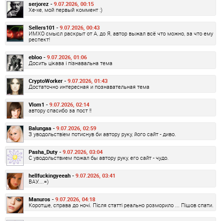
serjorez -
9.07.2026, 00:15
Хе-хе, мой первый коммент :)
Sellers101 -
9.07.2026, 00:43
ИМХО смысл раскрыт от А, до Я, автор выжал всё что можно, за что ему
респект!
ebloo -
9.07.2026, 01:06
Досить цікава і пізнавальна тема
CryptoWorker -
9.07.2026, 01:43
Достаточно интересная и познавательная тема
Vlom1 -
9.07.2026, 02:14
автору спасибо за пост !!
Balungaa -
9.07.2026, 02:59
З уводольствіем потиснув би автору руку, його сайт - диво.
Pasha_Duty -
9.07.2026, 03:04
С уводольствием пожал бы автору руку, его сайт - чудо.
hellfuckingyeeah -
9.07.2026, 03:41
ВАУ....=)
Manuros -
9.07.2026, 04:18
Коротше, справа до ночі. Після статті реально розморило ... Пішов спати.