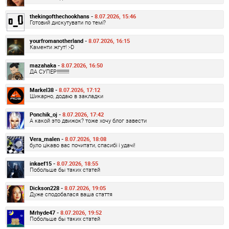
thekingofthechookhans -
8.07.2026, 15:46
Готовий дискутувати по темі?
yourfromanotherland -
8.07.2026, 16:15
Каменти жгут! :-D
mazahaka -
8.07.2026, 16:50
ДА СУПЕР!!!!!!!!!!!!
Markel38 -
8.07.2026, 17:12
Шикарно, додаю в закладки
Ponchik_oj -
8.07.2026, 17:42
А какой это движок? тоже хочу блог завести
Vera_malen -
8.07.2026, 18:08
було цікаво вас почитати, спасибі і удачі!
inkaef15 -
8.07.2026, 18:55
Побольше бы таких статей
Dickson228 -
8.07.2026, 19:05
Дуже сподобалася ваша стаття
Mrhyde47 -
8.07.2026, 19:52
Побольше бы таких статей