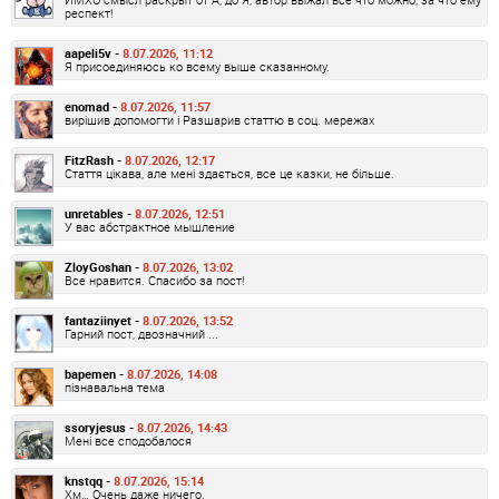
респект!
aapeli5v -
8.07.2026, 11:12
Я присоединяюсь ко всему выше сказанному.
enomad -
8.07.2026, 11:57
вирішив допомогти і Разшарив статтю в соц. мережах
FitzRash -
8.07.2026, 12:17
Стаття цікава, але мені здається, все це казки, не більше.
unretables -
8.07.2026, 12:51
У вас абстрактное мышление
ZloyGoshan -
8.07.2026, 13:02
Все нравится. Спасибо за пост!
fantaziinyet -
8.07.2026, 13:52
Гарний пост, двозначний ...
bapemen -
8.07.2026, 14:08
пізнавальна тема
ssoryjesus -
8.07.2026, 14:43
Мені все сподобалося
knstqq -
8.07.2026, 15:14
Хм… Очень даже ничего.