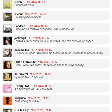
NixaN -
9.07.2026, 05:18
Знайомий стиль ...
o_cent -
9.07.2026, 05:53
Вы Преувеличиваете.
Pandaeb -
9.07.2026, 06:05
Спасибо за статью оказалась очень полезной.
jackmigil -
9.07.2026, 06:56
Статья интересная, но мне кажется, все это сказки, не более.
noname449 -
9.07.2026, 07:15
Я конечно, мало, что смыслю в данной теме, но постараюсь осилить.
PURPLEBRAIN42 -
9.07.2026, 07:58
Очень хороший пост! Спасибо за проделанную работу!
da_nuke69 -
9.07.2026, 08:03
ну, ничо так… в общем.
Qwerty_164 -
9.07.2026, 08:55
я в восторге от Вашего стиля
yungluna -
9.07.2026, 09:19
поза конкуренцією
D_o_b_r_i_y -
9.07.2026, 09:44