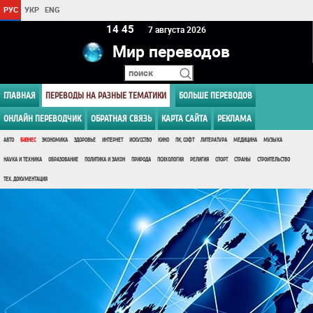
РУС
УКР
ENG
14:45
7 августа 2026
Мир переводов
ГЛАВНАЯ
ПЕРЕВОДЫ НА РАЗНЫЕ ТЕМАТИКИ
БОЛЬШЕ ПЕРЕВОДОВ
ОНЛАЙН ПЕРЕВОДЧИК
ОБРАТНАЯ СВЯЗЬ
КАРТА САЙТА
РЕКЛАМА
АВТО
БИЗНЕС
ЭКОНОМИКА
ЗДОРОВЬЕ
ИНТЕРНЕТ
ИСКУССТВО
КИНО
ПК, СОФТ
ЛИТЕРАТУРА
МЕДИЦИНА
МУЗЫКА
НАУКА И ТЕХНИКА
ОБРАЗОВАНИЕ
ПОЛИТИКА И ЗАКОН
ПРИРОДА
ПСИХОЛОГИЯ
РЕЛИГИЯ
СПОРТ
СТРАНЫ
СТРОИТЕЛЬСТВО
ТЕХ. ДОКУМЕНТАЦИЯ