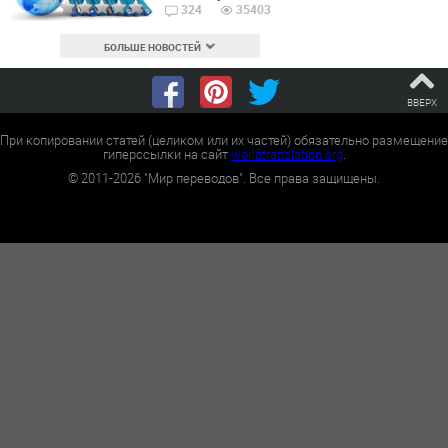
324
35403
БОЛЬШЕ НОВОСТЕЙ
ВВЕРХ
При копировании статей (целиком или их частей) обязательно размещение
гиперссылки на сайт
worldtranslation.org
.
©
2011-2026
"Мир переводов". Все права защищены.