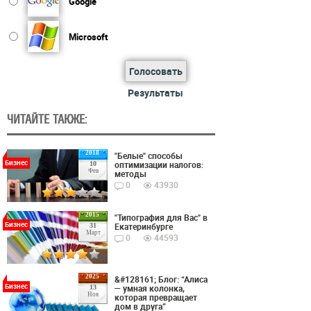
Google
Microsoft
Голосовать
Результаты
ЧИТАЙТЕ ТАКЖЕ:
2018
"Белые" способы
Бизнес
оптимизации налогов:
10
Фев
методы
0
43930
2015
"Типография для Вас" в
Бизнес
Екатеринбурге
31
Март
0
44593
2025
&#128161; Блог: “Алиса
Бизнес
— умная колонка,
13
Ноя
которая превращает
дом в друга”