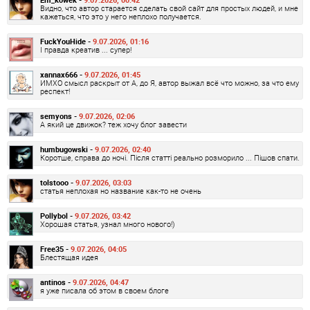
Видно, что автор старается сделать свой сайт для простых людей, и мне
кажеться, что это у него неплохо получается.
FuckYouHide -
9.07.2026, 01:16
І правда креатив ... супер!
xannax666 -
9.07.2026, 01:45
ИМХО смысл раскрыт от А, до Я, автор выжал всё что можно, за что ему
респект!
semyons -
9.07.2026, 02:06
А який це движок? теж хочу блог завести
humbugowski -
9.07.2026, 02:40
Коротше, справа до ночі. Після статті реально розморило ... Пішов спати.
tolstooo -
9.07.2026, 03:03
статья неплохая но название как-то не очень
Pollybol -
9.07.2026, 03:42
Хорошая статья, узнал много нового!)
Free35 -
9.07.2026, 04:05
Блестящая идея
antinos -
9.07.2026, 04:47
я уже писала об этом в своем блоге