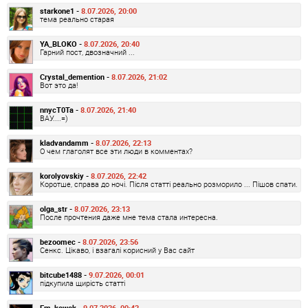
starkone1 -
8.07.2026, 20:00
тема реально старая
YA_BLOKO -
8.07.2026, 20:40
Гарний пост, двозначний ...
Crystal_demention -
8.07.2026, 21:02
Вот это да!
nnycT0Ta -
8.07.2026, 21:40
ВАУ....=)
kladvandamm -
8.07.2026, 22:13
О чем глаголят все эти люди в комментах?
korolyovskiy -
8.07.2026, 22:42
Коротше, справа до ночі. Після статті реально розморило ... Пішов спати.
olga_str -
8.07.2026, 23:13
После прочтения даже мне тема стала интересна.
bezoomec -
8.07.2026, 23:56
Сенкс. Цікаво, і взагалі корисний у Вас сайт
bitcube1488 -
9.07.2026, 00:01
підкупила щирість статті
Em_kowek -
9.07.2026, 00:42