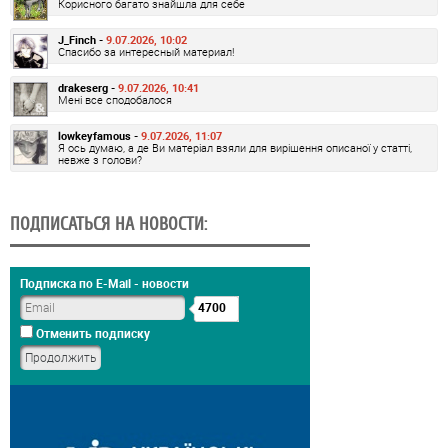
Корисного багато знайшла для себе
J_Finch -
9.07.2026, 10:02
Спасибо за интересный материал!
drakeserg -
9.07.2026, 10:41
Мені все сподобалося
lowkeyfamous -
9.07.2026, 11:07
Я ось думаю, а де Ви матеріал взяли для вирішення описаної у статті,
невже з голови?
ПОДПИСАТЬСЯ НА НОВОСТИ:
Подписка по E-Mail - новости
4700
Отменить подписку