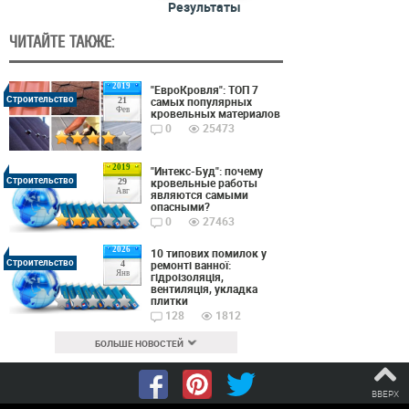
Результаты
ЧИТАЙТЕ ТАКЖЕ:
2019
"ЕвроКровля": ТОП 7
Строительство
самых популярных
21
Фев
кровельных материалов
0
25473
2019
"Интекс-Буд": почему
Строительство
кровельные работы
29
Авг
являются самыми
опасными?
0
27463
2026
10 типових помилок у
Строительство
ремонті ванної:
4
Янв
гідроізоляція,
вентиляція, укладка
плитки
128
1812
БОЛЬШЕ НОВОСТЕЙ
ВВЕРХ