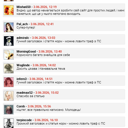
Misha650 -
3.06.2026, 12:19
Видно, що автор намагається зробити свій сайт для простих людей, і мені
кажеться, що це у нього непогано виходить.
Pal_ach -
3.06.2026, 12:41
Супер-пупер!
admiralc -
3.06.2026, 13:03
Гучний заголовок і стаття норм - можна ловити траф з ПС
MorningGood -
3.06.2026, 13:40
Корисного багато знайшла для себе
Woglinde -
3.06.2026, 14:02
Досить цікава і пізнавальна тема
infern3 -
3.06.2026, 14:51
Гучний заголовок і стаття норм - можна ловити траф з ПС
madmax52 -
3.06.2026, 15:02
Спасибо за статью
Cornh -
3.06.2026, 15:56
ніштяг, все правильно написано. Молодець!
terpincode -
3.06.2026, 16:10
Громкий заголовок и статья норм - можно ловить траф с ПС