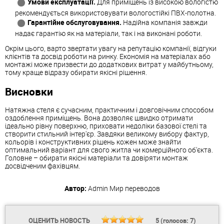
Умови експлуатації.
Для приміщень із високою вологістю
рекомендується використовувати вологостійкі ПВХ-полотна.
Гарантійне обслуговування.
Надійна компанія завжди
надає гарантію як на матеріали, так і на виконані роботи.
Окрім цього, варто звертати увагу на репутацію компанії, відгуки
клієнтів та досвід роботи на ринку. Економія на матеріалах або
монтажі може призвести до додаткових витрат у майбутньому,
тому краще відразу обирати якісні рішення.
Висновки
Натяжна стеля є сучасним, практичним і довговічним способом
оздоблення приміщень. Вона дозволяє швидко отримати
ідеально рівну поверхню, приховати недоліки базової стелі та
створити стильний інтер'єр. Завдяки великому вибору фактур,
кольорів і конструктивних рішень кожен може знайти
оптимальний варіант для свого житла чи комерційного об'єкта.
Головне – обирати якісні матеріали та довіряти монтаж
досвідченим фахівцям.
Автор:
Admin
Мир переводов
ОЦЕНИТЬ НОВОСТЬ
5
(голосов:
7
)