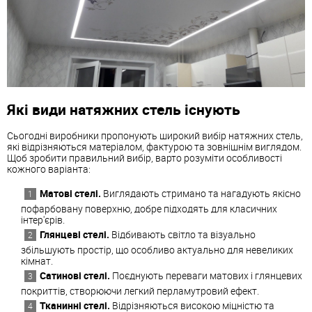
Які види натяжних стель існують
Сьогодні виробники пропонують широкий вибір натяжних стель,
які відрізняються матеріалом, фактурою та зовнішнім виглядом.
Щоб зробити правильний вибір, варто розуміти особливості
кожного варіанта:
Матові стелі.
Виглядають стримано та нагадують якісно
пофарбовану поверхню, добре підходять для класичних
інтер'єрів.
Глянцеві стелі.
Відбивають світло та візуально
збільшують простір, що особливо актуально для невеликих
кімнат.
Сатинові стелі.
Поєднують переваги матових і глянцевих
покриттів, створюючи легкий перламутровий ефект.
Тканинні стелі.
Відрізняються високою міцністю та