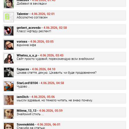
Добавил в закладки
Talenter -
4.06.2026, 02:01
Абсолютно согласен
gerbert_acevedo -
4.06.2026, 02:58
Класс! Афтару респект!
vorioss -
4.06.2026, 03:05
відмінна інфа
Whatsu_u_u_p -
4.06.2026, 03:43
Сайт просто чудовий, порекомендую всім знайомим!
Sspaces -
4.06.2026, 04:10
Цікава стаття, дякую. Цікавить: чи буде продовження?
StarLord18104 -
4.06.2026, 04:58
Чудово ..
iamDich -
4.06.2026, 05:06
мысли здравые, но тяжело читать, не знаю почему.
Milena_13_13 -
4.06.2026, 05:59
Знайомий стиль ...
Sovenok666 -
4.06.2026, 06:01
Спасибо за статью