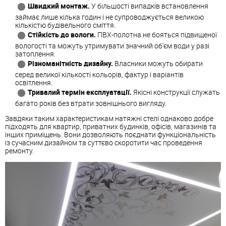
Швидкий монтаж.
У більшості випадків встановлення
займає лише кілька годин і не супроводжується великою
кількістю будівельного сміття.
Стійкість до вологи.
ПВХ-полотна не бояться підвищеної
вологості та можуть утримувати значний об'єм води у разі
затоплення.
Різноманітність дизайну.
Власники можуть обирати
серед великої кількості кольорів, фактур і варіантів
освітлення.
Тривалий термін експлуатації.
Якісні конструкції служать
багато років без втрати зовнішнього вигляду.
Завдяки таким характеристикам натяжні стелі однаково добре
підходять для квартир, приватних будинків, офісів, магазинів та
інших приміщень. Вони дозволяють поєднати функціональність
із сучасним дизайном та суттєво скоротити час проведення
ремонту.