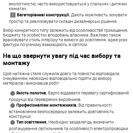
екологічністю, часто використовуються у спальнях і дитячих
кімнатах.
Багаторівневі конструкції.
Дають можливість зонувати
простір та реалізовувати складні дизайнерські рішення.
Вибір конкретного типу залежить від особливостей приміщення,
бюджету та особистих вподобань власника. Важливо також
враховувати стиль інтер'єру та вимоги до освітлення, адже різні
фактури по-різному взаємодіють зі світлом.
На що звернути увагу під час вибору та
монтажу
Щоб натяжна стеля служила довго та повністю відповідала
очікуванням, необхідно відповідально підійти до вибору
матеріалів і виконавців робіт:
Якість полотна.
Варто віддавати перевагу сертифікованій
продукції від перевірених виробників.
Професіоналізм монтажників.
Від правильності
встановлення безпосередньо залежить довговічність
конструкції.
Тип освітлення.
Необхідно заздалегідь визначити
розташування світильників та особливості електропроводки.