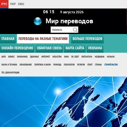
РУС
УКР
ENG
06:15
9 августа 2026
Мир переводов
ГЛАВНАЯ
ПЕРЕВОДЫ НА РАЗНЫЕ ТЕМАТИКИ
БОЛЬШЕ ПЕРЕВОДОВ
ОНЛАЙН ПЕРЕВОДЧИК
ОБРАТНАЯ СВЯЗЬ
КАРТА САЙТА
РЕКЛАМА
АВТО
БИЗНЕС
ЭКОНОМИКА
ЗДОРОВЬЕ
ИНТЕРНЕТ
ИСКУССТВО
КИНО
ПК, СОФТ
ЛИТЕРАТУРА
МЕДИЦИНА
МУЗЫКА
НАУКА И ТЕХНИКА
ОБРАЗОВАНИЕ
ПОЛИТИКА И ЗАКОН
ПРИРОДА
ПСИХОЛОГИЯ
РЕЛИГИЯ
СПОРТ
СТРАНЫ
СТРОИТЕЛЬСТВО
ТЕХ. ДОКУМЕНТАЦИЯ