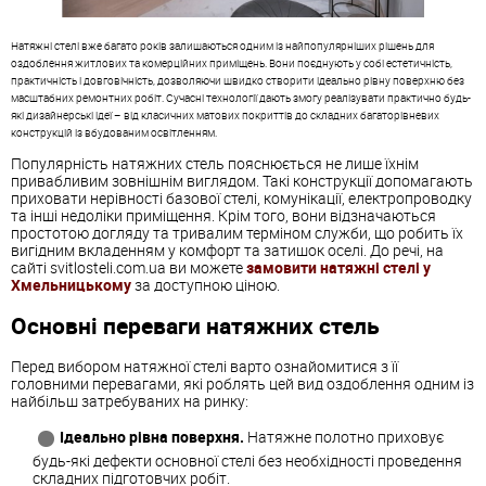
Натяжні стелі вже багато років залишаються одним із найпопулярніших рішень для
оздоблення житлових та комерційних приміщень. Вони поєднують у собі естетичність,
практичність і довговічність, дозволяючи швидко створити ідеально рівну поверхню без
масштабних ремонтних робіт. Сучасні технології дають змогу реалізувати практично будь-
які дизайнерські ідеї – від класичних матових покриттів до складних багаторівневих
конструкцій із вбудованим освітленням.
Популярність натяжних стель пояснюється не лише їхнім
привабливим зовнішнім виглядом. Такі конструкції допомагають
приховати нерівності базової стелі, комунікації, електропроводку
та інші недоліки приміщення. Крім того, вони відзначаються
простотою догляду та тривалим терміном служби, що робить їх
вигідним вкладенням у комфорт та затишок оселі. До речі, на
сайті svitlosteli.com.ua ви можете
замовити натяжні стелі у
Хмельницькому
за доступною ціною.
Основні переваги натяжних стель
Перед вибором натяжної стелі варто ознайомитися з її
головними перевагами, які роблять цей вид оздоблення одним із
найбільш затребуваних на ринку:
Ідеально рівна поверхня.
Натяжне полотно приховує
будь-які дефекти основної стелі без необхідності проведення
складних підготовчих робіт.