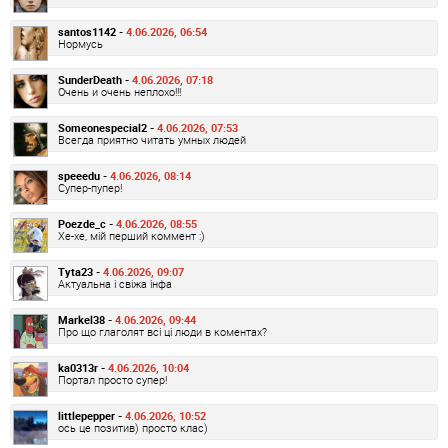
santos1142 -
4.06.2026, 06:54
Нормусь
SunderDeath -
4.06.2026, 07:18
Очень и очень неплохо!!!
Someonespecial2 -
4.06.2026, 07:53
Всегда приятно читать умных людей
speeedu -
4.06.2026, 08:14
Супер-пупер!
Poezde_c -
4.06.2026, 08:55
Хе-хе, мій перший коммент :)
Tyta23 -
4.06.2026, 09:07
Актуальна і свіжа інфа
Markel38 -
4.06.2026, 09:44
Про що глаголят всі ці люди в коментах?
ka0313r -
4.06.2026, 10:04
Портал просто супер!
littlepepper -
4.06.2026, 10:52
ось це позитив) просто клас)