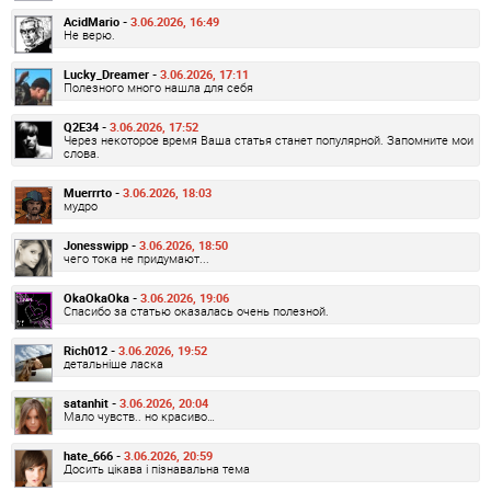
AcidMario -
3.06.2026, 16:49
Не верю.
Lucky_Dreamer -
3.06.2026, 17:11
Полезного много нашла для себя
Q2E34 -
3.06.2026, 17:52
Через некоторое время Ваша статья станет популярной. Запомните мои
слова.
Muerrrto -
3.06.2026, 18:03
мудро
Jonesswipp -
3.06.2026, 18:50
чего тока не придумают...
OkaOkaOka -
3.06.2026, 19:06
Спасибо за статью оказалась очень полезной.
Rich012 -
3.06.2026, 19:52
детальніше ласка
satanhit -
3.06.2026, 20:04
Мало чувств.. но красиво…
hate_666 -
3.06.2026, 20:59
Досить цікава і пізнавальна тема