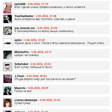
nytick88 -
3.06.2026, 21:19
Блог сделан очень профессионально, и легко читается
YourSunHunter -
3.06.2026, 21:48
было интересно вас почитать, спасибо и удачи!
you_missed_me -
3.06.2026, 22:06
Я присоединяюсь ко всему выше сказанному.
sp3cc -
3.06.2026, 22:42
Короче, дело к ночи. После статьи реально разморило… Пошел спать.
MrEnterPro -
3.06.2026, 23:11
краще і не скажеш
SofiaSokol -
3.06.2026, 23:52
Блог супер, побільше б таких!
J_Finch -
4.06.2026, 00:02
Откуда берете инфу для постов если не секрет?
Muerrrto -
4.06.2026, 00:49
Понял не всё.
crustycrabsburger -
4.06.2026, 01:01
Супер-пупер!
mikesev -
4.06.2026, 01:45