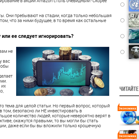
стирование в акции Amazon столь очевидным? Скорее
ы. Они пребывают на стадии, когда только небольшая
ом, что за ними будущее, в то время как остальные
 или ее следует игнорировать?
вам не
у вас
чтобы
делает
ми.
 их
ЧИТАЙТЕ
о,
о тема для целой статьи. Но первый вопрос, который
Экономика
в том, безопасно ли НЕ инвестировать в
льшое количество людей, которые невероятно верят в
ктиве, окажутся правыми, то вы могли бы стать
ии, даже если бы вы вложили только крошечную
Экономика