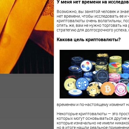
У меня нет времени на исследо
Возможно, вы занятой человек и знаете
нет времени, чтобы исследовать ее и 
криптовалюты очень волатильны, поэ
опять же, вам не нужно торговать н
стратегию для долгосрочного успеха, и
Какова цель криптовалюты?
временем и по-настоящему изменит н
Некоторые криптовалюты — это прост
которых могут основываться другие 
которые изначально не имели никакой
но в итоге нашли реальное применени