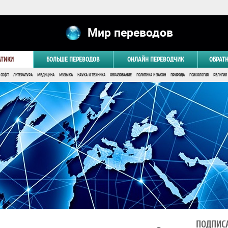
Мир переводов
АТИКИ
БОЛЬШЕ ПЕРЕВОДОВ
ОНЛАЙН ПЕРЕВОДЧИК
ОБРАТ
 СОФТ
ЛИТЕРАТУРА
МЕДИЦИНА
МУЗЫКА
НАУКА И ТЕХНИКА
ОБРАЗОВАНИЕ
ПОЛИТИКА И ЗАКОН
ПРИРОДА
ПСИХОЛОГИЯ
РЕЛИГИЯ
ПОДПИСА