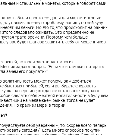
иальные и стабильные монеты, которые говорят сами
товалюты были просто созданы для маркетинговых
оздадут вымышленную проблему, напишут о ней кучу
ринесет им деньги. Но это то, что происходит на ранних
 этого следовало ожидать. Это определенно не
пустая трата времени. Поэтому, чем больше
ше у вас будет шансов защитить себя от мошенников.
ех вещей, которая заставляет многих
Многие задают вопрос: "Если что-то может потерять
да зачем его покупать?".
но волатильность может помочь вам добиться
е быстрых прибылей, если вы будете следовать
купка на вершине, когда все остальные покупают,
собов сделать себя жертвой волатильности в будущем.
инвестиции на медвежьем рынке, тогда не будет
ения. По крайней мере, в теории!
ня?
почувствуете себя уверенным, то, скорее всего, теперь
стировать сегодня?". Есть много способов покупки
то делать на крупных биржах: Coinbase, Gemini или