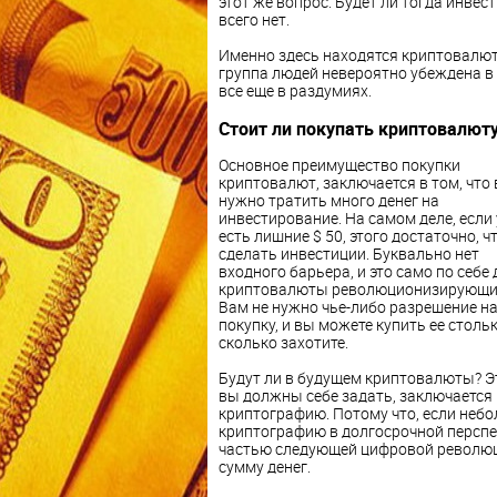
этот же вопрос. Будет ли тогда инве
всего нет.
Именно здесь находятся криптовалют
группа людей невероятно убеждена в т
все еще в раздумиях.
Стоит ли покупать криптовалюту
Основное преимущество покупки
криптовалют, заключается в том, что 
нужно тратить много денег на
инвестирование. На самом деле, если 
есть лишние $ 50, этого достаточно, 
сделать инвестиции. Буквально нет
входного барьера, и это само по себе 
криптовалюты революционизирующи
Вам не нужно чье-либо разрешение на
покупку, и вы можете купить ее стольк
сколько захотите.
Будут ли в будущем криптовалюты? Эт
вы должны себе задать, заключается 
криптографию. Потому что, если небо
криптографию в долгосрочной перспе
частью следующей цифровой революц
сумму денег.