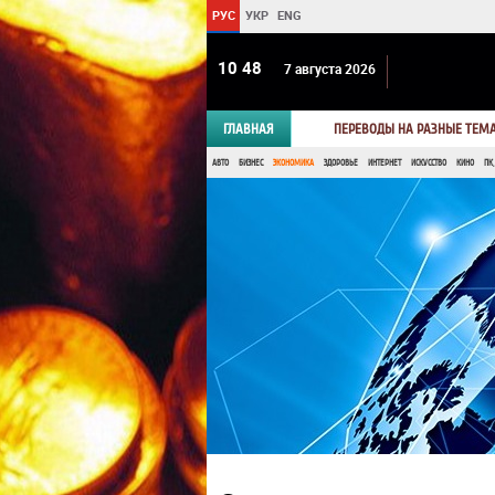
РУС
УКР
ENG
10:48
7 августа 2026
ГЛАВНАЯ
ПЕРЕВОДЫ НА РАЗНЫЕ ТЕМ
АВТО
БИЗНЕС
ЭКОНОМИКА
ЗДОРОВЬЕ
ИНТЕРНЕТ
ИСКУССТВО
КИНО
ПК,