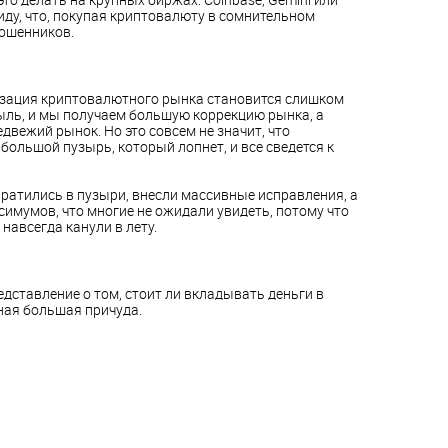
 виду, что, покупая криптовалюту в сомнительном
мошенников.
изация криптовалютного рынка становится слишком
ль, и мы получаем большую коррекцию рынка, а
двежий рынок. Но это совсем не значит, что
большой пузырь, который лопнет, и все сведется к
ратились в пузыри, внесли массивные исправления, а
имумов, что многие не ожидали увидеть, потому что
 навсегда канули в лету.
едставление о том, стоит ли вкладывать деньги в
ная большая причуда.