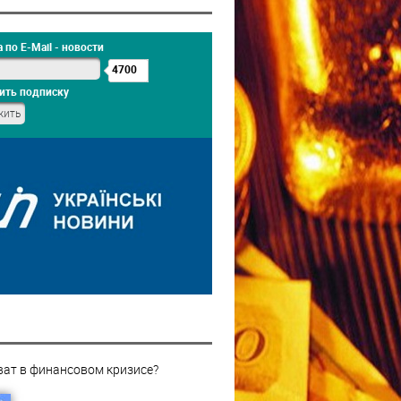
 по E-Mail - новости
4700
ить подписку
ват в финансовом кризисе?