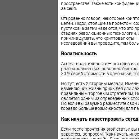
пространстве. Также есть конфиденц
за себя.
Откровенно говоря, некоторые крип
целей. Люди, стоящие за проектом, с
пустяков, а затем надеются, что это п
стадиях революционных технологий, и
причина думать, что криптовалюты — 
исследований вы проводите, тем боль
Волатильность
Аспект волатильности — это одна из т
разочаровываться довольно быстро. 
30 % своей стоимости в одночасье, тог
Но тут, есть 2 стороны медали. Имен
изменяющих жизнь прибылей или даж
правильным торговым стратегиям. По
является одним из определенных спо
Но если вы разумно разместите свои 
гораздо больше возможностей для пад
Как начать инвестировать сегод
Если после прочтения этой статьи вы 
задаетесь вопросом: "Как начать инве
криптовалюты онлайн. Лучшие всего э