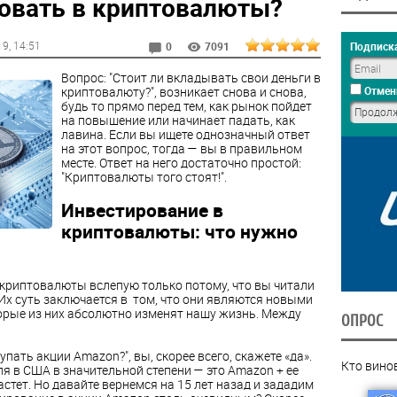
ровать в криптовалюты?
19
, 14:51
Подписка
0
7091
Вопрос: "Стоит ли вкладывать свои деньги в
криптовалюту?", возникает снова и снова,
Отмен
будь то прямо перед тем, как рынок пойдет
на повышение или начинает падать, как
лавина. Если вы ищете однозначный ответ
на этот вопрос, тогда — вы в правильном
месте. Ответ на него достаточно простой:
"Криптовалюты того стоят!".
Инвестирование в
криптовалюты: что нужно
ь криптовалюты вслепую только потому, что вы читали
 Их суть заключается в том, что они являются новыми
оторые из них абсолютно изменят нашу жизнь. Между
ОПРОС
купать акции Amazon?", вы, скорее всего, скажете «да».
Кто вино
ля в США в значительной степени — это Amazon + ее
стет. Но давайте вернемся на 15 лет назад и зададим