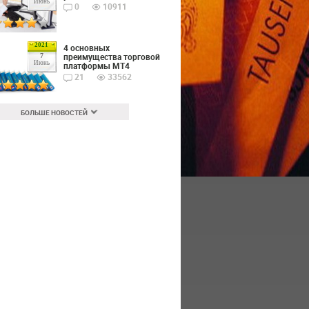
Июнь
0
10911
2021
4 основных
преимущества торговой
7
Июнь
платформы MT4
21
33562
БОЛЬШЕ НОВОСТЕЙ