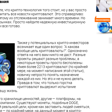
вания
, что крипто-технология того стоит, но у вас просто
читать все новости криптовалют. Это справедливо:
тому их отслеживание занимает много времени. Но
Экономика
а рынках. Просто найдите надежную инвестиционную
 все готово.
Также у потенциальных крипто-инвесторов
возникает еще один вопрос: "А какова
вообще цель криптовалюты?". Однозначно
ответа на него вам никто не даст. Разные
проекты решают разные проблемы, а
некоторые проекты просто бесполезны.
Имея более 2213 криптовалют (по крайней
мере, на момент написания этой статьи),
новичку непросто понять назначение
каждой из них. Но это и не нужно делать.
Правда в том, что только горстка
криптовалют выдержит испытание
ашу жизнь.
о хранилище ценностей, другие — платформы, на
компании. Существуют монеты, подобные DOGE,
 реальной цели, кроме как заставить людей смеяться,
е — по крайней мере, на данный момент в крипто-