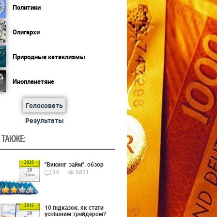
Политики
Олигархи
Природные катаклизмы
Инопланетяне
Голосовать
Результаты
 ТАКЖЕ:
2020
"Викинг-займ": обзор
28
34
5811
Июль
2016
10 підказок: як стати
успішним трейдером?
28