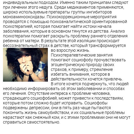
индивидуальным подходом. Именно таким принципам следуют
при лечении этого недуга. Среди медикаментов применяются,
широко используемые препараты группы ингибиторов
моноаминооксидазы. Психокоррекционные мероприятия
проводятся с помощью психоаналитической ориентированной
психотерапией, которая помогает найти истоки начала
заболевания, которые в основном тянутся из детства. Анализ
психотерапии помогает раскрыть проблему раннего отделения
ребенка от матери. В результате этой изоляции происходит
бессознательный страх в детстве, который трансформируется
во взрослую жизнь.
Психотерапевтические занятия
помогают социофобу прочувствовать
эгоцентрическую природу своих
страхов, к примеру, стремление
избегать внимания, которое в
действительности хочется привлечь.
В итоге хочется подчеркнуть, что людей
необходимо информировать об этом заболевании и способах
его лечения. Отсутствие интереса к проблеме человека,
страдающего социофобией, может привести к последствиям,
которые потом сложно будет исправить. Социофобы
подвержены депрессии, они в пять раз чаще пытаются
покончить жизнь самоубийством, и их социальные проблемы
нарастают как снежный ком, и с этими проблемами они не могут
справиться самостоятельно.