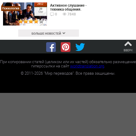
2012
Активное слушание -
Психология
техника общения.
20
Окт
0
7848
БОЛЬШЕ НОВОСТЕЙ
ВВЕРХ
При копировании статей (целиком или их частей) обязательно размещение
гиперссылки на сайт
worldtranslation.org
.
©
2011-2026
"Мир переводов". Все права защищены.