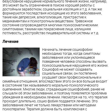
безусловное нарушение нормального течения жизни, например,
это может быть ограничение в поиске хорошей работы с
достойным заработком, социальная изоляция и т.д. А так же
формируются последствия исходящие из этого заболевания,
такие как депрессия, алкоголизация, пристрастие к
медикаментам и психотропным веществам. Тревожное
состояние сопровождается многими психосоматическими
симптомами, такими как покраснение лица, излишняя
потливость, расстройство пищеварительной системы и т.д.
Лечение
Начинать лечение социофобии
необходимо тогда, когда симптомы
заболевания или уклоняющееся
поведение человека способны вызвать
психосоциальные нарушения его жизни.
Социофоб не может создавать
социальные связи, он постепенно
ухудшает свои профессиональные и
семейные отношения, впоследствии этого он все больше входит
в состояние так называемого морально-психологического
оцепенения. Многие люди, страдающие социофобией, ранее не
слышали об этом заболевании, и поэтому появляется проблема
убеждения в необходимом лечении. Несмотря на то, что терапия
проходит длительно, социо
фобия
поддается лечению. Это
заболевание лечат не только лекарствами или методами
психотерапии. Терапия должна быть комплексная с