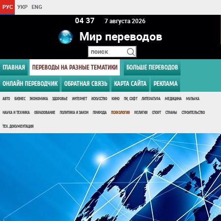
РУС
УКР
ENG
04:37
7 августа 2026
Мир переводов
ГЛАВНАЯ
ПЕРЕВОДЫ НА РАЗНЫЕ ТЕМАТИКИ
БОЛЬШЕ ПЕРЕВОДОВ
ОНЛАЙН ПЕРЕВОДЧИК
ОБРАТНАЯ СВЯЗЬ
КАРТА САЙТА
РЕКЛАМА
АВТО
БИЗНЕС
ЭКОНОМИКА
ЗДОРОВЬЕ
ИНТЕРНЕТ
ИСКУССТВО
КИНО
ПК, СОФТ
ЛИТЕРАТУРА
МЕДИЦИНА
МУЗЫКА
НАУКА И ТЕХНИКА
ОБРАЗОВАНИЕ
ПОЛИТИКА И ЗАКОН
ПРИРОДА
ПСИХОЛОГИЯ
РЕЛИГИЯ
СПОРТ
СТРАНЫ
СТРОИТЕЛЬСТВО
ТЕХ. ДОКУМЕНТАЦИЯ