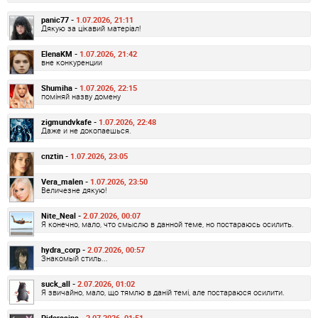
panic77 -
1.07.2026, 21:11
Дякую за цікавий матеріал!
ElenaKM -
1.07.2026, 21:42
вне конкуренции
Shumiha -
1.07.2026, 22:15
поміняй назву домену
zigmundvkafe -
1.07.2026, 22:48
Даже и не докопаешься.
cnztin -
1.07.2026, 23:05
Vera_malen -
1.07.2026, 23:50
Величезне дякую!
Nite_Neal -
2.07.2026, 00:07
Я конечно, мало, что смыслю в данной теме, но постараюсь осилить.
hydra_corp -
2.07.2026, 00:57
Знакомый стиль...
suck_all -
2.07.2026, 01:02
Я звичайно, мало, що тямлю в даній темі, але постараюся осилити.
Pidorasina -
2.07.2026, 01:51