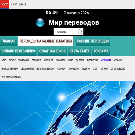
РУС
УКР
ENG
06:49
7 августа 2026
Мир переводов
ГЛАВНАЯ
ПЕРЕВОДЫ НА РАЗНЫЕ ТЕМАТИКИ
БОЛЬШЕ ПЕРЕВОДОВ
ОНЛАЙН ПЕРЕВОДЧИК
ОБРАТНАЯ СВЯЗЬ
КАРТА САЙТА
РЕКЛАМА
АВТО
БИЗНЕС
ЭКОНОМИКА
ЗДОРОВЬЕ
ИНТЕРНЕТ
ИСКУССТВО
КИНО
ПК, СОФТ
ЛИТЕРАТУРА
МЕДИЦИНА
МУЗЫКА
НАУКА И ТЕХНИКА
ОБРАЗОВАНИЕ
ПОЛИТИКА И ЗАКОН
ПРИРОДА
ПСИХОЛОГИЯ
РЕЛИГИЯ
СПОРТ
СТРАНЫ
СТРОИТЕЛЬСТВО
ТЕХ. ДОКУМЕНТАЦИЯ