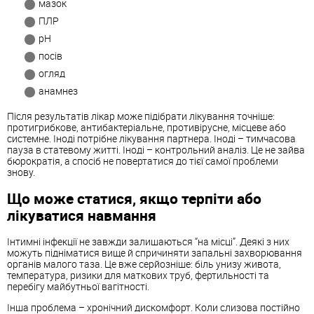
мазок
ПЛР
pH
посів
огляд
анамнез
Після результатів лікар може підібрати лікування точніше:
протигрибкове, антибактеріальне, противірусне, місцеве або
системне. Іноді потрібне лікування партнера. Іноді – тимчасова
пауза в статевому житті. Іноді – контрольний аналіз. Це не зайва
бюрократія, а спосіб не повертатися до тієї самої проблеми
знову.
Що може статися, якщо терпіти або
лікуватися навмання
Інтимні інфекції не завжди залишаються “на місці”. Деякі з них
можуть підніматися вище й спричиняти запальні захворювання
органів малого таза. Це вже серйозніше: біль унизу живота,
температура, ризики для маткових труб, фертильності та
перебігу майбутньої вагітності.
Інша проблема – хронічний дискомфорт. Коли слизова постійно