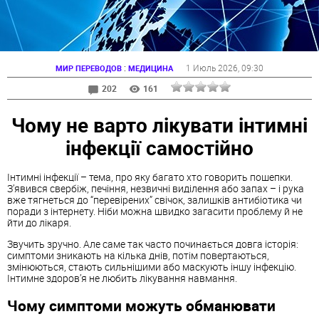
:
1 Июль 2026
, 09:30
МИР ПЕРЕВОДОВ
МЕДИЦИНА
202
161
Чому не варто лікувати інтимні
інфекції самостійно
Інтимні інфекції – тема, про яку багато хто говорить пошепки.
З’явився свербіж, печіння, незвичні виділення або запах – і рука
вже тягнеться до “перевірених” свічок, залишків антибіотика чи
поради з інтернету. Ніби можна швидко загасити проблему й не
йти до лікаря.
Звучить зручно. Але саме так часто починається довга історія:
симптоми зникають на кілька днів, потім повертаються,
змінюються, стають сильнішими або маскують іншу інфекцію.
Інтимне здоров’я не любить лікування навмання.
Чому симптоми можуть обманювати