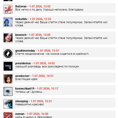
RuGeras -
1.07.2026, 12:02
Все четко и по делу. Хорошо написано, благодарю.
mrkstblv -
1.07.2026, 12:55
Через деякий час Ваша стаття стане популярною. Запам'ятайте мої
слова.
beeench -
1.07.2026, 13:00
Через деякий час Ваша стаття стане популярною. Запам'ятайте мої
слова.
goodtimetoday -
1.07.2026, 13:51
Стаття неоднозначна - не можна кидатися в крайності.
presidentus -
1.07.2026, 14:02
хороший розповідь, все розкладено по полицях
avedoctorr -
1.07.2026, 14:51
Блестящая идея
ksenechka619 -
1.07.2026, 15:17
Читаєш це і думаєш ...
sleeeping -
1.07.2026, 15:51
Невероятно красиво!
xuman -
1.07.2026, 16:00
щось в цьому є, безумовно