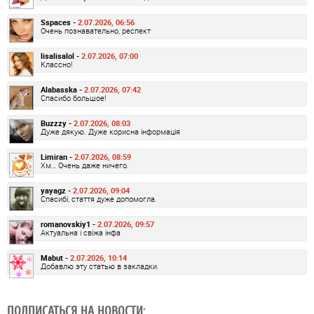
Sspaces -
2.07.2026, 06:56
Очень познавательно, респект
lisalisalol -
2.07.2026, 07:00
Классно!
Alabasska -
2.07.2026, 07:42
Спасибо большое!
Buzzzy -
2.07.2026, 08:03
Дуже дякую. Дуже корисна інформація
Limiran -
2.07.2026, 08:59
Хм… Очень даже ничего.
yayagz -
2.07.2026, 09:04
Спасибі, стаття дуже допомогла.
romanovskiy1 -
2.07.2026, 09:57
Актуальна і свіжа інфа
Mabut -
2.07.2026, 10:14
Добавлю эту статью в закладки.
ПОДПИСАТЬСЯ НА НОВОСТИ: