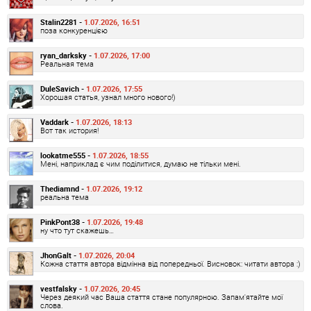
Stalin2281 -
1.07.2026, 16:51
поза конкуренцією
ryan_darksky -
1.07.2026, 17:00
Реальная тема
DuleSavich -
1.07.2026, 17:55
Хорошая статья, узнал много нового!)
Vaddark -
1.07.2026, 18:13
Вот так история!
lookatme555 -
1.07.2026, 18:55
Мені, наприклад є чим поділитися, думаю не тільки мені.
Thediamnd -
1.07.2026, 19:12
реальна тема
PinkPont38 -
1.07.2026, 19:48
ну что тут скажешь…
JhonGalt -
1.07.2026, 20:04
Кожна стаття автора відмінна від попередньої. Висновок: читати автора :)
vestfalsky -
1.07.2026, 20:45
Через деякий час Ваша стаття стане популярною. Запам'ятайте мої
слова.