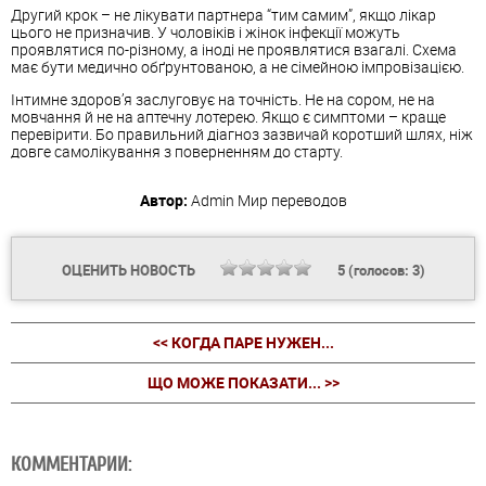
Другий крок – не лікувати партнера “тим самим”, якщо лікар
цього не призначив. У чоловіків і жінок інфекції можуть
проявлятися по-різному, а іноді не проявлятися взагалі. Схема
має бути медично обґрунтованою, а не сімейною імпровізацією.
Інтимне здоров’я заслуговує на точність. Не на сором, не на
мовчання й не на аптечну лотерею. Якщо є симптоми – краще
перевірити. Бо правильний діагноз зазвичай коротший шлях, ніж
довге самолікування з поверненням до старту.
Автор:
Admin
Мир переводов
ОЦЕНИТЬ НОВОСТЬ
5
(голосов:
3
)
<< КОГДА ПАРЕ НУЖЕН...
ЩО МОЖЕ ПОКАЗАТИ... >>
КОММЕНТАРИИ: