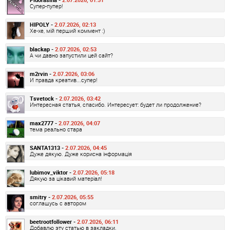
Супер-пупер!
HIPOLY -
2.07.2026, 02:13
Хе-хе, мій перший коммент :)
blackap -
2.07.2026, 02:53
А чи давно запустили цей сайт?
m2rvin -
2.07.2026, 03:06
И правда креатив...супер!
Tsvetock -
2.07.2026, 03:42
Интересная статья, спасибо. Интересует: будет ли продолжение?
max2777 -
2.07.2026, 04:07
тема реально стара
SANTA1313 -
2.07.2026, 04:45
Дуже дякую. Дуже корисна інформація
lubimov_viktor -
2.07.2026, 05:18
Дякую за цікавий матеріал!
smitry -
2.07.2026, 05:55
соглашусь с автором
beetrootfollower -
2.07.2026, 06:11
Добавлю эту статью в закладки.