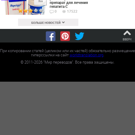
Янв
препарат для лечения
гепатита С
0
17522
БОЛЬШЕ НОВОСТЕЙ
ВВЕРХ
При копировании статей (целиком или их частей) обязательно размещение
гиперссылки на сайт
worldtranslation.org
.
©
2011-2026
"Мир переводов". Все права защищены.