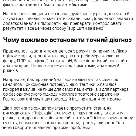
фіксує зростання стійкості до антибіотиків.
На рівні однієї людини це означає дуже просту річ: те, що мало б
лікуватися швидко, може стати складнішим. Доведеться здавати
додаткові аналізи, підбирати інші препарати, контролювати
результат. І все це через спробу “вирішити за вечір”.
Чому важливо встановити точний діагноз
Правильне лікування починається з розуміння причини. Лікар
оцінює скарги, проводить огляд, за потреби бере мазки на
флору, ПЛР на інфекції, тести на pH, бактеріологічний посів або
аналізи крові. Перелік залежить від симптомів, анамнезу й
ризиків.
Наприклад, бактеріальний вагіноз не лікують так само, як
кандидоз. Трихомоніаз потребує іншої тактики. Хламідіоз і
гонорея важливі не лише для самої пацієнтки, а й для партнера,
бо без одночасного підходу можливе повторне зараження.
Герпес взагалі має іншу природу й інші принципи контролю.
Діагностика також допомагає не пропустити стани, які
виглядають як “інфекція”, але мають іншу причину: алергічну
реакцію, подразнення після засобів інтимної гігієни, гормональну
сухість, дерматологічні захворювання, травму слизової. Тіло
іноді говорить однаково про різні проблеми.