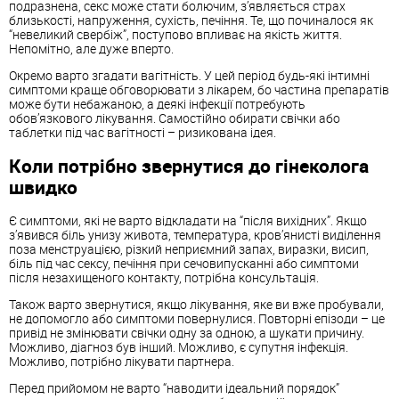
подразнена, секс може стати болючим, з’являється страх
близькості, напруження, сухість, печіння. Те, що починалося як
“невеликий свербіж”, поступово впливає на якість життя.
Непомітно, але дуже вперто.
Окремо варто згадати вагітність. У цей період будь-які інтимні
симптоми краще обговорювати з лікарем, бо частина препаратів
може бути небажаною, а деякі інфекції потребують
обов’язкового лікування. Самостійно обирати свічки або
таблетки під час вагітності – ризикована ідея.
Коли потрібно звернутися до гінеколога
швидко
Є симптоми, які не варто відкладати на “після вихідних”. Якщо
з’явився біль унизу живота, температура, кров’янисті виділення
поза менструацією, різкий неприємний запах, виразки, висип,
біль під час сексу, печіння при сечовипусканні або симптоми
після незахищеного контакту, потрібна консультація.
Також варто звернутися, якщо лікування, яке ви вже пробували,
не допомогло або симптоми повернулися. Повторні епізоди – це
привід не змінювати свічки одну за одною, а шукати причину.
Можливо, діагноз був інший. Можливо, є супутня інфекція.
Можливо, потрібно лікувати партнера.
Перед прийомом не варто “наводити ідеальний порядок”