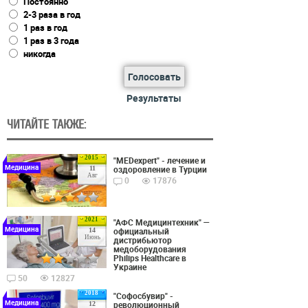
Постоянно
2-3 раза в год
1 раз в год
1 раз в 3 года
никогда
Голосовать
Результаты
ЧИТАЙТЕ ТАКЖЕ:
2015
"MEDexpert" - лечение и
Медицина
оздоровление в Турции
11
Авг
0
17876
2021
"АФС Медицинтехник" —
Медицина
официальный
14
Июнь
дистрибьютор
медоборудования
Philips Healthcare в
Украине
50
12827
2018
"Софосбувир" -
Медицина
революционный
12