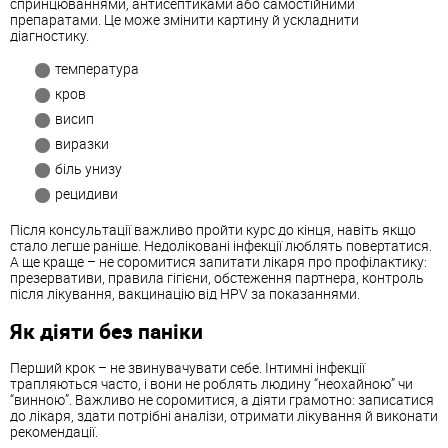
спринцюваннями, антисептиками або самостійними
препаратами. Це може змінити картину й ускладнити
діагностику.
температура
кров
висип
виразки
біль унизу
рецидиви
Після консультації важливо пройти курс до кінця, навіть якщо
стало легше раніше. Недоліковані інфекції люблять повертатися.
А ще краще – не соромитися запитати лікаря про профілактику:
презервативи, правила гігієни, обстеження партнера, контроль
після лікування, вакцинацію від HPV за показаннями.
Як діяти без паніки
Перший крок – не звинувачувати себе. Інтимні інфекції
трапляються часто, і вони не роблять людину “неохайною” чи
“винною”. Важливо не соромитися, а діяти грамотно: записатися
до лікаря, здати потрібні аналізи, отримати лікування й виконати
рекомендації.