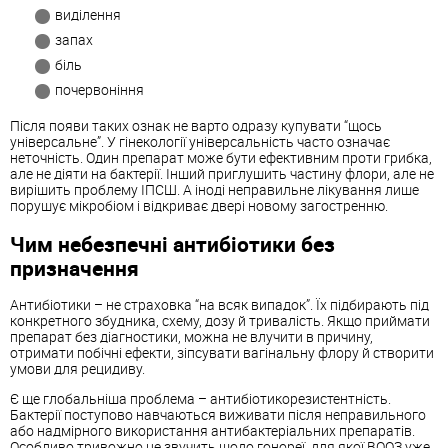
виділення
запах
біль
почервоніння
Після появи таких ознак не варто одразу купувати “щось
універсальне”. У гінекології універсальність часто означає
неточність. Один препарат може бути ефективним проти грибка,
але не діяти на бактерії. Інший приглушить частину флори, але не
вирішить проблему ІПСШ. А іноді неправильне лікування лише
порушує мікробіом і відкриває двері новому загостренню.
Чим небезпечні антибіотики без
призначення
Антибіотики – не страховка “на всяк випадок”. Їх підбирають під
конкретного збудника, схему, дозу й тривалість. Якщо приймати
препарат без діагностики, можна не влучити в причину,
отримати побічні ефекти, зіпсувати вагінальну флору й створити
умови для рецидиву.
Є ще глобальніша проблема – антибіотикорезистентність.
Бактерії поступово навчаються виживати після неправильного
або надмірного використання антибактеріальних препаратів.
Особливо тривожно це звучить щодо гонореї, для якої ВООЗ уже