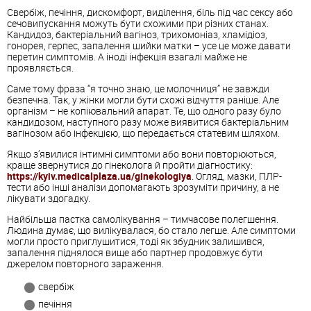
Свербіж, печіння, дискомфорт, виділення, біль під час сексу або
сечовипускання можуть бути схожими при різних станах.
Кандидоз, бактеріальний вагіноз, трихомоніаз, хламідіоз,
гонорея, герпес, запалення шийки матки – усе це може давати
перетин симптомів. А іноді інфекція взагалі майже не
проявляється.
Саме тому фраза “я точно знаю, це молочниця” не завжди
безпечна. Так, у жінки могли бути схожі відчуття раніше. Але
організм – не копіювальний апарат. Те, що одного разу було
кандидозом, наступного разу може виявитися бактеріальним
вагінозом або інфекцією, що передається статевим шляхом.
Якщо з’явилися інтимні симптоми або вони повторюються,
краще звернутися до гінеколога й пройти діагностику:
https://kyiv.medicalplaza.ua/ginekologiya
. Огляд, мазки, ПЛР-
тести або інші аналізи допомагають зрозуміти причину, а не
лікувати здогадку.
Найбільша пастка самолікування – тимчасове полегшення.
Людина думає, що вилікувалася, бо стало легше. Але симптоми
могли просто приглушитися, тоді як збудник залишився,
запалення піднялося вище або партнер продовжує бути
джерелом повторного зараження.
свербіж
печіння