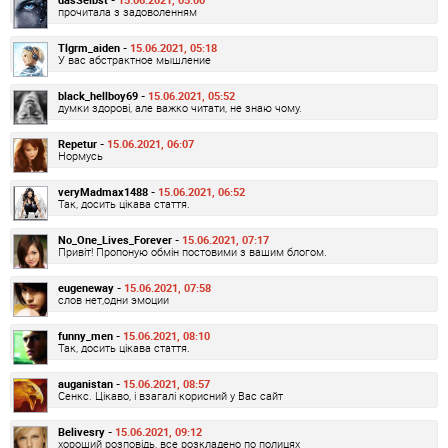
прочитала з задоволенням
Tlgrm_aiden -
15.06.2021, 05:18
У вас абстрактное мышление
black_hellboy69 -
15.06.2021, 05:52
думки здорові, але важко читати, не знаю чому.
Repetur -
15.06.2021, 06:07
Нормусь
veryMadmax1488 -
15.06.2021, 06:52
Так, досить цікава стаття.
No_One_Lives_Forever -
15.06.2021, 07:17
Привіт! Пропоную обмін постовими з вашим блогом.
eugeneway -
15.06.2021, 07:58
слов нет,одни эмоции
funny_men -
15.06.2021, 08:10
Так, досить цікава стаття.
auganistan -
15.06.2021, 08:57
Сенкс. Цікаво, і взагалі корисний у Вас сайт
Belivesry -
15.06.2021, 09:12
хороший розповідь, все розкладено по полицях