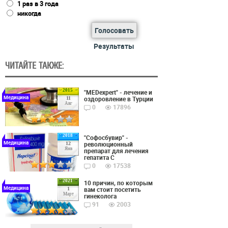
1 раз в 3 года
никогда
Голосовать
Результаты
ЧИТАЙТЕ ТАКЖЕ:
2015
"MEDexpert" - лечение и
Медицина
оздоровление в Турции
11
Авг
0
17896
2018
"Софосбувир" -
Медицина
революционный
12
Янв
препарат для лечения
гепатита С
0
17538
2021
10 причин, по которым
Медицина
вам стоит посетить
1
Март
гинеколога
91
2003