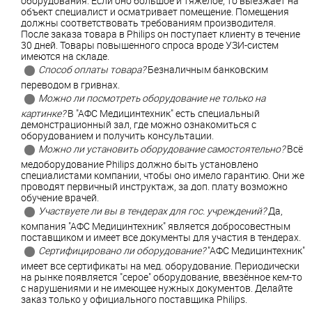
оборудования. Если оно большое и тяжелое, то выезжает на
объект специалист и осматривает помещение. Помещения
должны соответствовать требованиям производителя.
После заказа товара в Philips он поступает клиенту в течение
30 дней. Товары повышенного спроса вроде УЗИ-систем
имеются на складе.
Способ оплаты товара?
Безналичным банковским
переводом в гривнах.
Можно ли посмотреть оборудование не только на
картинке?
В "АФС Медицинтехник" есть специальный
демонстрационный зал, где можно ознакомиться с
оборудованием и получить консультации.
Можно ли установить оборудование самостоятельно?
Всё
медоборудование Philips должно быть установлено
специалистами компании, чтобы оно имело гарантию. Они же
проводят первичный инструктаж, за доп. плату возможно
обучение врачей.
Участвуете ли вы в тендерах для гос. учреждений?
Да,
компания "АФС Медицинтехник" является добросовестным
поставщиком и имеет все документы для участия в тендерах.
Сертифицировано ли оборудование?
"АФС Медицинтехник"
имеет все сертификаты на мед. оборудование. Периодически
на рынке появляется "серое" оборудование, ввезённое кем-то
с нарушениями и не имеющее нужных документов. Делайте
заказ только у официального поставщика Philips.