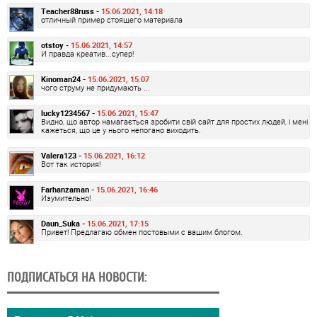
Teacher88russ -
15.06.2021, 14:18
отличный пример стоящего материала
otstoy -
15.06.2021, 14:57
И правда креатив...супер!
Kinoman24 -
15.06.2021, 15:07
чого струму не придумають ...
lucky1234567 -
15.06.2021, 15:47
Видно, що автор намагається зробити свій сайт для простих людей, і мені
кажеться, що це у нього непогано виходить.
Valera123 -
15.06.2021, 16:12
Вот так история!
Farhanzaman -
15.06.2021, 16:46
Изумительно!
Daun_Suka -
15.06.2021, 17:15
Привет! Предлагаю обмен постовыми с вашим блогом.
ПОДПИСАТЬСЯ НА НОВОСТИ: