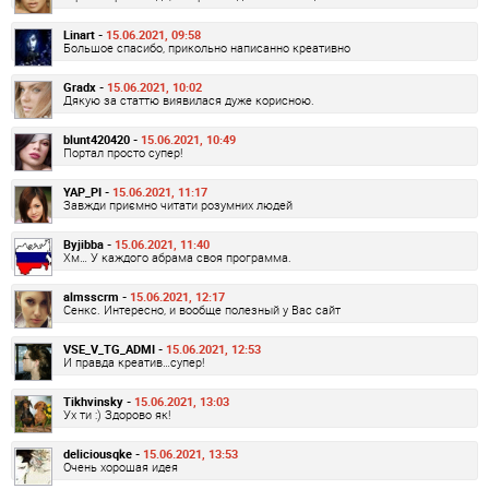
Linart -
15.06.2021, 09:58
Большое спасибо, прикольно написанно креативно
Gradx -
15.06.2021, 10:02
Дякую за статтю виявилася дуже корисною.
blunt420420 -
15.06.2021, 10:49
Портал просто супер!
YAP_PI -
15.06.2021, 11:17
Завжди приємно читати розумних людей
Byjibba -
15.06.2021, 11:40
Хм… У каждого абрама своя программа.
almsscrm -
15.06.2021, 12:17
Сенкс. Интересно, и вообще полезный у Вас сайт
VSE_V_TG_ADMI -
15.06.2021, 12:53
И правда креатив…супер!
Tikhvinsky -
15.06.2021, 13:03
Ух ти :) Здорово як!
deliciousqke -
15.06.2021, 13:53
Очень хорошая идея