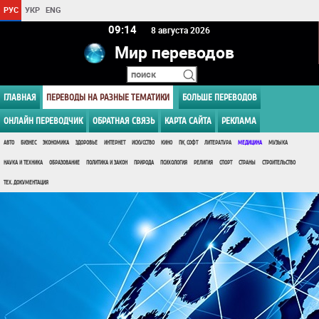
РУС
УКР
ENG
09 14
8 августа 2026
Мир переводов
ГЛАВНАЯ
ПЕРЕВОДЫ НА РАЗНЫЕ ТЕМАТИКИ
БОЛЬШЕ ПЕРЕВОДОВ
ОНЛАЙН ПЕРЕВОДЧИК
ОБРАТНАЯ СВЯЗЬ
КАРТА САЙТА
РЕКЛАМА
АВТО
БИЗНЕС
ЭКОНОМИКА
ЗДОРОВЬЕ
ИНТЕРНЕТ
ИСКУССТВО
КИНО
ПК, СОФТ
ЛИТЕРАТУРА
МЕДИЦИНА
МУЗЫКА
НАУКА И ТЕХНИКА
ОБРАЗОВАНИЕ
ПОЛИТИКА И ЗАКОН
ПРИРОДА
ПСИХОЛОГИЯ
РЕЛИГИЯ
СПОРТ
СТРАНЫ
СТРОИТЕЛЬСТВО
ТЕХ. ДОКУМЕНТАЦИЯ