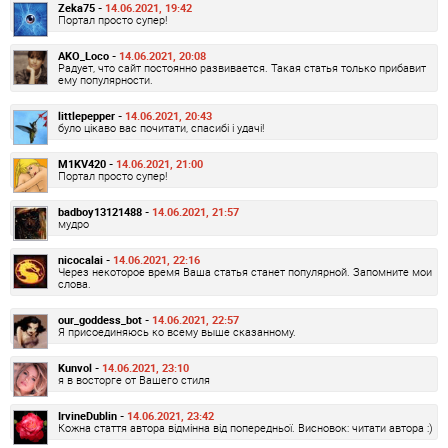
Zeka75 -
14.06.2021, 19:42
Портал просто супер!
AKO_Loco -
14.06.2021, 20:08
Радует, что сайт постоянно развивается. Такая статья только прибавит
ему популярности.
littlepepper -
14.06.2021, 20:43
було цікаво вас почитати, спасибі і удачі!
M1KV420 -
14.06.2021, 21:00
Портал просто супер!
badboy13121488 -
14.06.2021, 21:57
мудро
nicocalai -
14.06.2021, 22:16
Через некоторое время Ваша статья станет популярной. Запомните мои
слова.
our_goddess_bot -
14.06.2021, 22:57
Я присоединяюсь ко всему выше сказанному.
Kunvol -
14.06.2021, 23:10
я в восторге от Вашего стиля
IrvineDublin -
14.06.2021, 23:42
Кожна стаття автора відмінна від попередньої. Висновок: читати автора :)