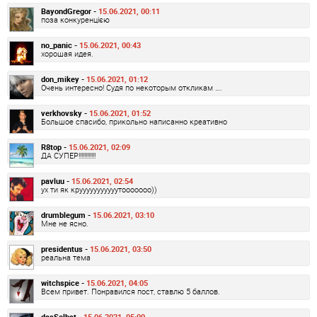
BayondGregor -
15.06.2021, 00:11
поза конкуренцією
no_panic -
15.06.2021, 00:43
хорошая идея.
don_mikey -
15.06.2021, 01:12
Очень интересно! Судя по некоторым откликам ….
verkhovsky -
15.06.2021, 01:52
Большое спасибо, прикольно написанно креативно
R8top -
15.06.2021, 02:09
ДА СУПЕР!!!!!!!!!!!!
pavluu -
15.06.2021, 02:54
ух ти як крууууууууууутооооооо))
drumblegum -
15.06.2021, 03:10
Мне не ясно.
presidentus -
15.06.2021, 03:50
реальна тема
witchspice -
15.06.2021, 04:05
Всем привет. Понравился пост, ставлю 5 баллов.
dasSelbst -
15.06.2021, 05:00