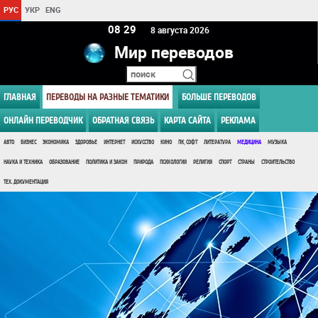
РУС
УКР
ENG
08:29
8 августа 2026
Мир переводов
ГЛАВНАЯ
ПЕРЕВОДЫ НА РАЗНЫЕ ТЕМАТИКИ
БОЛЬШЕ ПЕРЕВОДОВ
ОНЛАЙН ПЕРЕВОДЧИК
ОБРАТНАЯ СВЯЗЬ
КАРТА САЙТА
РЕКЛАМА
АВТО
БИЗНЕС
ЭКОНОМИКА
ЗДОРОВЬЕ
ИНТЕРНЕТ
ИСКУССТВО
КИНО
ПК, СОФТ
ЛИТЕРАТУРА
МЕДИЦИНА
МУЗЫКА
НАУКА И ТЕХНИКА
ОБРАЗОВАНИЕ
ПОЛИТИКА И ЗАКОН
ПРИРОДА
ПСИХОЛОГИЯ
РЕЛИГИЯ
СПОРТ
СТРАНЫ
СТРОИТЕЛЬСТВО
ТЕХ. ДОКУМЕНТАЦИЯ