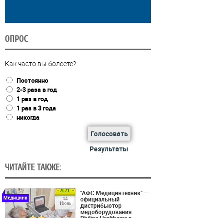
ОПРОС
Как часто вы болеете?
Постоянно
2-3 раза в год
1 раз в год
1 раз в 3 года
никогда
Голосовать
Результаты
ЧИТАЙТЕ ТАКЖЕ:
2021
"АФС Медицинтехник" —
Медицина
официальный
14
Июнь
дистрибьютор
медоборудования