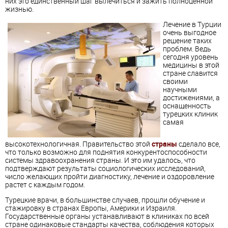
них это единственный шаг вылечиться и зажить полноценной
жизнью.
Лечение в Турции
очень выгодное
решение таких
проблем. Ведь
сегодня уровень
медицины в этой
стране славится
своими
научными
достижениями, а
оснащенность
турецких клиник
самая
высокотехнологичная. Правительство этой
страны
сделало все,
что только возможно для поднятия конкурентоспособности
системы здравоохранения страны. И это им удалось, что
подтверждают результаты социологических исследований,
число желающих пройти диагностику, лечение и оздоровление
растет с каждым годом.
Турецкие врачи, в большинстве случаев, прошли обучение и
стажировку в странах Европы, Америки и Израиля.
Государственные органы устанавливают в клиниках по всей
стране одинаковые стандарты качества, соблюдения которых