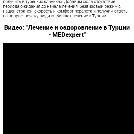
получить в турецких клиниках. Добавим сюда отсутствие
периода ожидания до начала лечения, безвизовый режим с
нашей страной, скорость и комфорт перелета и получим ответы
на вопрос, почему люди выбирают лечение в Турции.
Видео: "Лечение и оздоровление в Турции
- MEDexpert"