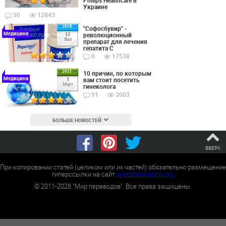
Philips Healthcare в
Украине
50
12843
2018
"Софосбувир" -
Медицина
революционный
12
Янв
препарат для лечения
гепатита С
0
17538
2021
10 причин, по которым
Медицина
вам стоит посетить
1
Март
гинеколога
91
2003
БОЛЬШЕ НОВОСТЕЙ
ВВЕРХ
При копировании статей (целиком или их частей) обязательно размещение
гиперссылки на сайт
worldtranslation.org
.
©
2011-2026
"Мир переводов". Все права защищены.