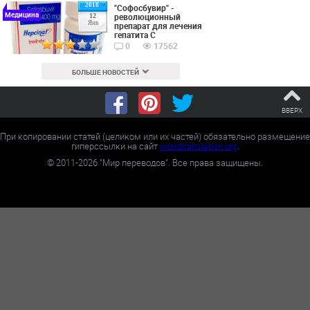
2018
"Софосбувир" -
Медицина
революционный
12
Янв
препарат для лечения
гепатита С
0
17562
БОЛЬШЕ НОВОСТЕЙ
ВВЕРХ
При копировании статей (целиком или их частей) обязательно размещение
гиперссылки на сайт
worldtranslation.org
.
©
2011-2026
"Мир переводов". Все права защищены.