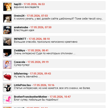
hap33 -
17.05.2026, 06:53
відмінно викладаєте
Oreiro24 -
17.05.2026, 07:03
А можно узнать, у вас дизайн сайта шаблонный? Тоже себе такой хочу…
anakatsuba -
17.05.2026, 07:50
Блестящая идея
INFARKTT -
17.05.2026, 08:10
Большое спасибо, прикольно написанно креативно
Zeddikys -
17.05.2026, 08:41
Очень интересно! Судя по некоторым откликам ….
Coxacola -
17.05.2026, 09:19
Супер-пупер!
billyherring -
17.05.2026, 09:43
Ну жесть звичайно ...
LittlePrinc3ss -
17.05.2026, 10:16
Статья интересная, но мне кажется, все это сказки, не более.
BrotherFromAnotherMother -
17.05.2026, 10:47
Блог супер, побольше бы подобных!