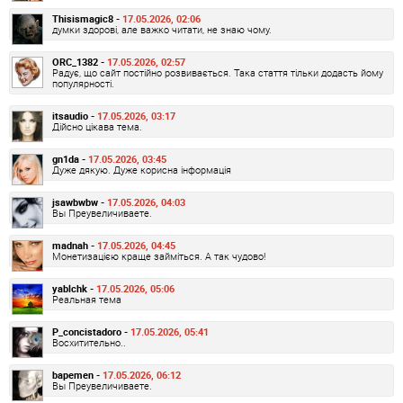
Thisismagic8 -
17.05.2026, 02:06
думки здорові, але важко читати, не знаю чому.
ORC_1382 -
17.05.2026, 02:57
Радує, що сайт постійно розвивається. Така стаття тільки додасть йому
популярності.
itsaudio -
17.05.2026, 03:17
Дійсно цікава тема.
gn1da -
17.05.2026, 03:45
Дуже дякую. Дуже корисна інформація
jsawbwbw -
17.05.2026, 04:03
Вы Преувеличиваете.
madnah -
17.05.2026, 04:45
Монетизацією краще займіться. А так чудово!
yablchk -
17.05.2026, 05:06
Реальная тема
P_concistadoro -
17.05.2026, 05:41
Восхитительно..
bapemen -
17.05.2026, 06:12
Вы Преувеличиваете.