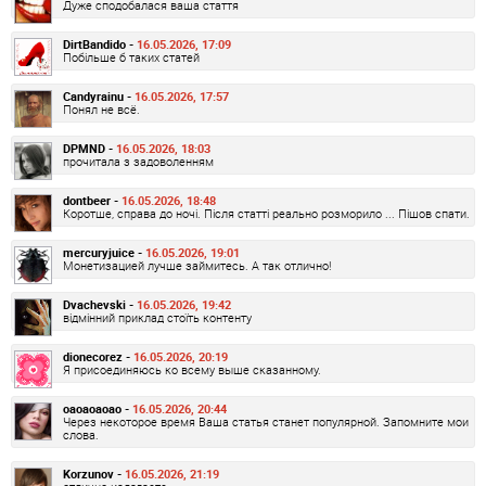
Дуже сподобалася ваша стаття
DirtBandido -
16.05.2026, 17:09
Побільше б таких статей
Candyrainu -
16.05.2026, 17:57
Понял не всё.
DPMND -
16.05.2026, 18:03
прочитала з задоволенням
dontbeer -
16.05.2026, 18:48
Коротше, справа до ночі. Після статті реально розморило ... Пішов спати.
mercuryjuice -
16.05.2026, 19:01
Монетизацией лучше займитесь. А так отлично!
Dvachevski -
16.05.2026, 19:42
відмінний приклад стоїть контенту
dionecorez -
16.05.2026, 20:19
Я присоединяюсь ко всему выше сказанному.
oaoaoaoao -
16.05.2026, 20:44
Через некоторое время Ваша статья станет популярной. Запомните мои
слова.
Korzunov -
16.05.2026, 21:19