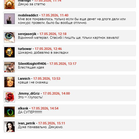
mariogif -
17.05.2026, 11:14
Дякую за статтю
mobileaddict -
17.05.2026, 11:40
Мне все понравилось, только если бы еще денег на длоге дали или
конкурс провели, было бы вообще отлично.
serejaserjik -
17.05.2026, 12:18
Відмінний матеріал. Спасибі і пишіть ще, тільки картнок замало!
turbowar -
17.05.2026, 12:46
Шикарно, добавляю в закладки
SilentKnight49406 -
17.05.2026, 13:17
Блестящая идея
Lannich -
17.05.2026, 13:53
краще і не скажеш
Jimmy_diGriz -
17.05.2026, 14:00
Это — глупость!
alksnk -
17.05.2026, 14:54
ДА СУПЕР!!!!!!!!!!!!
ivan_petrik -
17.05.2026, 15:11
Дуже пізнавально. Дякуємо.