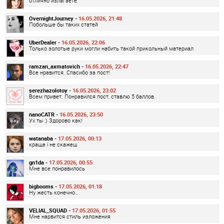
отлично излагаете
OvernightJourney -
16.05.2026, 21:48
Побольше бы таких статей
UberDealer -
16.05.2026, 22:06
Только золотые руки могли набить такой прикольный материал
ramzan_axmatovich -
16.05.2026, 22:47
Все нравится. Спасибо за пост!
serezhazolotoy -
16.05.2026, 23:02
Всем привет. Понравился пост, ставлю 5 баллов.
nanoCATR -
16.05.2026, 23:50
Ух ты :) Здорово как!
watanaba -
17.05.2026, 00:13
краще і не скажеш
gn1da -
17.05.2026, 00:55
Мне все понравилось
bigbooms -
17.05.2026, 01:18
Ну жесть конечно…
VELIAL_SQUAD -
17.05.2026, 01:55
Мне нарвится стиль изложения