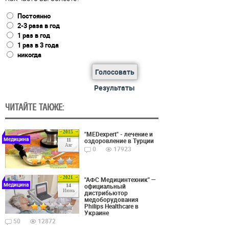
Постоянно
2-3 раза в год
1 раз в год
1 раз в 3 года
никогда
Голосовать
Результаты
ЧИТАЙТЕ ТАКЖЕ:
2015
"MEDexpert" - лечение и
Медицина
оздоровление в Турции
11
Авг
0
17923
2021
"АФС Медицинтехник" —
Медицина
официальный
14
Июнь
дистрибьютор
медоборудования
Philips Healthcare в
Украине
50
12872