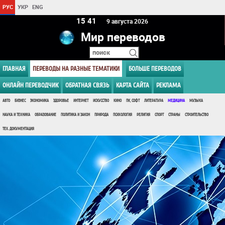
РУС
УКР
ENG
15:41
9 августа 2026
Мир переводов
ГЛАВНАЯ
ПЕРЕВОДЫ НА РАЗНЫЕ ТЕМАТИКИ
БОЛЬШЕ ПЕРЕВОДОВ
ОНЛАЙН ПЕРЕВОДЧИК
ОБРАТНАЯ СВЯЗЬ
КАРТА САЙТА
РЕКЛАМА
АВТО
БИЗНЕС
ЭКОНОМИКА
ЗДОРОВЬЕ
ИНТЕРНЕТ
ИСКУССТВО
КИНО
ПК, СОФТ
ЛИТЕРАТУРА
МЕДИЦИНА
МУЗЫКА
НАУКА И ТЕХНИКА
ОБРАЗОВАНИЕ
ПОЛИТИКА И ЗАКОН
ПРИРОДА
ПСИХОЛОГИЯ
РЕЛИГИЯ
СПОРТ
СТРАНЫ
СТРОИТЕЛЬСТВО
ТЕХ. ДОКУМЕНТАЦИЯ