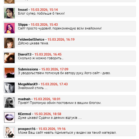
fessel -
15.03.2026, 15:14
Блог супер, побільше б таких!
Slippa -
15.03.2026, 15:43
Сайт просто чудовий, порекомендую всім знайомим!
FeldwebelShetce -
15.03.2026, 16:19
Дійсно цікава тема.
Diavol13 -
15.03.2026, 16:45
Сколько ж можно говорить…
Submissions -
15.03.2026, 17:09
З уводольствіем потиснув би автору руку, його сайт - диво.
MegaManX9 -
15.03.2026, 17:43
Знайомий стиль ...
madnah -
15.03.2026, 18:01
Привіт! Пропоную обмін постовими з вашим блогом.
KEermol -
15.03.2026, 18:58
Дуже цікаво! Судячи з деяких відгуків ....
prospect16 -
15.03.2026, 19:16
Може Ваш сайт навіть підніметься у видачі за такий матеріал.