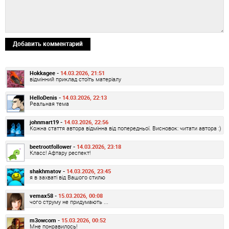
Добавить комментарий
Hokkagee -
14.03.2026, 21:51
відмінний приклад стоїть матеріалу
HelloDenis -
14.03.2026, 22:13
Реальная тема
johnmart19 -
14.03.2026, 22:56
Кожна стаття автора відмінна від попередньої. Висновок: читати автора :)
beetrootfollower -
14.03.2026, 23:18
Класс! Афтару респект!
shakhmatov -
14.03.2026, 23:45
я в захваті від Вашого стилю
vemax58 -
15.03.2026, 00:08
чого струму не придумають ...
m3owcom -
15.03.2026, 00:52
Мне понравилось!