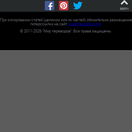
ВВЕРХ
При копировании статей (целиком или их частей) обязательно размещение
гиперссылки на сайт
worldtranslation.org
.
©
2011-2026
"Мир переводов". Все права защищены.