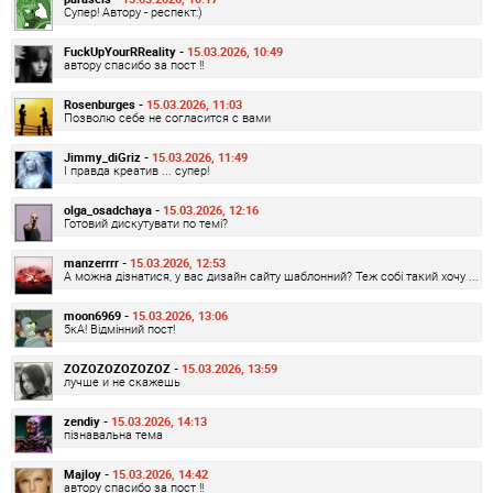
Супер! Автору - респект:)
FuckUpYourRReality -
15.03.2026, 10:49
автору спасибо за пост !!
Rosenburges -
15.03.2026, 11:03
Позволю себе не согласится с вами
Jimmy_diGriz -
15.03.2026, 11:49
І правда креатив ... супер!
olga_osadchaya -
15.03.2026, 12:16
Готовий дискутувати по темі?
manzerrrr -
15.03.2026, 12:53
А можна дізнатися, у вас дизайн сайту шаблонний? Теж собі такий хочу ...
moon6969 -
15.03.2026, 13:06
5кА! Відмінний пост!
ZOZOZOZOZOZOZ -
15.03.2026, 13:59
лучше и не скажешь
zendiy -
15.03.2026, 14:13
пізнавальна тема
Majloy -
15.03.2026, 14:42
автору спасибо за пост !!