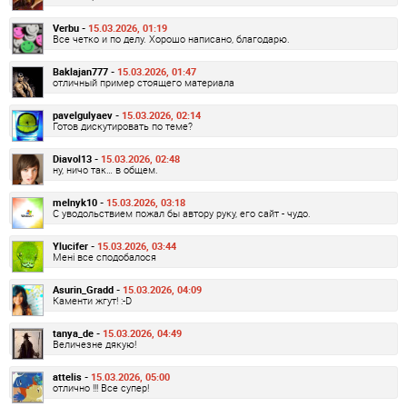
Verbu -
15.03.2026, 01:19
Все четко и по делу. Хорошо написано, благодарю.
Baklajan777 -
15.03.2026, 01:47
отличный пример стоящего материала
pavelgulyaev -
15.03.2026, 02:14
Готов дискутировать по теме?
Diavol13 -
15.03.2026, 02:48
ну, ничо так… в общем.
melnyk10 -
15.03.2026, 03:18
С уводольствием пожал бы автору руку, его сайт - чудо.
Ylucifer -
15.03.2026, 03:44
Мені все сподобалося
Asurin_Gradd -
15.03.2026, 04:09
Каменти жгут! :-D
tanya_de -
15.03.2026, 04:49
Величезне дякую!
attelis -
15.03.2026, 05:00
отлично !!! Все супер!