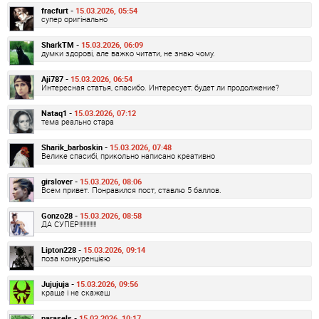
fracfurt -
15.03.2026, 05:54
супер оригінально
SharkTM -
15.03.2026, 06:09
думки здорові, але важко читати, не знаю чому.
Aji787 -
15.03.2026, 06:54
Интересная статья, спасибо. Интересует: будет ли продолжение?
Nataq1 -
15.03.2026, 07:12
тема реально стара
Sharik_barboskin -
15.03.2026, 07:48
Велике спасибі, прикольно написано креативно
girslover -
15.03.2026, 08:06
Всем привет. Понравился пост, ставлю 5 баллов.
Gonzo28 -
15.03.2026, 08:58
ДА СУПЕР!!!!!!!!!!!!
Lipton228 -
15.03.2026, 09:14
поза конкуренцією
Jujujuja -
15.03.2026, 09:56
краще і не скажеш
parasels -
15.03.2026, 10:17