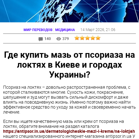
:
14 Март 2026
, 21:06
МИР ПЕРЕВОДОВ
МЕДИЦИНА
140
379
Где купить мазь от псориаза на
локтях в Киеве и городах
Украины?
Псориаз на локтях – довольно распространенная проблема, с
которой сталкиваются многие. Сухость кожи, покраснение,
шелушение и зуд могут вызвать сильный дискомфорт и даже
влиять на повседневную жизнь. Именно поэтому важно найти
эффективное средство по уходу за кожей и своевременно начать
лечение.
Если вы ищете качественную мазь или крем от псориаза на
локтях, обратите внимание на раздел каталога
https://antipsor.in.ua/dermatologicheskie-mazi-i-krema/na-loktjah
нашего специализированного интернет-магазина antipsor.in.ua У