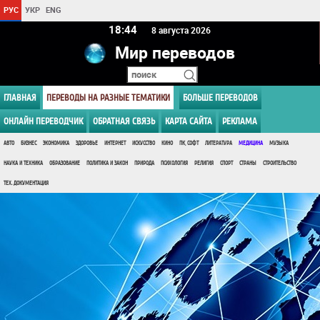
РУС
УКР
ENG
18 44
8 августа 2026
Мир переводов
ГЛАВНАЯ
ПЕРЕВОДЫ НА РАЗНЫЕ ТЕМАТИКИ
БОЛЬШЕ ПЕРЕВОДОВ
ОНЛАЙН ПЕРЕВОДЧИК
ОБРАТНАЯ СВЯЗЬ
КАРТА САЙТА
РЕКЛАМА
АВТО
БИЗНЕС
ЭКОНОМИКА
ЗДОРОВЬЕ
ИНТЕРНЕТ
ИСКУССТВО
КИНО
ПК, СОФТ
ЛИТЕРАТУРА
МЕДИЦИНА
МУЗЫКА
НАУКА И ТЕХНИКА
ОБРАЗОВАНИЕ
ПОЛИТИКА И ЗАКОН
ПРИРОДА
ПСИХОЛОГИЯ
РЕЛИГИЯ
СПОРТ
СТРАНЫ
СТРОИТЕЛЬСТВО
ТЕХ. ДОКУМЕНТАЦИЯ