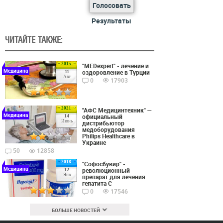
Голосовать
Результаты
ЧИТАЙТЕ ТАКЖЕ:
2015
"MEDexpert" - лечение и
Медицина
оздоровление в Турции
11
Авг
0
17903
2021
"АФС Медицинтехник" —
Медицина
официальный
14
Июнь
дистрибьютор
медоборудования
Philips Healthcare в
Украине
50
12858
2018
"Софосбувир" -
Медицина
революционный
12
Янв
препарат для лечения
гепатита С
0
17546
БОЛЬШЕ НОВОСТЕЙ