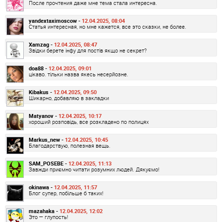
После прочтения даже мне тема стала интересна.
yandextaximoscow -
12.04.2025, 08:04
Статья интересная, но мне кажется, все это сказки, не более.
Xamzag -
12.04.2025, 08:47
Звідки берете інфу для постів якщо не секрет?
doa88 -
12.04.2025, 09:01
цікаво. тільки назва якесь несерйозне.
Kibakus -
12.04.2025, 09:50
Шикарно, добавляю в закладки
Matyanov -
12.04.2025, 10:17
хороший розповідь, все розкладено по полицях
Markus_new -
12.04.2025, 10:45
Благодарствую, полезная вещь.
SAM_POSEBE -
12.04.2025, 11:13
Завжди приємно читати розумних людей. Дякуємо!
okinawa -
12.04.2025, 11:57
Блог супер, побільше б таких!
mazahaka -
12.04.2025, 12:02
Это — глупость!