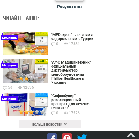
Результаты
ЧИТАЙТЕ ТАКЖЕ:
2015
"MEDexpert" - лечение и
Медицина
оздоровление в Турции
11
Авг
0
17884
2021
"АФС Медицинтехник" —
Медицина
официальный
14
Июнь
дистрибьютор
медоборудования
Philips Healthcare в
Украине
50
12836
2018
"Софосбувир" -
Медицина
революционный
12
Янв
препарат для лечения
гепатита С
0
17526
БОЛЬШЕ НОВОСТЕЙ