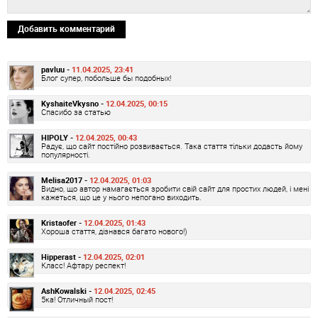
Добавить комментарий
pavluu -
11.04.2025, 23:41
Блог супер, побольше бы подобных!
KyshaiteVkysno -
12.04.2025, 00:15
Спасибо за статью
HIPOLY -
12.04.2025, 00:43
Радує, що сайт постійно розвивається. Така стаття тільки додасть йому
популярності.
Melisa2017 -
12.04.2025, 01:03
Видно, що автор намагається зробити свій сайт для простих людей, і мені
кажеться, що це у нього непогано виходить.
Kristaofer -
12.04.2025, 01:43
Хороша стаття, дізнався багато нового!)
Hipperast -
12.04.2025, 02:01
Класс! Афтару респект!
AshKowalski -
12.04.2025, 02:45
5ка! Отличный пост!