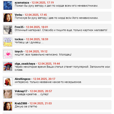
azamataza -
12.04.2025, 17:19
Пожал бы руку автору, и дал по морде всем его ненавистникам.
Verbu -
12.04.2025, 17:45
Потиснув би руку автору, і дав по морді всім його ненависникам.
Free35 -
12.04.2025, 18:01
Отличный материал. Спасибо и пишите еще, только картнок маловато!
tockss -
12.04.2025, 18:59
Читаєш це і думаєш ...
tinych -
12.04.2025, 19:12
ништяг, все правильно написано. Молодец!
olga_osadchaya -
12.04.2025, 19:44
Через некоторое время Ваша статья станет популярной. Запомните мои
слова.
AlexKingxxx -
12.04.2025, 20:17
интересно. только название какое-то несерьезное.
Voknap17 -
12.04.2025, 20:57
І правда креатив ... супер!
KrabZ888 -
12.04.2025, 21:03
Дякую за статтю