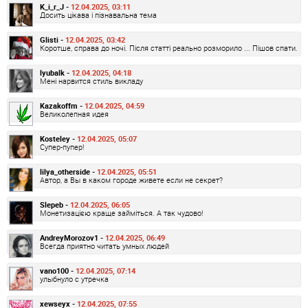
K_i_r_J -
12.04.2025, 03:11
Досить цікава і пізнавальна тема
Glisti -
12.04.2025, 03:42
Коротше, справа до ночі. Після статті реально розморило ... Пішов спати.
lyubalk -
12.04.2025, 04:18
Мені нарвится стиль викладу
Kazakoffm -
12.04.2025, 04:59
Великолепная идея
Kosteley -
12.04.2025, 05:07
Супер-пупер!
lilya_otherside -
12.04.2025, 05:51
Автор, а Вы в каком городе живете если не секрет?
Slepeb -
12.04.2025, 06:05
Монетизацією краще займіться. А так чудово!
AndreyMorozov1 -
12.04.2025, 06:49
Всегда приятно читать умных людей
vano100 -
12.04.2025, 07:14
улыбнуло с утречка
xewseyx -
12.04.2025, 07:55