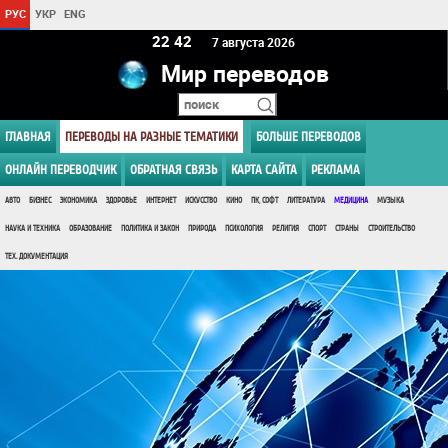
РУС
УКР
ENG
22:42
7 августа 2026
Мир переводов
ГЛАВНАЯ
ПЕРЕВОДЫ НА РАЗНЫЕ ТЕМАТИКИ
БОЛЬШЕ ПЕРЕВОДОВ
ОНЛАЙН ПЕРЕВОДЧИК
ОБРАТНАЯ СВЯЗЬ
КАРТА САЙТА
РЕКЛАМА
АВТО
БИЗНЕС
ЭКОНОМИКА
ЗДОРОВЬЕ
ИНТЕРНЕТ
ИСКУССТВО
КИНО
ПК, СОФТ
ЛИТЕРАТУРА
МЕДИЦИНА
МУЗЫКА
НАУКА И ТЕХНИКА
ОБРАЗОВАНИЕ
ПОЛИТИКА И ЗАКОН
ПРИРОДА
ПСИХОЛОГИЯ
РЕЛИГИЯ
СПОРТ
СТРАНЫ
СТРОИТЕЛЬСТВО
ТЕХ. ДОКУМЕНТАЦИЯ