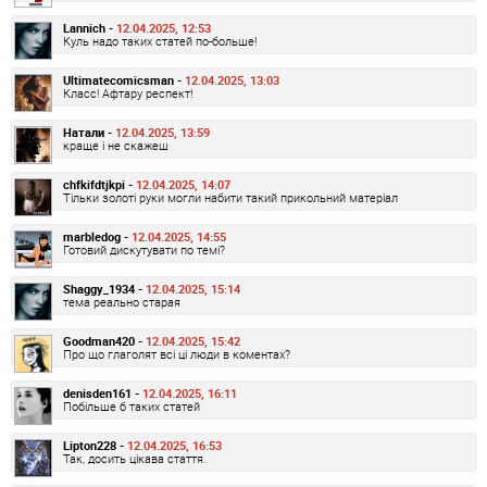
Lannich -
12.04.2025, 12:53
Куль надо таких статей по-больше!
Ultimatecomicsman -
12.04.2025, 13:03
Класс! Афтару респект!
Натали -
12.04.2025, 13:59
краще і не скажеш
chfkifdtjkpi -
12.04.2025, 14:07
Тільки золоті руки могли набити такий прикольний матеріал
marbledog -
12.04.2025, 14:55
Готовий дискутувати по темі?
Shaggy_1934 -
12.04.2025, 15:14
тема реально старая
Goodman420 -
12.04.2025, 15:42
Про що глаголят всі ці люди в коментах?
denisden161 -
12.04.2025, 16:11
Побільше б таких статей
Lipton228 -
12.04.2025, 16:53
Так, досить цікава стаття.