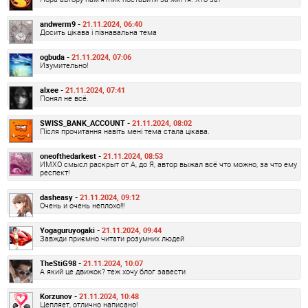
andwerm9 -
21.11.2024, 06:40
Досить цікава і пізнавальна тема
ogbuda -
21.11.2024, 07:06
Изумительно!
alxee -
21.11.2024, 07:41
Понял не всё.
SWISS_BANK_ACCOUNT -
21.11.2024, 08:02
Після прочитання навіть мені тема стала цікава.
oneofthedarkest -
21.11.2024, 08:53
ИМХО смысл раскрыт от А, до Я, автор выжал всё что можно, за что ему
респект!
dasheasy -
21.11.2024, 09:12
Очень и очень неплохо!!!
Yogaguruyogaki -
21.11.2024, 09:44
Завжди приємно читати розумних людей
TheStiG98 -
21.11.2024, 10:07
А який це движок? теж хочу блог завести
Korzunov -
21.11.2024, 10:48
Цепляет, отлично написано!