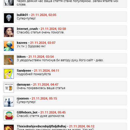
Через деякий час Ваша стаття стане популярною. Запам'ятайте мої
слова.
bullik01 -
21.11.2024, 02:05
Супер-пупер!
Internet_crush -
21.11.2024, 02:58
Спасибо, статья очень помогла.
kazees -
21.11.2024, 03:07
Ух ти :) Здорово як!
bbken -
21.11.2024, 03:54
З уводольствіем потиснув би автору руку, його сайт - диво.
Sandyeee -
21.11.2024, 04:11
подробней пожалуйста
damayan -
21.11.2024, 04:47
Очень понравилась ваша статья
rjoomen -
21.11.2024, 05:15
Супер-пупер!
GBReborn_bot -
21.11.2024, 05:45
Спасибі, стаття дуже допомогла.
Thixixdnxhjsvdncndnjdjfbdjdhdhxj -
21.11.2024, 06:12
Пора автору пам'ятник поставити за життя. Хто за?