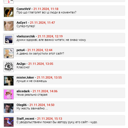
ComeVeV -
21.11.2024, 11:18
Про що глаголят всі ці люди в коментах?
AsEye1 -
21.11.2024, 11:47
Супер-пупер!
vbelozorchik -
21.11.2024, 12:19
думки здорові, але важко читати, не знаю чому.
petu4 -
21.11.2024, 12:44
А давно ли запустили этот сайт?
An2go -
21.11.2024, 13:05
Классно!
misterJoker -
21.11.2024, 13:55
лучше и не скажешь
alicedark -
21.11.2024, 14:06
тема реально старая
Oleg06 -
21.11.2024, 14:50
Ну жесть звичайно ...
Staff_recent -
21.11.2024, 15:13
С уводольствием пожал бы автору руку, его сайт - чудо.