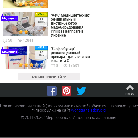
2021
"АФС Медицинтехник" —
Медицина
официальный
14
Июнь
дистрибьютор
медоборудования
Philips Healthcare в
Украине
50
12841
2018
"Софосбувир" -
Медицина
революционный
12
Янв
препарат для лечения
гепатита С
0
17531
БОЛЬШЕ НОВОСТЕЙ
ВВЕРХ
При копировании статей (целиком или их частей) обязательно размещение
гиперссылки на сайт
worldtranslation.org
.
©
2011-2026
"Мир переводов". Все права защищены.