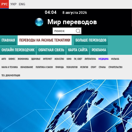
РУС
УКР
ENG
04 04
8 августа 2026
Мир переводов
ГЛАВНАЯ
ПЕРЕВОДЫ НА РАЗНЫЕ ТЕМАТИКИ
БОЛЬШЕ ПЕРЕВОДОВ
ОНЛАЙН ПЕРЕВОДЧИК
ОБРАТНАЯ СВЯЗЬ
КАРТА САЙТА
РЕКЛАМА
АВТО
БИЗНЕС
ЭКОНОМИКА
ЗДОРОВЬЕ
ИНТЕРНЕТ
ИСКУССТВО
КИНО
ПК, СОФТ
ЛИТЕРАТУРА
МЕДИЦИНА
МУЗЫКА
НАУКА И ТЕХНИКА
ОБРАЗОВАНИЕ
ПОЛИТИКА И ЗАКОН
ПРИРОДА
ПСИХОЛОГИЯ
РЕЛИГИЯ
СПОРТ
СТРАНЫ
СТРОИТЕЛЬСТВО
ТЕХ. ДОКУМЕНТАЦИЯ