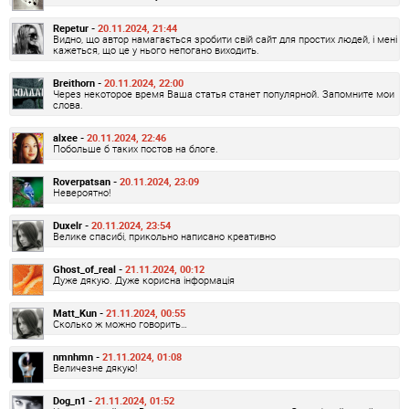
Repetur -
20.11.2024, 21:44
Видно, що автор намагається зробити свій сайт для простих людей, і мені
кажеться, що це у нього непогано виходить.
Breithorn -
20.11.2024, 22:00
Через некоторое время Ваша статья станет популярной. Запомните мои
слова.
alxee -
20.11.2024, 22:46
Побольше б таких постов на блоге.
Roverpatsan -
20.11.2024, 23:09
Невероятно!
Duxelr -
20.11.2024, 23:54
Велике спасибі, прикольно написано креативно
Ghost_of_real -
21.11.2024, 00:12
Дуже дякую. Дуже корисна інформація
Matt_Kun -
21.11.2024, 00:55
Сколько ж можно говорить…
nmnhmn -
21.11.2024, 01:08
Величезне дякую!
Dog_n1 -
21.11.2024, 01:52