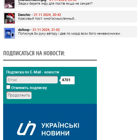
Звідки берете інфу для постів якщо не секрет?
Danchic -
21.11.2024, 20:42
Красивый пост, многосмысленный…
dslloop -
21.11.2024, 21:02
Потиснув би руку автору, і дав по морді всім його ненависникам.
ПОДПИСАТЬСЯ НА НОВОСТИ:
Подписка по E-Mail - новости
4701
Отменить подписку