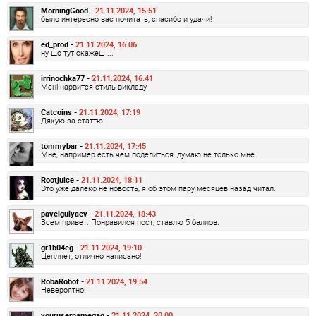
MorningGood -
21.11.2024, 15:51
было интересно вас почитать, спасибо и удачи!
ed_prod -
21.11.2024, 16:06
ну що тут скажеш ...
irrinochka77 -
21.11.2024, 16:41
Мені нарвится стиль викладу
Catcoins -
21.11.2024, 17:19
Дякую за статтю
tommybar -
21.11.2024, 17:45
Мне, например есть чем поделиться, думаю не только мне.
Rootjuice -
21.11.2024, 18:11
Это уже далеко не новость, я об этом пару месяцев назад читал.
pavelgulyaev -
21.11.2024, 18:43
Всем привет. Понравился пост, ставлю 5 баллов.
gr1b04eg -
21.11.2024, 19:10
Цепляет, отлично написано!
RobaRobot -
21.11.2024, 19:54
Невероятно!
yourusernamegag -
21.11.2024, 20:00