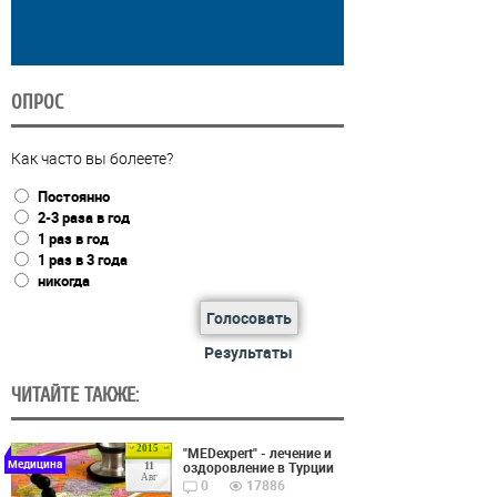
ОПРОС
Как часто вы болеете?
Постоянно
2-3 раза в год
1 раз в год
1 раз в 3 года
никогда
Голосовать
Результаты
ЧИТАЙТЕ ТАКЖЕ:
2015
"MEDexpert" - лечение и
Медицина
оздоровление в Турции
11
Авг
0
17886