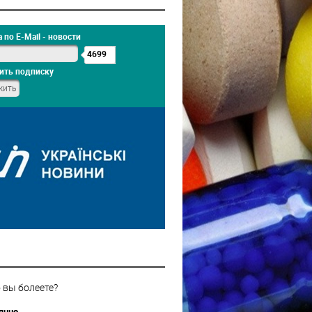
 по E-Mail - новости
4699
ить подписку
 вы болеете?
янно