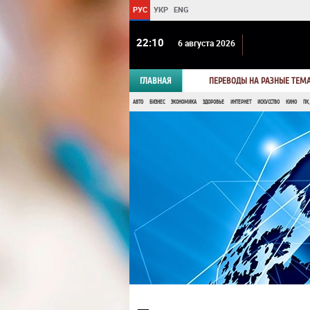
РУС
УКР
ENG
22 10
6 августа 2026
ГЛАВНАЯ
ПЕРЕВОДЫ НА РАЗНЫЕ ТЕМ
АВТО
БИЗНЕС
ЭКОНОМИКА
ЗДОРОВЬЕ
ИНТЕРНЕТ
ИСКУССТВО
КИНО
ПК,