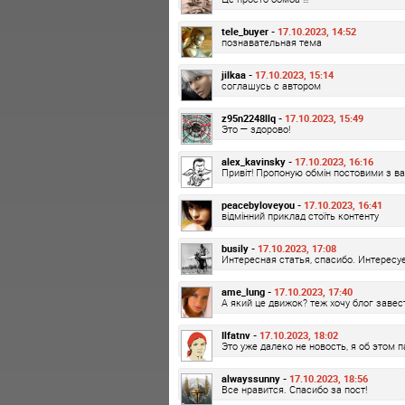
tele_buyer -
17.10.2023, 14:52
познавательная тема
jilkaa -
17.10.2023, 15:14
соглашусь с автором
z95n2248llq -
17.10.2023, 15:49
Это — здорово!
alex_kavinsky -
17.10.2023, 16:16
Привіт! Пропоную обмін постовими з в
peacebyloveyou -
17.10.2023, 16:41
відмінний приклад стоїть контенту
busily -
17.10.2023, 17:08
Интересная статья, спасибо. Интересуе
ame_lung -
17.10.2023, 17:40
А який це движок? теж хочу блог завес
Ilfatnv -
17.10.2023, 18:02
Это уже далеко не новость, я об этом 
alwayssunny -
17.10.2023, 18:56
Все нравится. Спасибо за пост!