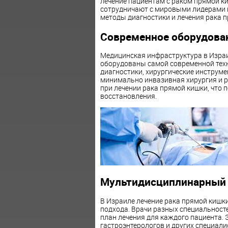
лечение пациентам с раком прямой к
сотрудничают с мировыми лидерами в
методы диагностики и лечения рака 
Современное оборудован
Медицинская инфраструктура в Израи
оборудованы самой современной техн
диагностики, хирургические инструме
минимально инвазивная хирургия и 
при лечении рака прямой кишки, что 
восстановления.
Мультидисциплинарный 
В Израиле лечение рака прямой кишк
подхода. Врачи разных специальност
план лечения для каждого пациента. Э
гастроэнтерологов и других специали