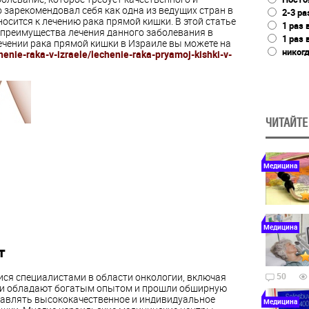
 зарекомендовал себя как одна из ведущих стран в
2-3 ра
носится к лечению рака прямой кишки. В этой статье
1 раз 
преимущества лечения данного заболевания в
1 раз 
лечении рака прямой кишки в Израиле вы можете на
никог
chenie-raka-v-izraele/lechenie-raka-pryamoj-kishki-v-
ЧИТАЙТЕ
Медицина
Медицина
т
ся специалистами в области онкологии, включая
50
Они обладают богатым опытом и прошли обширную
ставлять высококачественное и индивидуальное
Медицина