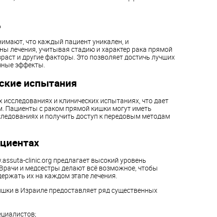
д
имают, что каждый пациент уникален, и
ы лечения, учитывая стадию и характер рака прямой
зраст и другие факторы. Это позволяет достичь лучших
чные эффекты.
ские испытания
 исследованиях и клинических испытаниях, что дает
м. Пациенты с раком прямой кишки могут иметь
следованиях и получить доступ к передовым методам
ациентах
ssuta-clinic.org предлагает высокий уровень
 Врачи и медсестры делают всё возможное, чтобы
ержать их на каждом этапе лечения.
кишки в Израиле предоставляет ряд существенных
циалистов;