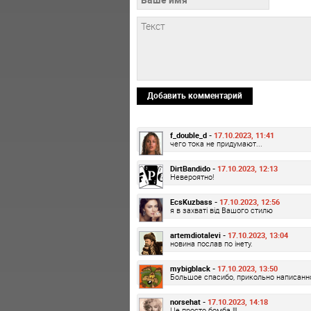
Добавить комментарий
f_double_d -
17.10.2023, 11:41
чего тока не придумают...
DirtBandido -
17.10.2023, 12:13
Невероятно!
EcsKuzbass -
17.10.2023, 12:56
я в захваті від Вашого стилю
artemdiotalevi -
17.10.2023, 13:04
новина послав по інету.
mybigblack -
17.10.2023, 13:50
Большое спасибо, прикольно написанн
norsehat -
17.10.2023, 14:18
Це просто бомба !!!