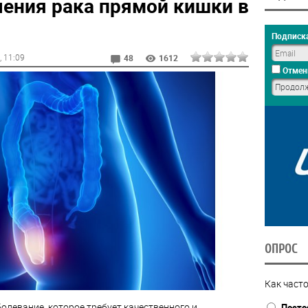
ения рака прямой кишки в
Подписка
, 11:09
48
1612
Отмен
ОПРОС
Как часто
болевание, которое требует качественного и
Посто