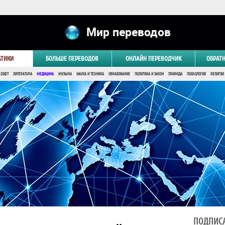
Мир переводов
АТИКИ
БОЛЬШЕ ПЕРЕВОДОВ
ОНЛАЙН ПЕРЕВОДЧИК
ОБРАТ
 СОФТ
ЛИТЕРАТУРА
МЕДИЦИНА
МУЗЫКА
НАУКА И ТЕХНИКА
ОБРАЗОВАНИЕ
ПОЛИТИКА И ЗАКОН
ПРИРОДА
ПСИХОЛОГИЯ
РЕЛИГИЯ
ПОДПИСА