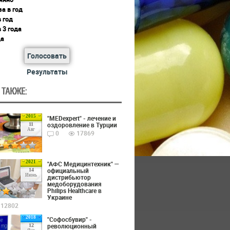
за в год
в год
в 3 года
да
Голосовать
Результаты
 ТАКЖЕ:
2015
"MEDexpert" - лечение и
оздоровление в Турции
11
Авг
0
17869
2021
"АФС Медицинтехник" —
официальный
14
Июнь
дистрибьютор
медоборудования
Philips Healthcare в
Украине
12802
2018
"Софосбувир" -
революционный
12