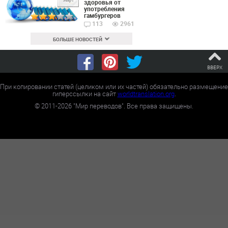
Март
здоровья от
употребления
гамбургеров
113
2961
БОЛЬШЕ НОВОСТЕЙ
ВВЕРХ
При копировании статей (целиком или их частей) обязательно размещение
гиперссылки на сайт
worldtranslation.org
.
©
2011-2026
"Мир переводов". Все права защищены.