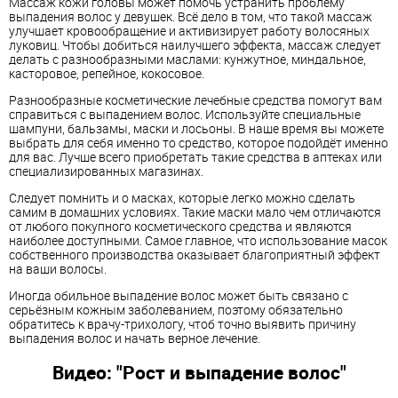
Массаж кожи головы может помочь устранить проблему
выпадения волос у девушек. Всё дело в том, что такой массаж
улучшает кровообращение и активизирует работу волосяных
луковиц. Чтобы добиться наилучшего эффекта, массаж следует
делать с разнообразными маслами: кунжутное, миндальное,
касторовое, репейное, кокосовое.
Разнообразные косметические лечебные средства помогут вам
справиться с выпадением волос. Используйте специальные
шампуни, бальзамы, маски и лосьоны. В наше время вы можете
выбрать для себя именно то средство, которое подойдёт именно
для вас. Лучше всего приобретать такие средства в аптеках или
специализированных магазинах.
Следует помнить и о масках, которые легко можно сделать
самим в домашних условиях. Такие маски мало чем отличаются
от любого покупного косметического средства и являются
наиболее доступными. Самое главное, что использование масок
собственного производства оказывает благоприятный эффект
на ваши волосы.
Иногда обильное выпадение волос может быть связано с
серьёзным кожным заболеванием, поэтому обязательно
обратитесь к врачу-трихологу, чтоб точно выявить причину
выпадения волос и начать верное лечение.
Видео: "Рост и выпадение волос"