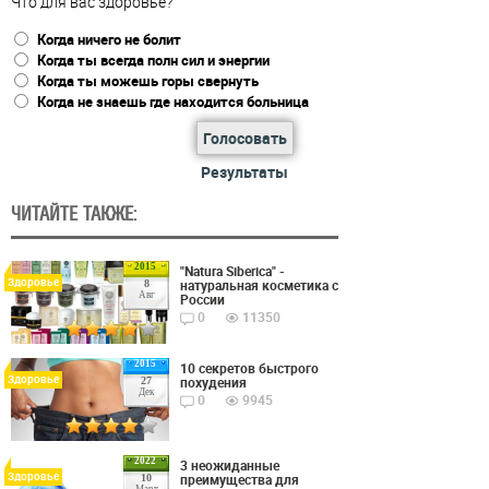
Что для вас здоровье?
Когда ничего не болит
Когда ты всегда полн сил и энергии
Когда ты можешь горы свернуть
Когда не знаешь где находится больница
Голосовать
Результаты
ЧИТАЙТЕ ТАКЖЕ:
2015
"Natura Siberica" -
Здоровье
натуральная косметика с
8
Авг
России
0
11350
2015
10 секретов быстрого
Здоровье
похудения
27
Дек
0
9945
2022
3 неожиданные
Здоровье
преимущества для
10