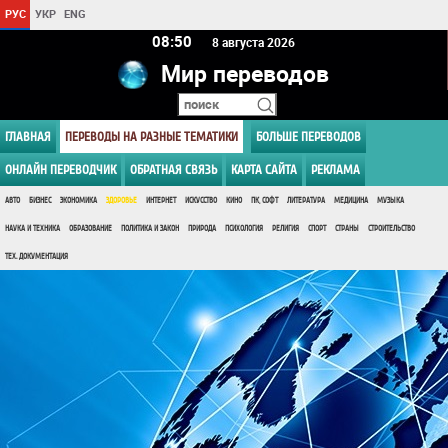
РУС
УКР
ENG
08:50
8 августа 2026
Мир переводов
ГЛАВНАЯ
ПЕРЕВОДЫ НА РАЗНЫЕ ТЕМАТИКИ
БОЛЬШЕ ПЕРЕВОДОВ
ОНЛАЙН ПЕРЕВОДЧИК
ОБРАТНАЯ СВЯЗЬ
КАРТА САЙТА
РЕКЛАМА
АВТО
БИЗНЕС
ЭКОНОМИКА
ЗДОРОВЬЕ
ИНТЕРНЕТ
ИСКУССТВО
КИНО
ПК, СОФТ
ЛИТЕРАТУРА
МЕДИЦИНА
МУЗЫКА
НАУКА И ТЕХНИКА
ОБРАЗОВАНИЕ
ПОЛИТИКА И ЗАКОН
ПРИРОДА
ПСИХОЛОГИЯ
РЕЛИГИЯ
СПОРТ
СТРАНЫ
СТРОИТЕЛЬСТВО
ТЕХ. ДОКУМЕНТАЦИЯ