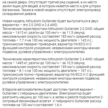
на самой двери. Отсутствует третий ряд сидений, а их место
занял ящик для вещей, в котором имеется место и для шторки
багажника. Также в новой модели отсутствует электропривод
складывания дивана.
Новая модель Mitsubishi Outlander будет выпускаться в двух
вариантах – это 2.0 2WD и 2.4 4WD.
Технические характеристики Mitsubishi Outlander 2.0 2WD: общая
масса – 1415 кг; разгон до 100 км/ч – за 11,5 секунд;
максимальная скорость составляет 185 км/ч; средний расход
топлива – 7,7 л на 100 км; мощность двигателя – 145 л.с.;
трансмиссия передне–приводная; вариатор INVECS III С
функцией контроля ускорения; независимая многорычажная
подвеска; рулевое управление с электроусилителем.
Технические характеристики Mitsubishi Outlander 2.4 4WD: общая
масса – 1495 кг; разгон до 100 км/ч – за 10,5 секунд;
максимальная скорость составляет 195 км/ч; средний расход
топлива – 8,1 л на 100 км; мощность двигателя – 167 л.с.;
трансмиссия полно–приводная; вариатор INVECS III С функцией
контроля ускорения; независимая многорычажная подвеска;
рулевое управление с электроусилителем.
В Европе автолюбителям будет доступен третий вариант -
Outlander с гибридным двигателем. Электромотор будет
разгонять машину до 100 км/ч, а затем к работе подключится 2-
литровый бензиновый агрегат. У гибридного Outlander расход
топлива на 100 км/ч составляет 1,6 л.