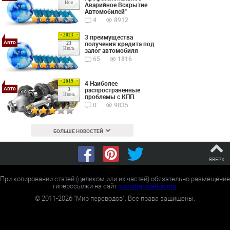
Ноя
Аварийное Вскрытие
Автомобилей"
4
8912
2023
3 преимущества
Авто
получения кредита под
23
Июль
залог автомобиля
65
1816
2019
4 Наиболее
Авто
распространенные
3
Июнь
проблемы с КПП
0
9835
БОЛЬШЕ НОВОСТЕЙ
ВВЕРХ
При копировании статей (целиком или их частей) обязательно размещение
гиперссылки на сайт
worldtranslation.org
.
©
2011-2026
"Мир переводов". Все права защищены.