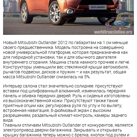
Новый
Mitsubishi Outlander 2012
по габаритам на 1 см меньше
своего предшественника. Модель построена на совершенно
новой универсальной платформе, которая предназначена как
для гибридной установки, так и для обычного двигателя
внутреннего сгорания. Машина стала намного прочнее и легче.
Конструкторы уменьшили вес стеклянной крыши автомобиля,
рычагов подвески, дисков и пружин – и как результат, общая
масса Mitsubishi Outlander снизилась на 5%.
Интерьер салона стал значительно солиднее: присутствуют
вставки под шлифованный алюминий, изменилась передняя
панель и обивка передних дверей. Руль и сиденья изготовлены
из высококачественной кожи. Присутствуют также такие
приятные опции как: регулировка руля по углу и по вылету;
встроенная навигация; 6-дюймовый экран с высоким
разрешением; раздельный климат-контроль; камеры заднего
вида.
Главным отличаем Mitsubishi Outlander от конкурентов, является
электропривод дверки багажника. Закрывать и открывать
крышку багажника теперь можно с брелка, кнопок под рулем и