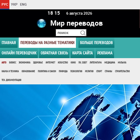
РУС
УКР
ENG
18:15
6 августа 2026
Мир переводов
ГЛАВНАЯ
ПЕРЕВОДЫ НА РАЗНЫЕ ТЕМАТИКИ
БОЛЬШЕ ПЕРЕВОДОВ
ОНЛАЙН ПЕРЕВОДЧИК
ОБРАТНАЯ СВЯЗЬ
КАРТА САЙТА
РЕКЛАМА
АВТО
БИЗНЕС
ЭКОНОМИКА
ЗДОРОВЬЕ
ИНТЕРНЕТ
ИСКУССТВО
КИНО
ПК, СОФТ
ЛИТЕРАТУРА
МЕДИЦИНА
МУЗЫКА
НАУКА И ТЕХНИКА
ОБРАЗОВАНИЕ
ПОЛИТИКА И ЗАКОН
ПРИРОДА
ПСИХОЛОГИЯ
РЕЛИГИЯ
СПОРТ
СТРАНЫ
СТРОИТЕЛЬСТВО
ТЕХ. ДОКУМЕНТАЦИЯ