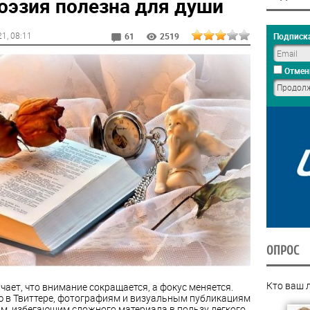
оэзия полезна для души
21
, 08:11
Подписка
61
2519
Отмен
ОПРОС
Кто ваш 
чает, что внимание сокращается, а фокус меняется.
 в Твиттере, фотографиям и визуальным публикациям
там, избегающим сложного материала в пользу легкого