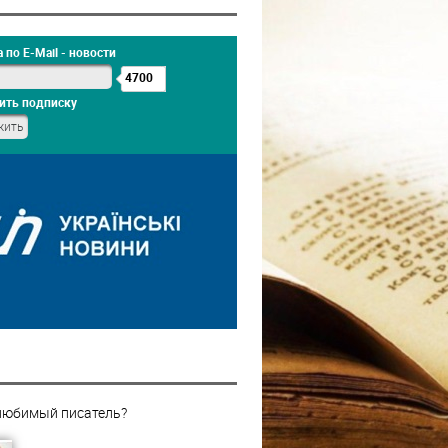
 по E-Mail - новости
4700
ить подписку
любимый писатель?