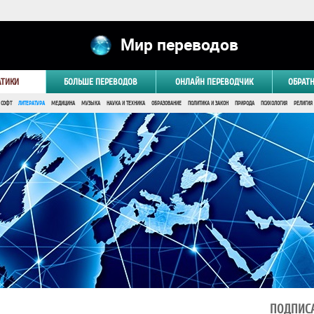
Мир переводов
АТИКИ
БОЛЬШЕ ПЕРЕВОДОВ
ОНЛАЙН ПЕРЕВОДЧИК
ОБРАТ
 СОФТ
ЛИТЕРАТУРА
МЕДИЦИНА
МУЗЫКА
НАУКА И ТЕХНИКА
ОБРАЗОВАНИЕ
ПОЛИТИКА И ЗАКОН
ПРИРОДА
ПСИХОЛОГИЯ
РЕЛИГИЯ
ПОДПИСА