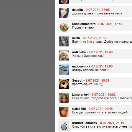
dsuslin -
8.07.2021, 17:05
Досить цікава і пізнавальна тема
RussianBasterd -
8.07.2021, 17:47
Поразительно!
iwchi -
8.07.2021, 18:17
Все чітко і по справі. Добре написано, 
milkbaka -
8.07.2021, 18:40
Ух ты :) Здорово как!
naoboom -
8.07.2021, 19:00
автору спасибі за пост !!
Secsot -
8.07.2021, 19:51
просто афигенно !!!!))
izmerenie4 -
8.07.2021, 20:02
Всім привіт. Сподобався пост, ставлю 5 
tuda1408 -
8.07.2021, 20:45
Всегда приятно читать умных людей
Kurmet_ismailov -
8.07.2021, 21:19
Спасибо за статью оказалась очень по