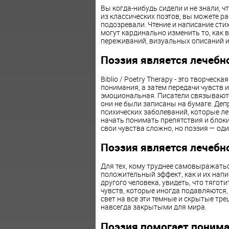
Вы когда-нибудь сидели и не знали, 
из классических поэтов, вы можете р
подозревали. Чтение и написание сти
могут кардинально изменить то, как 
переживаний, визуальных описаний и
Поэзия является лечебн
Biblio / Poetry Therapy - это творчес
понимания, а затем передачи чувств 
эмоциональная. Писатели связываются
они не были записаны на бумаге. Деп
психических заболеваний, которые л
начать понимать препятствия и блоки
свои чувства сложно, но поэзия — од
Поэзия является лечебн
Для тех, кому труднее самовыражатьс
положительный эффект, как и их напи
другого человека, увидеть, что тяготи
чувств, которые иногда подавляются, 
свет на все эти темные и скрытые тре
навсегда закрытыми для мира.
Поэзия помогает понима