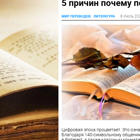
5 причин почему п
:
8 Июль 20
МИР ПЕРЕВОДОВ
ЛИТЕРАТУРА
Цифровая эпоха процветает. Это озна
Благодаря 140-символьному общению
в Pinterest, а также классным комна