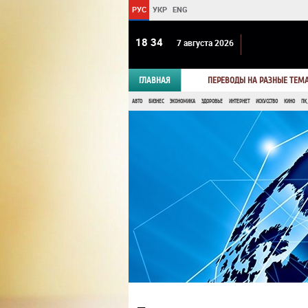
РУС
УКР
ENG
18:34
7 августа 2026
ГЛАВНАЯ
ПЕРЕВОДЫ НА РАЗНЫЕ ТЕМ
АВТО
БИЗНЕС
ЭКОНОМИКА
ЗДОРОВЬЕ
ИНТЕРНЕТ
ИСКУССТВО
КИНО
ПК,