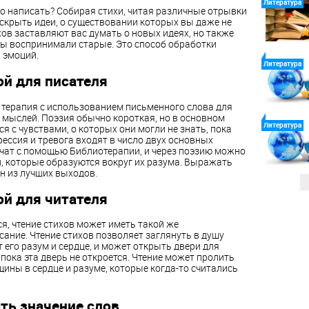
Литература
что написать? Собирая стихи, читая различные отрывки
аскрыть идеи, о существовании которых вы даже не
хов заставляют вас думать о новых идеях, но также
вы воспринимали старые. Это способ обработки
 эмоций.
Литература
ой для писателя
кая терапия с использованием письменного слова для
и мыслей. Поэзия обычно короткая, но в основном
Литература
 с чувствами, о которых они могли не знать, пока
рессия и тревога входят в число двух основных
ечат с помощью Библиотерапии, и через поэзию можно
, которые образуются вокруг их разума. Выражать
ин из лучших выходов.
ой для читателя
я, чтение стихов может иметь такой же
сание. Чтение стихов позволяет заглянуть в душу
т его разум и сердце, и может открыть двери для
пока эта дверь не откроется. Чтение может пролить
щины в сердце и разуме, которые когда-то считались
ть значение слов