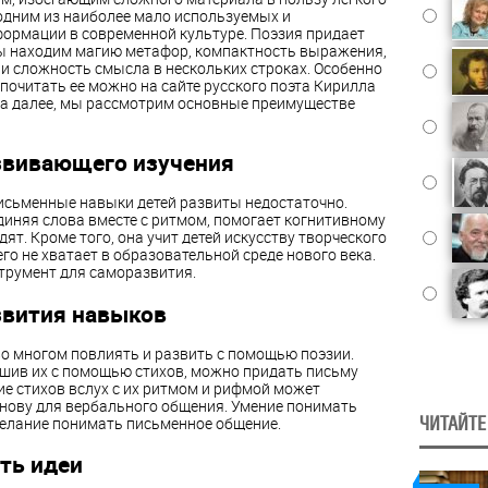
а одним из наиболее мало используемых и
ормации в современной культуре. Поэзия придает
 мы находим магию метафор, компактность выражения,
ли сложность смысла в нескольких строках. Особенно
, почитать ее можно на сайте русского поэта Кирилла
у а далее, мы рассмотрим основные преимуществе
звивающего изучения
письменные навыки детей развиты недостаточно.
единяя слова вместе с ритмом, помогает когнитивному
дят. Кроме того, она учит детей искусству творческого
о не хватает в образовательной среде нового века.
струмент для саморазвития.
звития навыков
во многом повлиять и развить с помощью поэзии.
ушив их с помощью стихов, можно придать письму
е стихов вслух с их ритмом и рифмой может
снову для вербального общения. Умение понимать
 желание понимать письменное общение.
ЧИТАЙТЕ
ть идеи