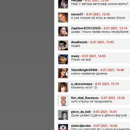
t4erpak -
8.07.2021, 12:09
Help! У автора автограф можно взять?
nezox57 -
8.07.2021, 12:50
я уже писала об этом в своем блоге
ZapUser4276132525 -
8.07.2021, 13:14
цікаво. тільки назва якесь несерйозне.
AisaKenzhi -
8.07.2021, 13:43
мудро
maxij -
8.07.2021, 14:03
Понял не всё.
SilentKnight49406 -
8.07.2021, 14:40
смени название домена
a_skorostnaya -
8.07.2021, 15:19
Каменты жгут! :-D
Rot_ebal_Russiyou -
8.07.2021, 15:56
чого струму не придумають ...
piece_da_boll -
8.07.2021, 16:01
Дуже цікаво! Судячи з деяких відгуків ...
staticdjacobs -
8.07.2021, 16:42
Про що глаголят всі ці люди в комента