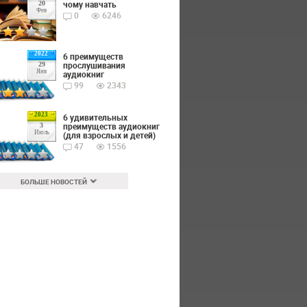
чому навчать
20
Фев
0
6246
2022
6 преимуществ
прослушивания
29
Янв
аудиокниг
99
2343
2023
6 удивительных
преимуществ аудиокниг
3
Июль
(для взрослых и детей)
47
1556
БОЛЬШЕ НОВОСТЕЙ