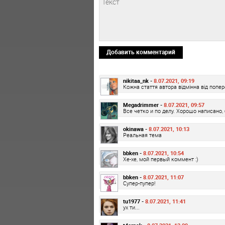
Добавить комментарий
nikitaa_nk -
8.07.2021, 09:19
Кожна стаття автора відмінна від попере
Megadrimmer -
8.07.2021, 09:57
Все четко и по делу. Хорошо написано,
okinawa -
8.07.2021, 10:13
Реальная тема
bbken -
8.07.2021, 10:54
Хе-хе, мой первый коммент :)
bbken -
8.07.2021, 11:07
Супер-пупер!
tu1977 -
8.07.2021, 11:41
ух ти...