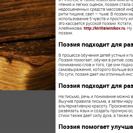
чтения и легких оценок, поэзия стал
недооцененных средств массовой инф
ритм тишине, свет — тьме. В поэзии
использование 5 чувств и простоту и
это кассается русской поэзии. Кстати
Алейникова:
http://kirillaleinikov.ru
. Н
поэзии.
Поэзия подходит для ра
В процессе обучения детей устные и 
Поэзия помогает, обучая в ритме, со
пониманию слов и того, где они подхо
самовыражения, которого больше всег
По сути, поэзия дает им отличный ин
Поэзия подходит для ра
На письмо, речь и понимание можно 
Выучив правила письма, а затем нар
альтернативную красоту. Произнесени
развязать язык и создать прочную о
стихи также дает силу духа, а также
Поэзия помогает улучша