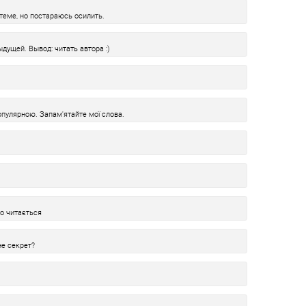
теме, но постараюсь осилить.
дущей. Вывод: читать автора :)
пулярною. Запам'ятайте мої слова.
ко читається
не секрет?