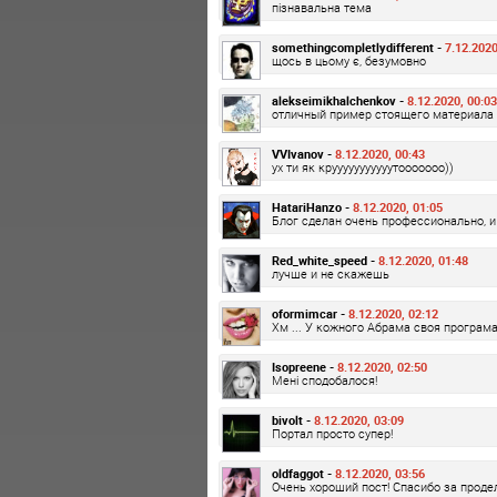
пізнавальна тема
somethingcompletlydifferent -
7.12.2020
щось в цьому є, безумовно
alekseimikhalchenkov -
8.12.2020, 00:03
отличный пример стоящего материала
VVIvanov -
8.12.2020, 00:43
ух ти як крууууууууууутооооооо))
HatariHanzo -
8.12.2020, 01:05
Блог сделан очень профессионально, и
Red_white_speed -
8.12.2020, 01:48
лучше и не скажешь
oformimcar -
8.12.2020, 02:12
Хм ... У кожного Абрама своя програма
Isopreene -
8.12.2020, 02:50
Мені сподобалося!
bivolt -
8.12.2020, 03:09
Портал просто супер!
oldfaggot -
8.12.2020, 03:56
Очень хороший пост! Спасибо за проде