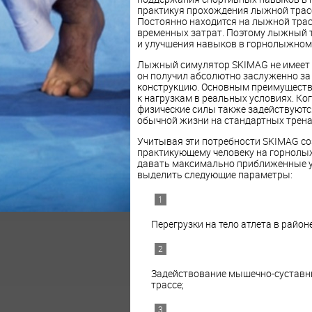
практикуя прохождения лыжной трас
Постоянно находится на лыжной трас
временных затрат. Поэтому лыжный 
и улучшения навыков в горнолыжном 
Лыжный симулятор SKIMAG не имеет 
он получил абсолютно заслуженно за
конструкцию. Основным преимущест
к нагрузкам в реальных условиях. Ког
физические силы также задействуютс
обычной жизни на стандартных трена
Учитывая эти потребности SKIMAG соз
практикующему человеку на горнолыж
давать максимально приближенные у
выделить следующие параметры:
Перегрузки на тело атлета в район
Задействование мышечно-суставны
трассе;