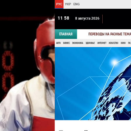
РУС
УКР
ENG
11:58
8 августа 2026
ГЛАВНАЯ
ПЕРЕВОДЫ НА РАЗНЫЕ ТЕМ
АВТО
БИЗНЕС
ЭКОНОМИКА
ЗДОРОВЬЕ
ИНТЕРНЕТ
ИСКУССТВО
КИНО
ПК,