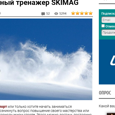
ный тренажер SKIMAG
4
Подписка
52
5294
Отмен
ОПРОС
Какой ва
порт
или только хотите начать заниматься
зникнуть вопрос повышение своего мастерства или
горнолыжном спорте. Этого можно достичь постоянно