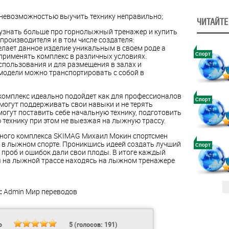
 невозможностью выучить технику неправильно;
ЧИТАЙТЕ
узнать больше про горнолыжный тренажер и купить
производителя и в том числе создателя:
елает данное изделие уникальным в своем роде а
Спорт
рименять комплекс в различных условиях.
пользования и для размещения в залах и
модели можно транспортировать с собой в
омплекс идеально подойдет как для профессионалов
Спорт
могут поддерживать свои навыки и не терять
смогут поставить себе начальную технику, подготовить
 технику при этом не выезжая на лыжную трассу.
ного комплекса SKIMAG Михаил Мокин спортсмен
в лыжном спорте. Проникшись идеей создать лучший
Спорт
проб и ошибок дали свои плоды. В итоге каждый
 на лыжной трассе находясь на лыжном тренажере
:
Admin
Мир переводов
Ь
5
(голосов:
191
)