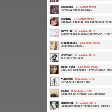
z1z1z1x1 -
8.12.2020, 04:04
Читаешь это и думаешь...
stodeny -
8.12.2020, 04:55
хороший рассказ, все разложено по п
tanya_de -
8.12.2020, 05:14
Монетизацією краще займіться. А так 
zigazaga066 -
8.12.2020, 05:45
Знакомый стиль...
JhonGalt -
8.12.2020, 06:15
вне конкуренции
Daun_Suka -
8.12.2020, 06:55
Громкий заголовок и статья норм - мо
yungcatx -
8.12.2020, 07:01
Актуальна і свіжа інфа
sp3cc -
8.12.2020, 07:49
Спасибо за интересный материал!
dgbotclub -
8.12.2020, 08:18
Хорошая статья, узнал много нового!)