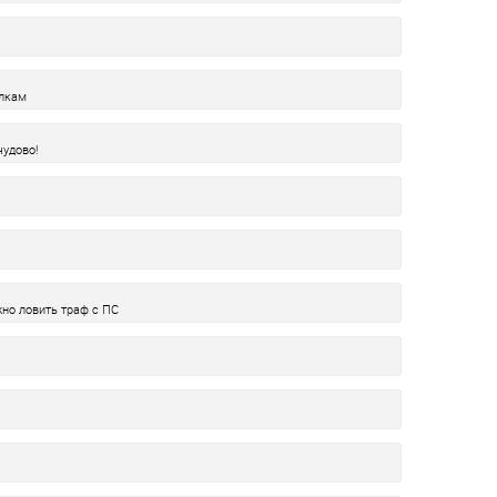
олкам
чудово!
жно ловить траф с ПС