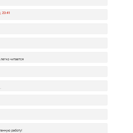
, 23:41
 легко читается
.
ланную работу!