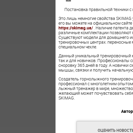
Постановка правильной техники с
Это лишь немногие свойства SKIMAG 
его вы можете на официальном сайте 
https://skimag.ua/
. Наличие патента д
различные комплектации позволяют п
Существуют модели для домашнего ис
тренировочных центрах. переносные 
специальном чехле.
Данный уникальный тренировочный к
так и для новичков. Профессионалы с
сноровку 365 дней в году. А новички 
мышцы, связки и получить начальную
Создатель горнолыжного тренировоч
профессионал с многолетним опытом 
лыжный тренажер в мире, множество 
желающий может почувствовать себя
SKIMAG.
Автор
ОЦЕНИТЬ НОВОСТ