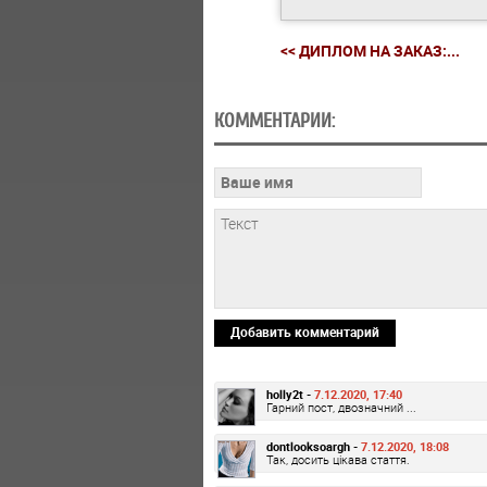
<< ДИПЛОМ НА ЗАКАЗ:...
КОММЕНТАРИИ:
Добавить комментарий
holly2t -
7.12.2020, 17:40
Гарний пост, двозначний ...
dontlooksoargh -
7.12.2020, 18:08
Так, досить цікава стаття.