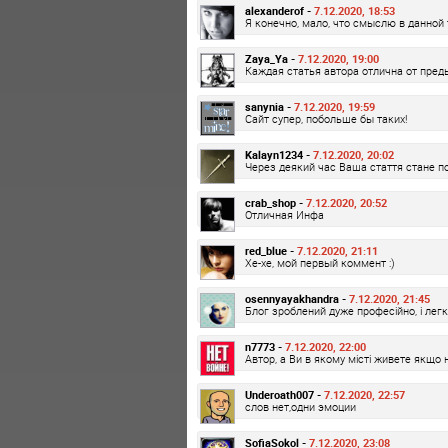
alexanderof -
7.12.2020, 18:53
Я конечно, мало, что смыслю в данной 
Zaya_Ya -
7.12.2020, 19:00
Каждая статья автора отлична от преды
sanynia -
7.12.2020, 19:59
Сайт супер, побольше бы таких!
Kalayn1234 -
7.12.2020, 20:02
Через деякий час Ваша стаття стане по
crab_shop -
7.12.2020, 20:52
Отличная Инфа
red_blue -
7.12.2020, 21:11
Хе-хе, мой первый коммент :)
osennyayakhandra -
7.12.2020, 21:45
Блог зроблений дуже професійно, і лег
n7773 -
7.12.2020, 22:00
Автор, а Ви в якому місті живете якщо 
Underoath007 -
7.12.2020, 22:57
слов нет,одни эмоции
SofiaSokol -
7.12.2020, 23:08