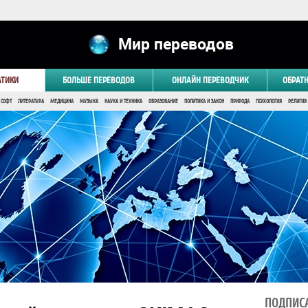
Мир переводов
АТИКИ
БОЛЬШЕ ПЕРЕВОДОВ
ОНЛАЙН ПЕРЕВОДЧИК
ОБРАТ
 СОФТ
ЛИТЕРАТУРА
МЕДИЦИНА
МУЗЫКА
НАУКА И ТЕХНИКА
ОБРАЗОВАНИЕ
ПОЛИТИКА И ЗАКОН
ПРИРОДА
ПСИХОЛОГИЯ
РЕЛИГИЯ
ПОДПИСА