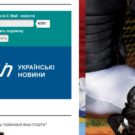
 по E-Mail - новости
4701
ить подписку
ш любимый вид спорта?