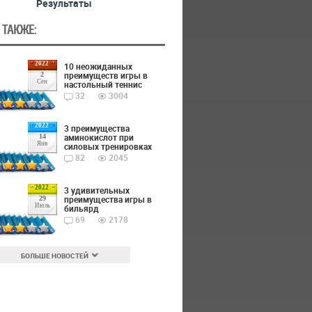
Результаты
 ТАКЖЕ:
2022
10 неожиданных
преимуществ игры в
2
Сен
настольный теннис
32
3004
2022
3 преимущества
аминокислот при
14
Янв
силовых тренировках
82
2045
2022
3 удивительных
преимущества игры в
29
Июль
бильярд
69
2178
БОЛЬШЕ НОВОСТЕЙ