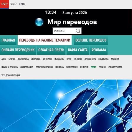
РУС
УКР
ENG
13 34
8 августа 2026
Мир переводов
ГЛАВНАЯ
ПЕРЕВОДЫ НА РАЗНЫЕ ТЕМАТИКИ
БОЛЬШЕ ПЕРЕВОДОВ
ОНЛАЙН ПЕРЕВОДЧИК
ОБРАТНАЯ СВЯЗЬ
КАРТА САЙТА
РЕКЛАМА
АВТО
БИЗНЕС
ЭКОНОМИКА
ЗДОРОВЬЕ
ИНТЕРНЕТ
ИСКУССТВО
КИНО
ПК, СОФТ
ЛИТЕРАТУРА
МЕДИЦИНА
МУЗЫКА
НАУКА И ТЕХНИКА
ОБРАЗОВАНИЕ
ПОЛИТИКА И ЗАКОН
ПРИРОДА
ПСИХОЛОГИЯ
РЕЛИГИЯ
СПОРТ
СТРАНЫ
СТРОИТЕЛЬСТВО
ТЕХ. ДОКУМЕНТАЦИЯ