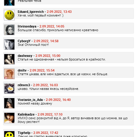
Реальная тема
Eduard_Igorevich -
2.09.2022, 13:43
Хе-хе, мой первый коммент :)
litvinsedaya -
2.09.2022, 14:05
Большое спасибо, прикольно написанно креативно
CyborgY -
2.09.2022, 14:58
5ка! Отличный пост!
dasheasy -
2.09.2022, 15:00
Статья не однозначная - нельзя бросаться в крайности.
dmltv -
2.09.2022, 15:54
Стаття цікава, але мені здається, все це казки, не більше.
n0nvm3 -
2.09.2022, 16:03
цікаво. тільки назва якесь несерйозне.
Vostanie_is_Ada -
2.09.2022, 16:40
поміняй назву домену
Kalinkadze -
2.09.2022, 17:10
ИМХО сенс розкритий від А, до Я, автор вичавив все що можна, за що
йому респект!
Tigrhelp -
2.09.2022, 17:42
Дякую за статтю виявилася дуже корисною.