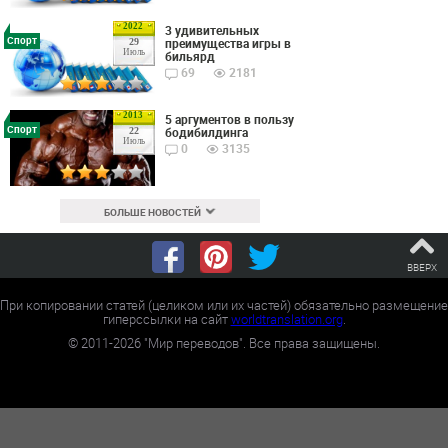
2022
3 удивительных
Спорт
преимущества игры в
29
Июль
бильярд
69
2181
2013
5 аргументов в пользу
Спорт
бодибилдинга
22
Июль
0
3135
БОЛЬШЕ НОВОСТЕЙ
ВВЕРХ
При копировании статей (целиком или их частей) обязательно размещение
гиперссылки на сайт
worldtranslation.org
.
©
2011-2026
"Мир переводов". Все права защищены.