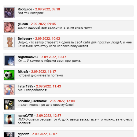
Rootjuice -
2.09.2022, 09:18
Вот так история!
glucon -
2.09.2022, 09:45
думки здорові, але важко читати, не знаю чому.
Belivesry -
2.09.2022, 10:02
Видно, что автор старается сделать свой сайт для простых людей, и мне
кажеться, что это у него неплохо получается.
Nightman252 -
2.09.2022, 10:47
Хм ... У кожного Абрама своя програма.
filkraft -
2.09.2022, 11:17
Готовий дискутувати по темі?
Fater1985 -
2.09.2022, 11:43
Мені сподобалося!
noname_username -
2.09.2022, 12:08
я вже писала про це в своєму блозі
nanoCATR -
2.09.2022, 12:57
ИМХО смысл раскрыт от А, до Я, автор выжал всё что можно, за что ему
респект!
drjohnz -
2.09.2022, 13:07