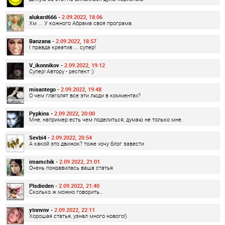
alukard666 -
2.09.2022, 18:06
Хм ... У кожного Абрама своя програма.
Banzana -
2.09.2022, 18:57
І правда креатив ... супер!
V_ikonnikov -
2.09.2022, 19:12
Супер! Автору - респект :)
misantego -
2.09.2022, 19:48
О чем глаголят все эти люди в комментах?
Pypkins -
2.09.2022, 20:00
Мне, например есть чем поделиться, думаю не только мне.
Sevbi4 -
2.09.2022, 20:54
А какой это движок? тоже хочу блог завести
imamchik -
2.09.2022, 21:01
Очень понравилась ваша статья
Plsdieden -
2.09.2022, 21:40
Сколько ж можно говорить…
ytnnvnv -
2.09.2022, 22:11
Хорошая статья, узнал много нового!)