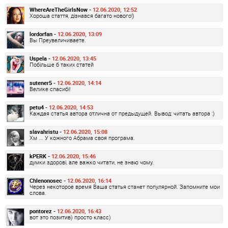
WhereAreTheGirlsNow -
12.06.2020, 12:52
Хороша стаття, дізнався багато нового!)
lordorfan -
12.06.2020, 13:09
Вы Преувеличиваете.
Uspela -
12.06.2020, 13:45
Побільше б таких статей
sutener5 -
12.06.2020, 14:14
Велике спасибі!
petu4 -
12.06.2020, 14:53
Каждая статья автора отлична от предыдущей. Вывод: читать автора :)
slavahristu -
12.06.2020, 15:08
Хм ... У кожного Абрама своя програма.
kPERK -
12.06.2020, 15:46
думки здорові, але важко читати, не знаю чому.
Chlenonosec -
12.06.2020, 16:14
Через некоторое время Ваша статья станет популярной. Запомните мои
слова.
pontorez -
12.06.2020, 16:43
вот это позитив) просто класс)