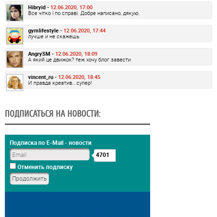
Hibryid -
12.06.2020, 17:00
Все чітко і по справі. Добре написано, дякую.
gymlifestyle -
12.06.2020, 17:44
лучше и не скажешь
AngrySM -
12.06.2020, 18:09
А який це движок? теж хочу блог завести
vincent_ru -
12.06.2020, 18:45
И правда креатив...супер!
ПОДПИСАТЬСЯ НА НОВОСТИ:
Подписка по E-Mail - новости
4701
Отменить подписку