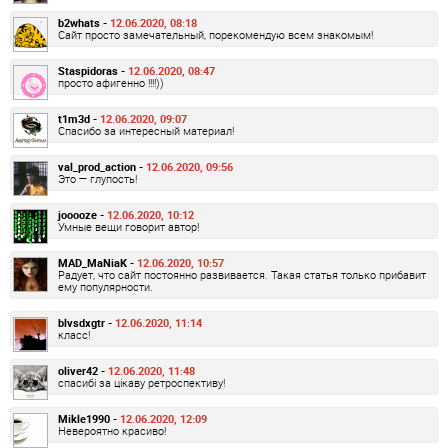
b2whats -
12.06.2020, 08:18
Сайт просто замечательный, порекомендую всем знакомым!
Staspidoras -
12.06.2020, 08:47
просто афигенно !!!!))
t1m3d -
12.06.2020, 09:07
Спасибо за интересный материал!
val_prod_action -
12.06.2020, 09:56
Это — глупость!
jooooze -
12.06.2020, 10:12
Умные вещи говорит автор!
MAD_MaNiaK -
12.06.2020, 10:57
Радует, что сайт постоянно развивается. Такая статья только прибавит
ему популярности.
blvsdxgtr -
12.06.2020, 11:14
класс!
oliver42 -
12.06.2020, 11:48
спасибі за цікаву ретроспективу!
Mikle1990 -
12.06.2020, 12:09
Невероятно красиво!