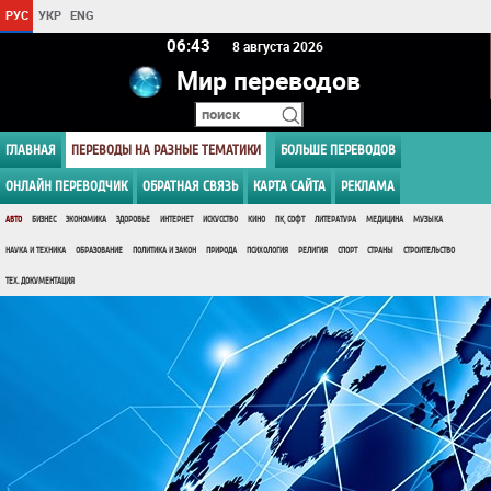
РУС
УКР
ENG
06 43
8 августа 2026
Мир переводов
ГЛАВНАЯ
ПЕРЕВОДЫ НА РАЗНЫЕ ТЕМАТИКИ
БОЛЬШЕ ПЕРЕВОДОВ
ОНЛАЙН ПЕРЕВОДЧИК
ОБРАТНАЯ СВЯЗЬ
КАРТА САЙТА
РЕКЛАМА
АВТО
БИЗНЕС
ЭКОНОМИКА
ЗДОРОВЬЕ
ИНТЕРНЕТ
ИСКУССТВО
КИНО
ПК, СОФТ
ЛИТЕРАТУРА
МЕДИЦИНА
МУЗЫКА
НАУКА И ТЕХНИКА
ОБРАЗОВАНИЕ
ПОЛИТИКА И ЗАКОН
ПРИРОДА
ПСИХОЛОГИЯ
РЕЛИГИЯ
СПОРТ
СТРАНЫ
СТРОИТЕЛЬСТВО
ТЕХ. ДОКУМЕНТАЦИЯ