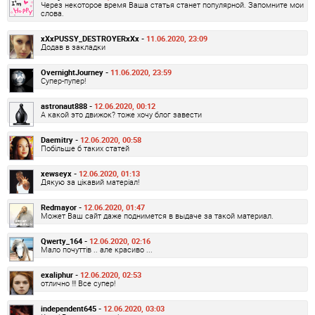
Через некоторое время Ваша статья станет популярной. Запомните мои
слова.
xXxPUSSY_DESTROYERxXx -
11.06.2020, 23:09
Додав в закладки
OvernightJourney -
11.06.2020, 23:59
Супер-пупер!
astronaut888 -
12.06.2020, 00:12
А какой это движок? тоже хочу блог завести
Daemitry -
12.06.2020, 00:58
Побільше б таких статей
xewseyx -
12.06.2020, 01:13
Дякую за цікавий матеріал!
Redmayor -
12.06.2020, 01:47
Может Ваш сайт даже поднимется в выдаче за такой материал.
Qwerty_164 -
12.06.2020, 02:16
Мало почуттів .. але красиво ...
exaliphur -
12.06.2020, 02:53
отлично !!! Все супер!
independent645 -
12.06.2020, 03:03