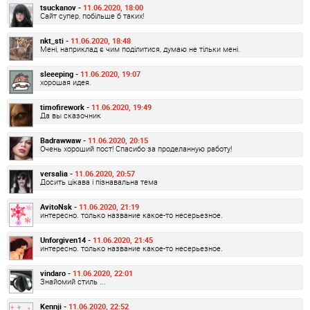
tsuckanov -
11.06.2020, 18:00
Сайт супер, побільше б таких!
nkt_sti -
11.06.2020, 18:48
Мені, наприклад є чим поділитися, думаю не тільки мені.
sleeeping -
11.06.2020, 19:07
хорошая идея.
timofirework -
11.06.2020, 19:49
Да вы сказочник
Badrawwaw -
11.06.2020, 20:15
Очень хороший пост! Спасибо за проделанную работу!
versalia -
11.06.2020, 20:57
Досить цікава і пізнавальна тема
AvitoNsk -
11.06.2020, 21:19
интересно. только название какое-то несерьезное.
Unforgiven14 -
11.06.2020, 21:45
интересно. только название какое-то несерьезное.
vindaro -
11.06.2020, 22:01
Знайомий стиль ...
Kennji -
11.06.2020, 22:52