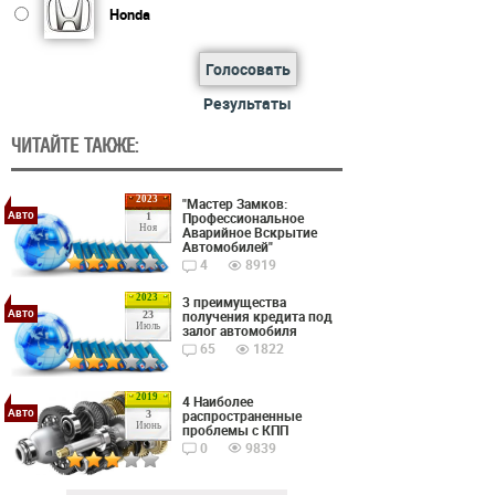
Honda
Голосовать
Результаты
ЧИТАЙТЕ ТАКЖЕ:
2023
"Мастер Замков:
Авто
Профессиональное
1
Ноя
Аварийное Вскрытие
Автомобилей"
4
8919
2023
3 преимущества
Авто
получения кредита под
23
Июль
залог автомобиля
65
1822
2019
4 Наиболее
Авто
распространенные
3
Июнь
проблемы с КПП
0
9839