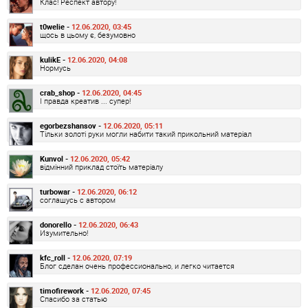
Клас! Респект автору!
t0welie -
12.06.2020, 03:45
щось в цьому є, безумовно
kulikE -
12.06.2020, 04:08
Нормусь
crab_shop -
12.06.2020, 04:45
І правда креатив ... супер!
egorbezshansov -
12.06.2020, 05:11
Тільки золоті руки могли набити такий прикольний матеріал
Kunvol -
12.06.2020, 05:42
відмінний приклад стоїть матеріалу
turbowar -
12.06.2020, 06:12
соглашусь с автором
donorello -
12.06.2020, 06:43
Изумительно!
kfc_roll -
12.06.2020, 07:19
Блог сделан очень профессионально, и легко читается
timofirework -
12.06.2020, 07:45
Спасибо за статью