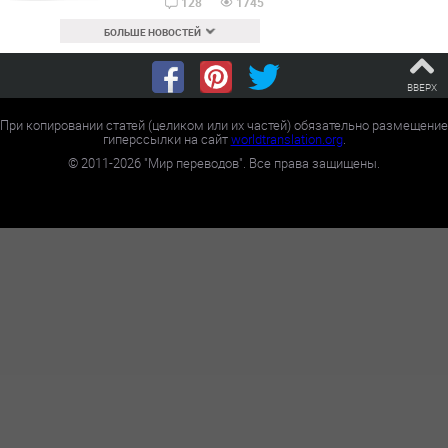
128
1745
БОЛЬШЕ НОВОСТЕЙ
ВВЕРХ
При копировании статей (целиком или их частей) обязательно размещение
гиперссылки на сайт
worldtranslation.org
.
©
2011-2026
"Мир переводов". Все права защищены.