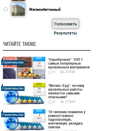
Железобетонный
Голосовать
Результаты
ЧИТАЙТЕ ТАКЖЕ:
2019
"ЕвроКровля": ТОП 7
Строительство
самых популярных
21
Фев
кровельных материалов
0
25458
2019
"Интекс-Буд": почему
Строительство
кровельные работы
29
Авг
являются самыми
опасными?
0
27459
2026
10 типових помилок у
Строительство
ремонті ванної:
4
Янв
гідроізоляція,
вентиляція, укладка
плитки