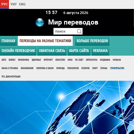
РУС
УКР
ENG
15 57
6 августа 2026
Мир переводов
ГЛАВНАЯ
ПЕРЕВОДЫ НА РАЗНЫЕ ТЕМАТИКИ
БОЛЬШЕ ПЕРЕВОДОВ
ОНЛАЙН ПЕРЕВОДЧИК
ОБРАТНАЯ СВЯЗЬ
КАРТА САЙТА
РЕКЛАМА
АВТО
БИЗНЕС
ЭКОНОМИКА
ЗДОРОВЬЕ
ИНТЕРНЕТ
ИСКУССТВО
КИНО
ПК, СОФТ
ЛИТЕРАТУРА
МЕДИЦИНА
МУЗЫКА
НАУКА И ТЕХНИКА
ОБРАЗОВАНИЕ
ПОЛИТИКА И ЗАКОН
ПРИРОДА
ПСИХОЛОГИЯ
РЕЛИГИЯ
СПОРТ
СТРАНЫ
СТРОИТЕЛЬСТВО
ТЕХ. ДОКУМЕНТАЦИЯ