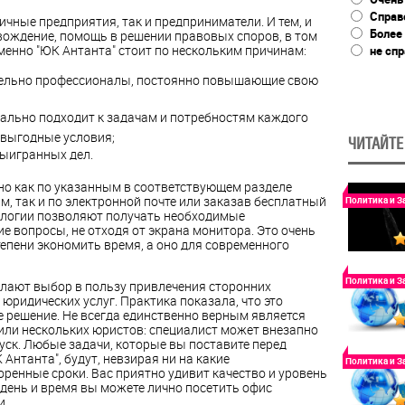
Справ
ичные предприятия, так и предприниматели. И тем, и
Более
вождение, помощь в решении правовых споров, в том
менно "ЮК Антанта" стоит по нескольким причинам:
не сп
тельно профессионалы, постоянно повышающие свою
ально подходит к задачам и потребностям каждого
 выгодные условия;
ЧИТАЙТЕ
выигранных дел.
но как по указанным в соответствующем разделе
нам, так и по электронной почте или заказав бесплатный
Политика и З
ологии позволяют получать необходимые
е вопросы, не отходя от экрана монитора. Это очень
тепени экономить время, а оно для современного
Политика и З
лают выбор в пользу привлечения сторонних
юридических услуг. Практика показала, что это
 решение. Не всегда единственно верным является
или нескольких юристов: специалист может внезапно
тпуск. Любые задачи, которые вы поставите перед
нтанта", будут, невзирая ни на какие
Политика и З
оренные сроки. Вас приятно удивит качество и уровень
день и время вы можете лично посетить офис
и.