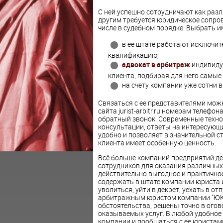
С ней успешно сотрудничают как разл
другим требуется юридическое сопро
числе в судебном порядке. Выбрать и
в ее штате работают исключи
квалификацию;
адвокат в арбитраж
индивиду
клиента, подбирая для него самые
на счету компании уже сотни 
Связаться с ее представителями мож
сайта jurist-arbitr.ru номерам телефо
обратный звонок. Современные техн
консультации, ответы на интересующи
удобно и позволяет в значительной с
клиента имеет особенную ценность.
Всё больше компаний предприятий де
сотрудников для оказания различных 
действительно выгодное и практичное
содержать в штате компании юриста 
уволиться, уйти в декрет, уехать в о
арбитражным юристом компании "ЮК А
обстоятельства, решены точно в огов
оказываемых услуг. В любой удобное 
компании и пообщаться с ее юристам