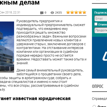
ажным делам
Сен 2018
, 22:31
Подписка
0
2435
Руководитель предприятия и
индивидуальный предприниматель сможет
Отмен
подтвердить, что ежедневно ему
приходится решать множество
разнообразных задач. Важными вопросами
являются привлечение новых клиентов и
удержание старых, заключение договоров с
контрагентами. На отстаивание интересов
компании или организации в судебном
порядке нередко просто не остается
времени. Недоставать может также опыта и
знаний.
Даже самый внимательный руководитель,
заботящийся о процветании своего дела,
особы защиты в арбитражном суде, собрать и
 задача специалистов и именно к ним стоит
рены, что все споры, рассматриваемые в судебном
ОПРОС
ьзу.
анет известная юридическая
Справедл
Очень