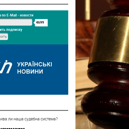
 по E-Mail - новости
4699
ить подписку
ива ли наша судебна система?
 справедливая