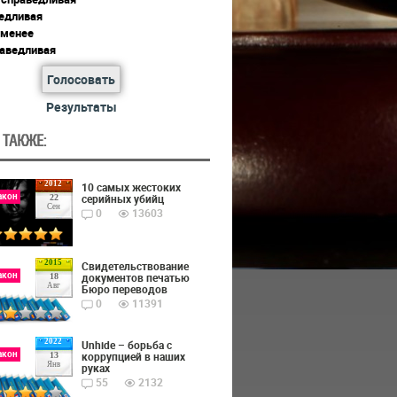
едливая
 менее
раведливая
Голосовать
Результаты
 ТАКЖЕ:
2012
10 самых жестоких
акон
серийных убийц
22
Сен
0
13603
2015
Cвидетельствование
акон
документов печатью
18
Авг
Бюро переводов
0
11391
2022
Unhide – борьба с
акон
коррупцией в наших
13
Янв
руках
55
2132