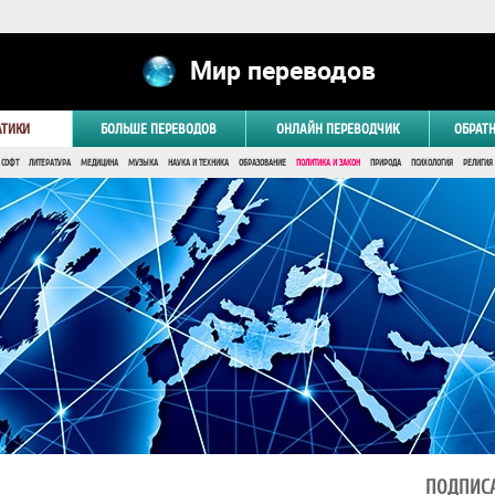
Мир переводов
АТИКИ
БОЛЬШЕ ПЕРЕВОДОВ
ОНЛАЙН ПЕРЕВОДЧИК
ОБРАТ
 СОФТ
ЛИТЕРАТУРА
МЕДИЦИНА
МУЗЫКА
НАУКА И ТЕХНИКА
ОБРАЗОВАНИЕ
ПОЛИТИКА И ЗАКОН
ПРИРОДА
ПСИХОЛОГИЯ
РЕЛИГИЯ
ПОДПИСА