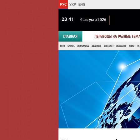
РУС
УКР
ENG
23:41
6 августа 2026
ГЛАВНАЯ
ПЕРЕВОДЫ НА РАЗНЫЕ ТЕМ
АВТО
БИЗНЕС
ЭКОНОМИКА
ЗДОРОВЬЕ
ИНТЕРНЕТ
ИСКУССТВО
КИНО
ПК,