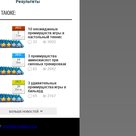
Результаты
 ТАКЖЕ:
2022
10 неожиданных
преимуществ игры в
2
Сен
настольный теннис
32
3002
2022
3 преимущества
аминокислот при
14
Янв
силовых тренировках
82
2042
2022
3 удивительных
преимущества игры в
29
Июль
бильярд
69
2167
БОЛЬШЕ НОВОСТЕЙ
йт
worldtranslation.org
.