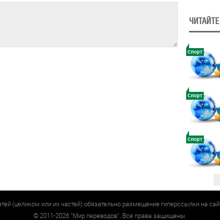
ЧИТАЙТЕ
Спорт
Спорт
Спорт
атей (целиком или их частей) обязательно размещение гиперссылки на са
©
2011-2026
"Мир переводов". Все права защищены.