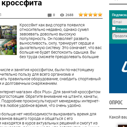
 кроссфита
5
Подписка
0
2688
КроссФит как вид спорта появился
относительно недавно, однако сумел
Отмен
завоевать довольно высокую
популярность. Он позволяет развить
выносливость, силу, тренирует сердце и
дыхательную систему. Это означает, что вас
больше не будет беспокоить одышка. Вы
без труда сможете преодолевать большие
 числе и занятия кроссфитом, были по-настоящему
чительно пользу для всего организма и
ать правильное оборудование, снабдить спортивный
 и долговечным снаряжением.
нтернет-магазин «Box Plus». Для занятий кроссфитом
орогостоящее. Обратите внимание на штанги, канаты,
. Подробнее проконсультируют менеджеры интернет-
ОПРОС
е в любое удобное время, что очень удобно.
 больше нет необходимости выкраивать время для
Какой ва
зинов вашего города и общаться с его
и находятся в курсе актуальных решений и смогут из