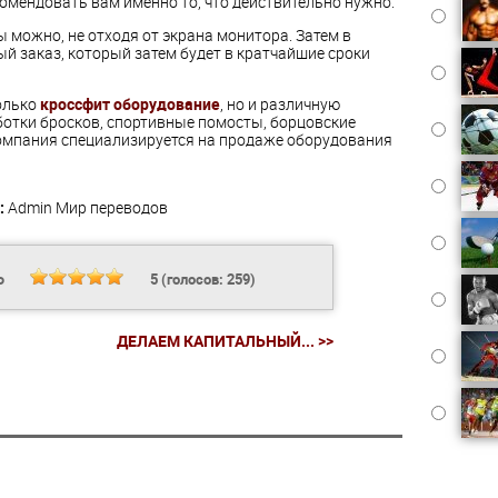
омендовать вам именно то, что действительно нужно.
можно, не отходя от экрана монитора. Затем в
 заказ, который затем будет в кратчайшие сроки
только
кроссфит оборудование
, но и различную
ботки бросков, спортивные помосты, борцовские
Компания специализируется на продаже оборудования
:
Admin
Мир переводов
Ь
5
(голосов:
259
)
ДЕЛАЕМ КАПИТАЛЬНЫЙ... >>