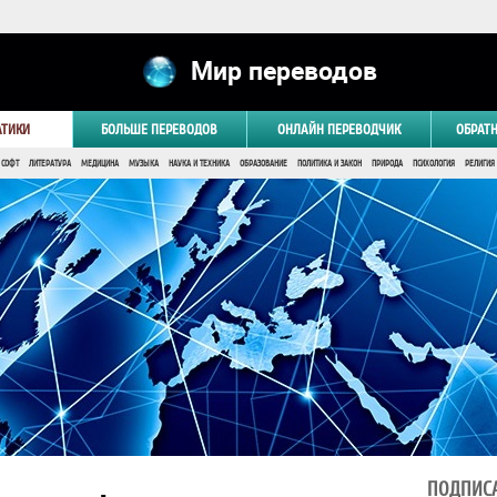
Мир переводов
АТИКИ
БОЛЬШЕ ПЕРЕВОДОВ
ОНЛАЙН ПЕРЕВОДЧИК
ОБРАТ
 СОФТ
ЛИТЕРАТУРА
МЕДИЦИНА
МУЗЫКА
НАУКА И ТЕХНИКА
ОБРАЗОВАНИЕ
ПОЛИТИКА И ЗАКОН
ПРИРОДА
ПСИХОЛОГИЯ
РЕЛИГИЯ
ПОДПИСА