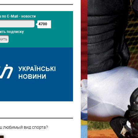
 по E-Mail - новости
4700
ить подписку
ш любимый вид спорта?