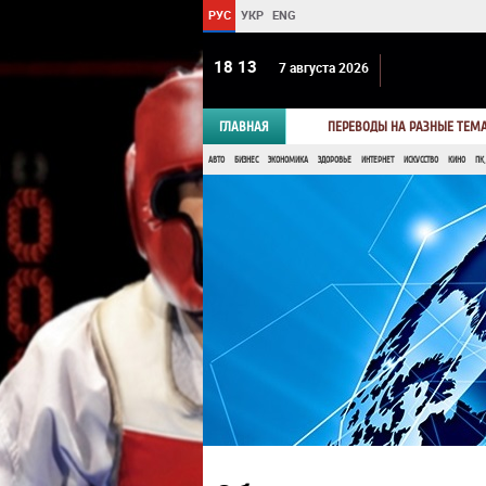
РУС
УКР
ENG
18:13
7 августа 2026
ГЛАВНАЯ
ПЕРЕВОДЫ НА РАЗНЫЕ ТЕМ
АВТО
БИЗНЕС
ЭКОНОМИКА
ЗДОРОВЬЕ
ИНТЕРНЕТ
ИСКУССТВО
КИНО
ПК,