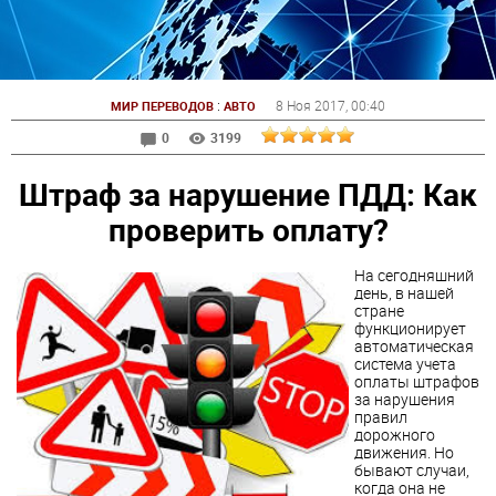
:
8 Ноя 2017
, 00:40
МИР ПЕРЕВОДОВ
АВТО
0
3199
Штраф за нарушение ПДД: Как
проверить оплату?
На сегодняшний
день, в нашей
стране
функционирует
автоматическая
система учета
оплаты штрафов
за нарушения
правил
дорожного
движения. Но
бывают случаи,
когда она не