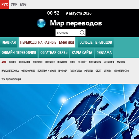
РУС
УКР
ENG
00 52
9 августа 2026
Мир переводов
ГЛАВНАЯ
ПЕРЕВОДЫ НА РАЗНЫЕ ТЕМАТИКИ
БОЛЬШЕ ПЕРЕВОДОВ
ОНЛАЙН ПЕРЕВОДЧИК
ОБРАТНАЯ СВЯЗЬ
КАРТА САЙТА
РЕКЛАМА
АВТО
БИЗНЕС
ЭКОНОМИКА
ЗДОРОВЬЕ
ИНТЕРНЕТ
ИСКУССТВО
КИНО
ПК, СОФТ
ЛИТЕРАТУРА
МЕДИЦИНА
МУЗЫКА
НАУКА И ТЕХНИКА
ОБРАЗОВАНИЕ
ПОЛИТИКА И ЗАКОН
ПРИРОДА
ПСИХОЛОГИЯ
РЕЛИГИЯ
СПОРТ
СТРАНЫ
СТРОИТЕЛЬСТВО
ТЕХ. ДОКУМЕНТАЦИЯ