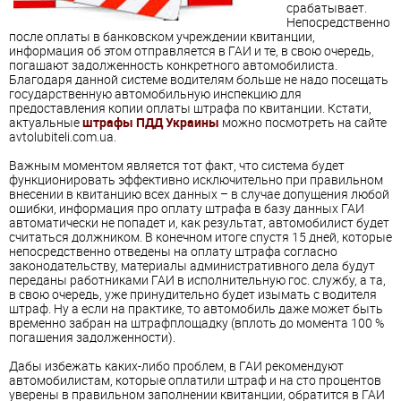
срабатывает.
Непосредственно
после оплаты в банковском учреждении квитанции,
информация об этом отправляется в ГАИ и те, в свою очередь,
погашают задолженность конкретного автомобилиста.
Благодаря данной системе водителям больше не надо посещать
государственную автомобильную инспекцию для
предоставления копии оплаты штрафа по квитанции. Кстати,
актуальные
штрафы ПДД Украины
можно посмотреть на сайте
avtolubiteli.com.ua.
Важным моментом является тот факт, что система будет
функционировать эффективно исключительно при правильном
внесении в квитанцию всех данных – в случае допущения любой
ошибки, информация про оплату штрафа в базу данных ГАИ
автоматически не попадет и, как результат, автомобилист будет
считаться должником. В конечном итоге спустя 15 дней, которые
непосредственно отведены на оплату штрафа согласно
законодательству, материалы административного дела будут
переданы работниками ГАИ в исполнительную гос. службу, а та,
в свою очередь, уже принудительно будет изымать с водителя
штраф. Ну а если на практике, то автомобиль даже может быть
временно забран на штрафплощадку (вплоть до момента 100 %
погашения задолженности).
Дабы избежать каких-либо проблем, в ГАИ рекомендуют
автомобилистам, которые оплатили штраф и на сто процентов
уверены в правильном заполнении квитанции, обратится в ГАИ