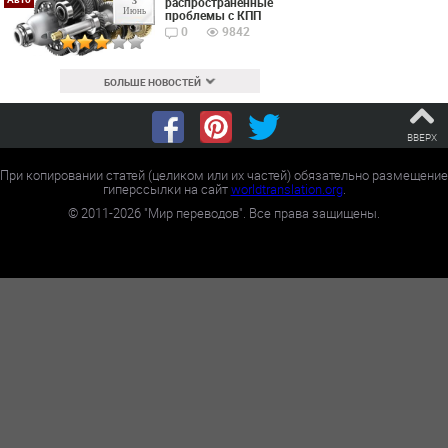
распространенные
3
Июнь
проблемы с КПП
0
9842
БОЛЬШЕ НОВОСТЕЙ
ВВЕРХ
При копировании статей (целиком или их частей) обязательно размещение
гиперссылки на сайт
worldtranslation.org
.
©
2011-2026
"Мир переводов". Все права защищены.