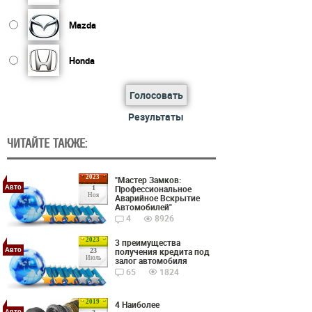
Mazda
Honda
Голосовать
Результаты
ЧИТАЙТЕ ТАКЖЕ:
2023
"Мастер Замков:
Авто
Профессиональное
1
Ноя
Аварийное Вскрытие
Автомобилей"
4
8926
2023
3 преимущества
Авто
получения кредита под
23
Июль
залог автомобиля
65
1824
2019
4 Наиболее
Авто