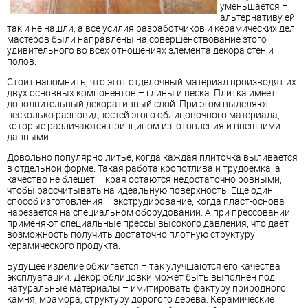
уменьшается –
альтернативу ей
так и не нашли, а все усилия разработчиков и керамических дел
мастеров были направлены на совершенствование этого
удивительного во всех отношениях элемента декора стен и
полов.
Стоит напомнить, что этот отделочный материал производят их
двух основных компонентов – глины и песка. Плитка имеет
дополнительный декоративный слой. При этом выделяют
несколько разновидностей этого облицовочного материала,
которые различаются принципом изготовления и внешними
данными.
Довольно популярно литье, когда каждая плиточка выливается
в отдельной форме. Такая работа кропотлива и трудоемка, а
качество не блещет – края остаются недостаточно ровными,
чтобы рассчитывать на идеальную поверхность. Еще один
способ изготовления – экструдирование, когда пласт-основа
нарезается на специальном оборудовании. А при прессовании
применяют специальные прессы высокого давления, что дает
возможность получить достаточно плотную структуру
керамического продукта.
Будущее изделие обжигается – так улучшаются его качества
эксплуатации. Декор облицовки может быть выполнен под
натуральные материалы – имитировать фактуру природного
камня, мрамора, структуру дорогого дерева. Керамические