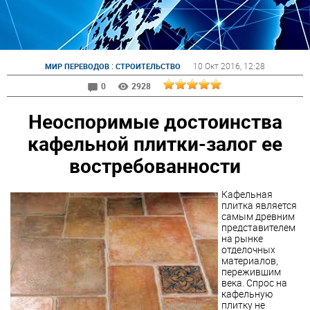
:
10 Окт 2016
, 12:28
МИР ПЕРЕВОДОВ
СТРОИТЕЛЬСТВО
0
2928
Неоспоримые достоинства
кафельной плитки-залог ее
востребованности
Кафельная
плитка является
самым древним
представителем
на рынке
отделочных
материалов,
пережившим
века. Спрос на
кафельную
плитку не