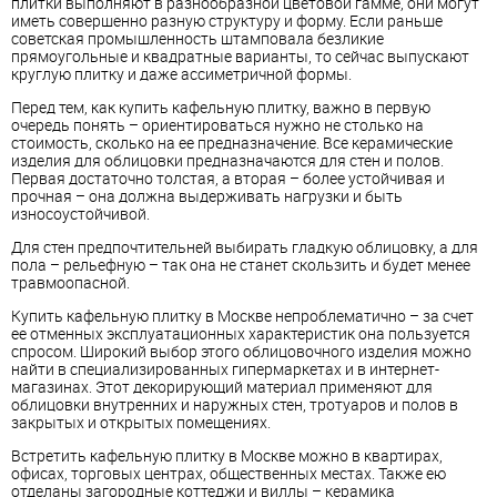
плитки выполняют в разнообразной цветовой гамме, они могут
иметь совершенно разную структуру и форму. Если раньше
советская промышленность штамповала безликие
прямоугольные и квадратные варианты, то сейчас выпускают
круглую плитку и даже ассиметричной формы.
Перед тем, как купить кафельную плитку, важно в первую
очередь понять – ориентироваться нужно не столько на
стоимость, сколько на ее предназначение. Все керамические
изделия для облицовки предназначаются для стен и полов.
Первая достаточно толстая, а вторая – более устойчивая и
прочная – она должна выдерживать нагрузки и быть
износоустойчивой.
Для стен предпочтительней выбирать гладкую облицовку, а для
пола – рельефную – так она не станет скользить и будет менее
травмоопасной.
Купить кафельную плитку в Москве непроблематично – за счет
ее отменных эксплуатационных характеристик она пользуется
спросом. Широкий выбор этого облицовочного изделия можно
найти в специализированных гипермаркетах и в интернет-
магазинах. Этот декорирующий материал применяют для
облицовки внутренних и наружных стен, тротуаров и полов в
закрытых и открытых помещениях.
Встретить кафельную плитку в Москве можно в квартирах,
офисах, торговых центрах, общественных местах. Также ею
отделаны загородные коттеджи и виллы – керамика