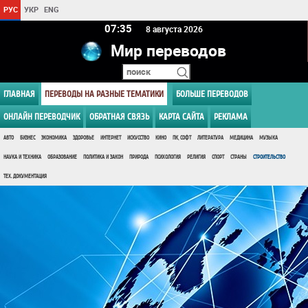
РУС
УКР
ENG
07 35
8 августа 2026
Мир переводов
ГЛАВНАЯ
ПЕРЕВОДЫ НА РАЗНЫЕ ТЕМАТИКИ
БОЛЬШЕ ПЕРЕВОДОВ
ОНЛАЙН ПЕРЕВОДЧИК
ОБРАТНАЯ СВЯЗЬ
КАРТА САЙТА
РЕКЛАМА
АВТО
БИЗНЕС
ЭКОНОМИКА
ЗДОРОВЬЕ
ИНТЕРНЕТ
ИСКУССТВО
КИНО
ПК, СОФТ
ЛИТЕРАТУРА
МЕДИЦИНА
МУЗЫКА
НАУКА И ТЕХНИКА
ОБРАЗОВАНИЕ
ПОЛИТИКА И ЗАКОН
ПРИРОДА
ПСИХОЛОГИЯ
РЕЛИГИЯ
СПОРТ
СТРАНЫ
СТРОИТЕЛЬСТВО
ТЕХ. ДОКУМЕНТАЦИЯ