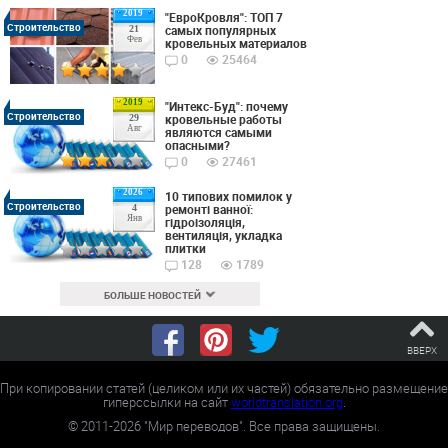
2019
"ЕвроКровля": ТОП 7
Строительство
самых популярных
21
Фев
кровельных материалов
0
25464
2019
"Интекс-Буд": почему
Строительство
кровельные работы
29
Авг
являются самыми
опасными?
0
27461
2026
10 типових помилок у
Строительство
ремонті ванної:
4
Янв
гідроізоляція,
вентиляція, укладка
плитки
128
1789
БОЛЬШЕ НОВОСТЕЙ
ВВЕРХ
При копировании статей (целиком или их частей) обязательно размещение
гиперссылки на сайт
worldtranslation.org
.
©
2011-2026
"Мир переводов". Все права защищены.