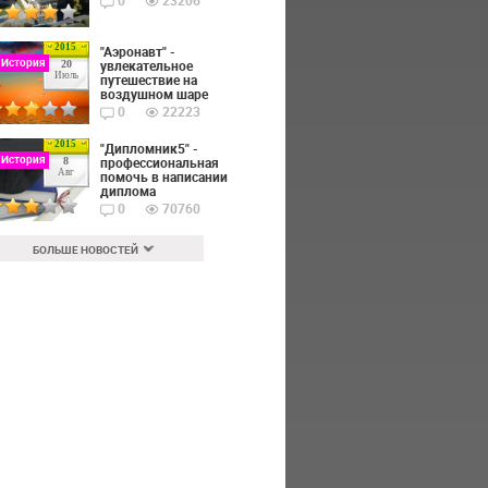
0
23206
2015
"Аэронавт" -
 История
увлекательное
20
Июль
путешествие на
воздушном шаре
0
22223
2015
"Дипломник5" -
 История
профессиональная
8
Авг
помочь в написании
диплома
0
70760
БОЛЬШЕ НОВОСТЕЙ