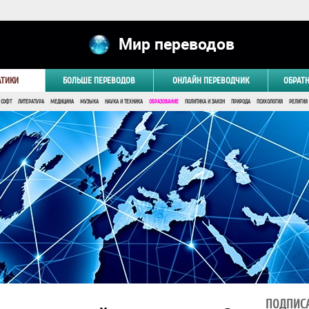
Мир переводов
АТИКИ
БОЛЬШЕ ПЕРЕВОДОВ
ОНЛАЙН ПЕРЕВОДЧИК
ОБРАТ
 СОФТ
ЛИТЕРАТУРА
МЕДИЦИНА
МУЗЫКА
НАУКА И ТЕХНИКА
ОБРАЗОВАНИЕ
ПОЛИТИКА И ЗАКОН
ПРИРОДА
ПСИХОЛОГИЯ
РЕЛИГИЯ
ПОДПИСА