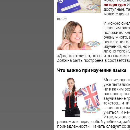
литература
Ин
доступные: т
можете делат
кофе.
И можно смел
главным расх
положительных
очень много,
велика: не то
изучения, но 
ли оно того?
«Да», это отлично, но если вы скажете
должна быть построена в соответств
Что важно при изучении языка
Многие, однак
уже пыталис
ни к каким р
распростране
заучивание г
текстов… и н
главная ваша
учиться. И не
Итак, мы впл
разложили перед собой учебники, ра
принадлежности. Начать следует со з