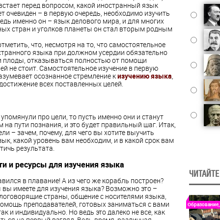
 встает перед вопросом, какой иностранный язык
ет очевиден – в первую очередь, необходимо изучить
едь именно он – язык делового мира, и для многих
ных стран и уголков планеты он стал вторым родным
тметить, что, несмотря на то, что самостоятельное
странного языка при должном усердии обязательно
и плоды, отказываться полностью от помощи
ей не стоит. Самостоятельное изучение в первую
азумевает осознанное стремление к
изучению языка
,
 достижение всех поставленных целей.
 упомянули про цели, то пусть именно они и станут
на пути познания, и это будет правильный шаг. Итак,
ли – зачем, почему, для чего вы хотите выучить
ык, какой уровень вам необходим, и в какой срок вам
тичь результата.
и и ресурсы для изучения языка
ЧИТАЙТЕ
вился в плавание! А из чего же корабль построен?
 вы имеете для изучения языка?
Возможно это –
глоговорящие страны, общение с носителями языка,
омощь преподавателей, готовых заниматься с вами
Образование,
 так и индивидуально. Но ведь это далеко не все, как
ться на первый взгляд. Ведь время, различная