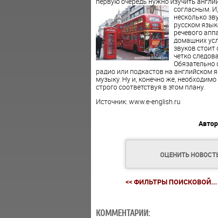
первую очередь нужно изучить англий
согласным.
И
несколько зв
русском язык
речевого апп
домашних усл
звуков стоит 
четко следова
Обязательно 
радио или подкастов на английском 
музыку. Ну и, конечно же, необходимо
строго соответствуя в этом плану.
Источник: www.e-english.ru
Автор
ОЦЕНИТЬ НОВОСТ
<< ФИЛЬТРЫ ПОИСКОВОЙ...
КОММЕНТАРИИ: