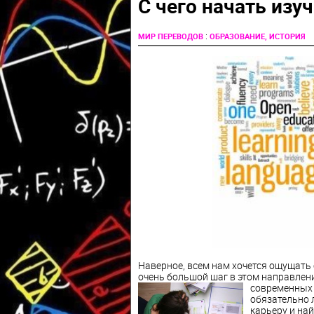
С чего начать изу
:
МИР ПЕРЕВОДОВ
ОБРАЗОВАНИЕ, ИСТОРИЯ
Наверное, всем нам хочется ощущат
очень большой шаг в этом направлен
современных 
обязательно 
карьеру и най