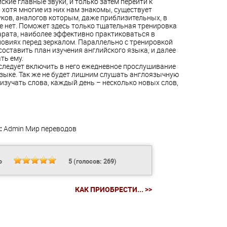
ские главные звуки, и только затем перейти к
, хотя многие из них нам знакомы, существует
уков, аналогов которым, даже приблизительных, в
е нет. Поможет здесь только тщательная тренировка
арата, наиболее эффективно практиковаться в
овиях перед зеркалом. Параллельно с тренировкой
составить план изучения английского языка, и далее
ть ему.
следует включить в него ежедневное прослушивание
языке. Так же не будет лишним слушать англоязычную
 изучать слова, каждый день – несколько новых слов,
:
Admin
Мир переводов
Ь
5
(голосов:
269
)
КАК ПРИОБРЕСТИ... >>