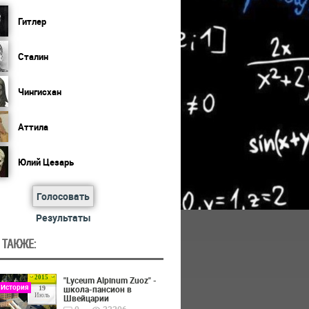
Гитлер
Сталин
Чингисхан
Аттила
Юлий Цезарь
Голосовать
Результаты
 ТАКЖЕ:
2015
"Lyceum Alpinum Zuoz" -
 История
школа-пансион в
19
Июль
Швейцарии