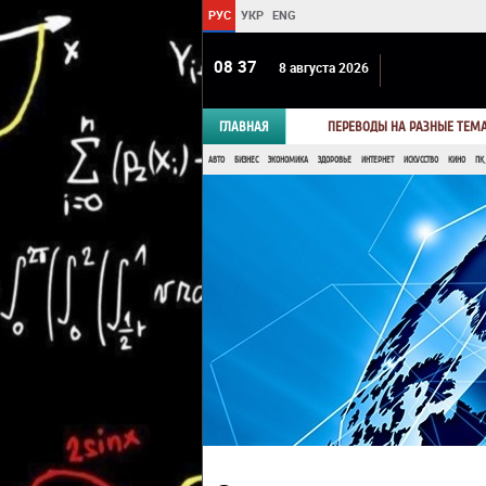
РУС
УКР
ENG
08 37
8 августа 2026
ГЛАВНАЯ
ПЕРЕВОДЫ НА РАЗНЫЕ ТЕМ
АВТО
БИЗНЕС
ЭКОНОМИКА
ЗДОРОВЬЕ
ИНТЕРНЕТ
ИСКУССТВО
КИНО
ПК,