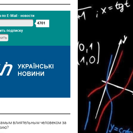
 по E-Mail - новости
4701
ить подписку
самым влиятельным человеком за
рию?