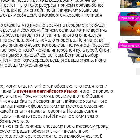
тернет – это тоже ресурсы, причем гораздо более
ак упражнения онлайн по английскому языку вы
ь сидя у себя дома в комфортом кресле и попивая
Образование,
о сказать, что именно время на первом этапе будет
одуемым ресурсом. Причем, если вы хотите достичь
 результатов, то потратить на это его придется
 а также приложить немало упорства. Но и награда
лько знания о языке, которые вы получите в процессе
Образование,
и встреча с новой и очень интересной культурой. Стоит
 Этот выбор каждый делает сам. Если ваш выбор –
 «Нет» - это тоже хорошо, ведь это ваша жизнь, и она
ии с вашими желаниями.
о, могут ответить «Нет», и обоснуют это тем, что они
ь начать
изучение английского языка
, и это не привело
езультатам. Почему получилось именно так? Самая
нная ошибка при освоении английского языка – это
рамматических форм, запоминание слов, освоение
икакой попытки начать говорить. Но ведь самая
 цель – начать говорить! И именно этому нужно
 бояться этого.
отную приблизились к первому практическому уроку,
бочую тетрадь и обязательно – письменные
вуков, из которых состоят слова в любом языке. В