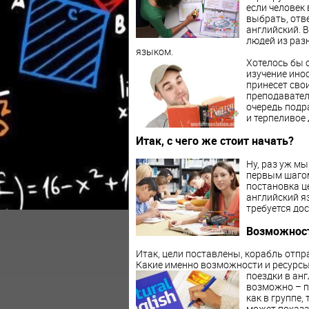
если человек
выбрать, отв
английский. В
людей из раз
языком.
Хотелось бы о
изучение ино
принесет сво
преподавател
очередь подр
и терпеливое
Итак, с чего же стоит начать?
Ну, раз уж мы
первым шагом 
постановка це
английский яз
требуется дос
Возможност
Итак, цели поставлены, корабль отпра
Какие именно возможности и ресурсы
поездки в ан
возможно – п
как в группе,
может показа