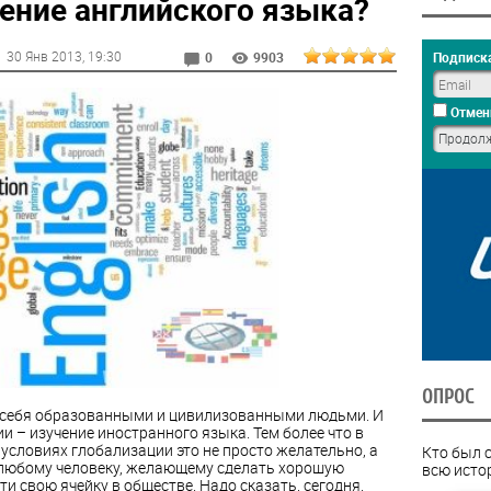
чение английского языка?
30 Янв 2013
, 19:30
Подписка
0
9903
Отмен
ОПРОС
ь себя образованными и цивилизованными людьми. И
ии – изучение иностранного языка.
Тем более что в
условиях глобализации это не просто желательно, а
Кто был 
любому человеку, желающему сделать хорошую
всю исто
ти свою ячейку в обществе. Надо сказать, сегодня,