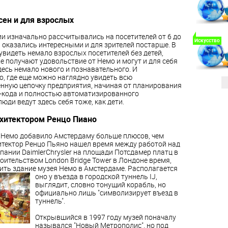
сен и для взрослых
ии изначально рассчитывались на посетителей от 6 до
Искусство
и оказались интересными и для зрителей постарше. В
увидеть немало взрослых посетителей без детей,
е получают удовольствие от Немо и могут и для себя
десь немало нового и познавательного. И
о, где еще можно наглядно увидеть всю
нную цепочку предприятия, начиная от планирования
х-кода и полностью автоматизированного
ди ведут здесь себя тоже, как дети.
хитектором Ренцо Пиано
 Немо добавило Амстердаму больше плюсов, чем
итектор Ренцо Пьяно нашел время между работой над
пании DaimlerChrysler на площади Потсдамер платц в
оительством London Bridge Tower в Лондоне время,
ить здание музея Немо в Амстердаме.
Располагается
оно у въезда в городской туннель IJ,
выглядит, словно тонущий корабль, но
официально лишь "символизирует въезд в
туннель".
Открывшийся в 1997 году музей поначалу
назывался "Новый Метрополис", но под