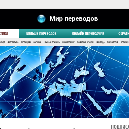
Мир переводов
АТИКИ
БОЛЬШЕ ПЕРЕВОДОВ
ОНЛАЙН ПЕРЕВОДЧИК
ОБРАТ
 СОФТ
ЛИТЕРАТУРА
МЕДИЦИНА
МУЗЫКА
НАУКА И ТЕХНИКА
ОБРАЗОВАНИЕ
ПОЛИТИКА И ЗАКОН
ПРИРОДА
ПСИХОЛОГИЯ
РЕЛИГИЯ
ПОДПИСА