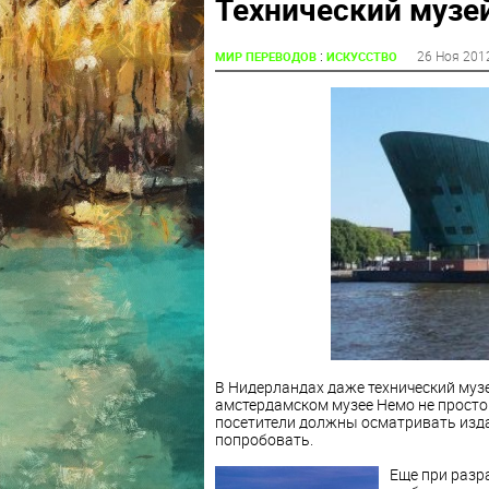
Технический музе
:
26 Ноя 201
МИР ПЕРЕВОДОВ
ИСКУССТВО
В Нидерландах даже технический музей
амстердамском музее Немо не прост
посетители должны осматривать издал
попробовать.
Еще при разр