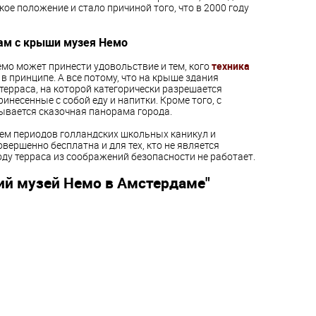
кое положение и стало причиной того, что в 2000 году
ам с крыши музея Немо
мо может принести удовольствие и тем, кого
техника
 в принципе. А все потому, что на крыше здания
терраса, на которой категорически разрешается
инесенные с собой еду и напитки. Кроме того, с
ывается сказочная панорама города.
ем периодов голландских школьных каникул и
вершенно бесплатна и для тех, кто не является
оду терраса из соображений безопасности не работает.
ий музей Немо в Амстердаме"