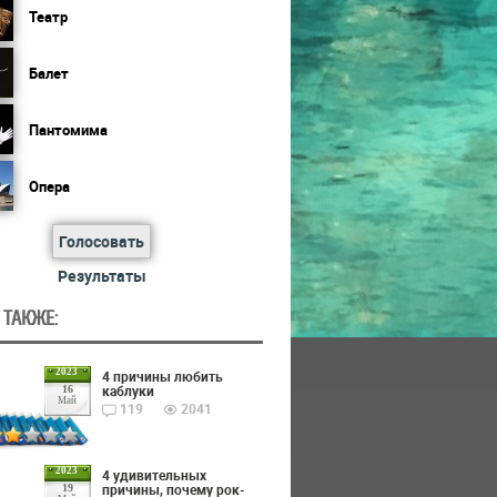
Театр
Балет
Пантомима
Опера
Голосовать
Результаты
 ТАКЖЕ:
2023
4 причины любить
каблуки
16
Май
119
2041
2023
4 удивительных
причины, почему рок-
19