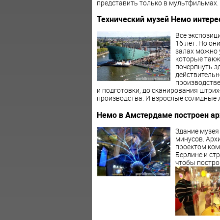
представить только в мультфильмах.
Технический музей Немо интере
Все экспозиц
16 лет. Но он
залах можно 
которые такж
почерпнуть з
действительн
производстве
и подготовки, до сканирования штри
производства. И взрослые солидные лю
Немо в Амстердаме построен ар
Здание музея
минусов. Арх
проектом ком
Берлине и стр
чтобы постро