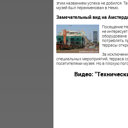
этим названием успеха не добился. Та
музей был переименован в Немо.
Замечательный вид на Амстерд
Посещение Не
не интересует
оборудована 
потреблять пр
террасы откр
За исключени
специальных мероприятий, терраса со
посетителями музея. Но в плохую пог
Видео: "Техническ