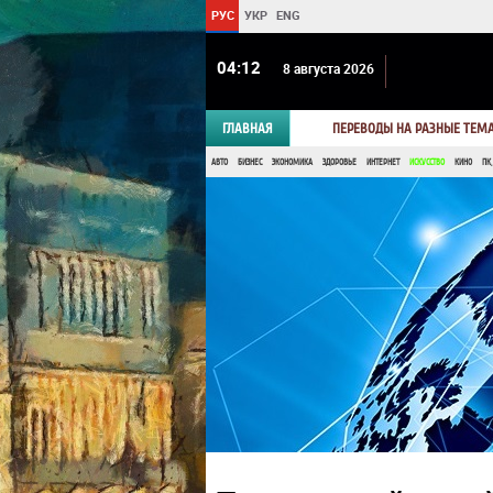
РУС
УКР
ENG
04 12
8 августа 2026
ГЛАВНАЯ
ПЕРЕВОДЫ НА РАЗНЫЕ ТЕМ
АВТО
БИЗНЕС
ЭКОНОМИКА
ЗДОРОВЬЕ
ИНТЕРНЕТ
ИСКУССТВО
КИНО
ПК,