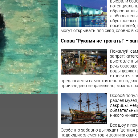
выбрали сове
потенциальны
образованные
любознательн
обустроены с
посетителей,
могут открывать для себя, словно в х
Слова
"Руками не трогать!" – з
Пожалуй, сам
запрет: кате
выставленные
речь соверше
воды держать
относится к э
предлагается самостоятельно подклю
произведено неправильно, можно сраз
Особой популя
раздел музея
лакрицы. Рез
обязательных
никого ничего
Все шоу и по
Особенно забавно выглядит "цепная р
падающих элементов и возникающих к