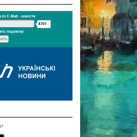
 по E-Mail - новости
4701
ить подписку
е?