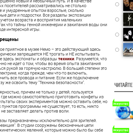
ршенно новый и необычный путь. И в качестве
х посетителей рассматривались не столько
 и умудренные опытом взрослые, сколько
ые дети и подростки. Все разделы экспозиции
 учетом возраста и восприятия маленьких
 так что тайны генной инженерии и закипания воды они
оде интересной игры.
апрещены
ое приятное в музее Немо – это действующий здесь
горически запрещается НЕ трогать и НЕ испытывать
 здесь экспонаты и образцы
техники
. Разумеется, что
нно не идет о том, чтобы во время опыта закипания
ся рукой за горячую кастрюлю. В большей степени это
лектрике, когда прежде, чем что-то включить,
чить все провода и питание. Если же подключение
у же освоить тему "Техника безопасности".
ЧИТАЙТЕ
рностью, причем не только у детей, пользуется
, где можно самостоятельно приготовить конфеты из
ультаты своих экспериментов можно оставить себе, но
Искусство
 пунктов программы не существует, то есть, никто
 не заставляет делать против воли.
казы предназначены исключительно для зрителей.
еакция". В студии сооружены бесконечные цепи
инетических явлений, которые можно было бы себе
Искусство