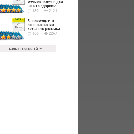
Май
музыка полезна для
вашего здоровья
139
2121
2023
5 преимуществ
использования
27
Июль
кожаного рюкзака
106
2267
БОЛЬШЕ НОВОСТЕЙ