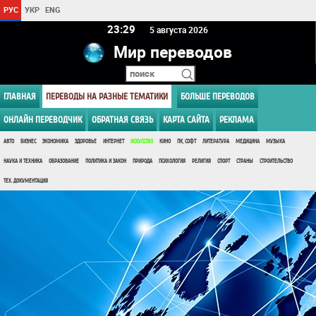
РУС
УКР
ENG
23 29
5 августа 2026
Мир переводов
ГЛАВНАЯ
ПЕРЕВОДЫ НА РАЗНЫЕ ТЕМАТИКИ
БОЛЬШЕ ПЕРЕВОДОВ
ОНЛАЙН ПЕРЕВОДЧИК
ОБРАТНАЯ СВЯЗЬ
КАРТА САЙТА
РЕКЛАМА
АВТО
БИЗНЕС
ЭКОНОМИКА
ЗДОРОВЬЕ
ИНТЕРНЕТ
ИСКУССТВО
КИНО
ПК, СОФТ
ЛИТЕРАТУРА
МЕДИЦИНА
МУЗЫКА
НАУКА И ТЕХНИКА
ОБРАЗОВАНИЕ
ПОЛИТИКА И ЗАКОН
ПРИРОДА
ПСИХОЛОГИЯ
РЕЛИГИЯ
СПОРТ
СТРАНЫ
СТРОИТЕЛЬСТВО
ТЕХ. ДОКУМЕНТАЦИЯ