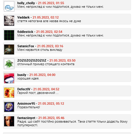
holly_cholly -
21.05.2023, 01:55
Мені, наприклад є чим поділитися, думаю не тільки мені.
Vaddark -
21.05.2023, 02:12
стаття непогана але назва якось не дуже
fiddlestick -
21.05.2023, 02:54
Мені, наприклад є чим поділитися, думаю не тільки мені.
SatanicFox -
21.05.2023, 03:16
Мені нарвится стиль викладу
ZOZOZOZOZOZOZ -
21.05.2023, 03:50
отличный пример стоящего контента
busily -
21.05.2023, 04:00
хорошая идея.
DefectIV -
21.05.2023, 04:52
Гарний пост, двозначний ...
Anisimov95 -
21.05.2023, 05:12
Поразительно!
fantaziinyet -
21.05.2023, 05:46
Радує, що сайт постійно розвивається. Така стаття тільки додасть йому
популярності.