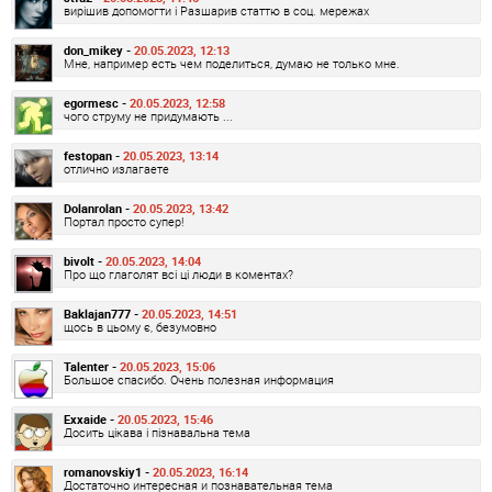
вирішив допомогти і Разшарив статтю в соц. мережах
don_mikey -
20.05.2023, 12:13
Мне, например есть чем поделиться, думаю не только мне.
egormesc -
20.05.2023, 12:58
чого струму не придумають ...
festopan -
20.05.2023, 13:14
отлично излагаете
Dolanrolan -
20.05.2023, 13:42
Портал просто супер!
bivolt -
20.05.2023, 14:04
Про що глаголят всі ці люди в коментах?
Baklajan777 -
20.05.2023, 14:51
щось в цьому є, безумовно
Talenter -
20.05.2023, 15:06
Большое спасибо. Очень полезная информация
Exxaide -
20.05.2023, 15:46
Досить цікава і пізнавальна тема
romanovskiy1 -
20.05.2023, 16:14
Достаточно интересная и познавательная тема