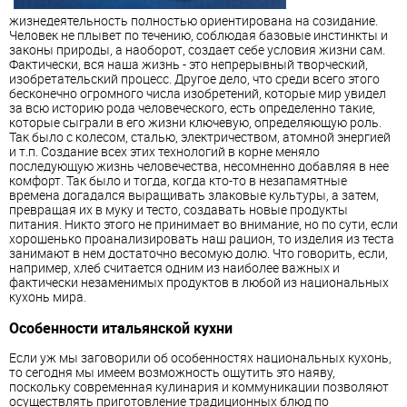
жизнедеятельность полностью ориентирована на созидание.
Человек не плывет по течению, соблюдая базовые инстинкты и
законы природы, а наоборот, создает себе условия жизни сам.
Фактически, вся наша жизнь - это непрерывный творческий,
изобретательский процесс. Другое дело, что среди всего этого
бесконечно огромного числа изобретений, которые мир увидел
за всю историю рода человеческого, есть определенно такие,
которые сыграли в его жизни ключевую, определяющую роль.
Так было с колесом, сталью, электричеством, атомной энергией
и т.п. Создание всех этих технологий в корне меняло
последующую жизнь человечества, несомненно добавляя в нее
комфорт. Так было и тогда, когда кто-то в незапамятные
времена догадался выращивать злаковые культуры, а затем,
превращая их в муку и тесто, создавать новые продукты
питания. Никто этого не принимает во внимание, но по сути, если
хорошенько проанализировать наш рацион, то изделия из теста
занимают в нем достаточно весомую долю. Что говорить, если,
например, хлеб считается одним из наиболее важных и
фактически незаменимых продуктов в любой из национальных
кухонь мира.
Особенности итальянской кухни
Если уж мы заговорили об особенностях национальных кухонь,
то сегодня мы имеем возможность ощутить это наяву,
поскольку современная кулинария и коммуникации позволяют
осуществлять приготовление традиционных блюд по