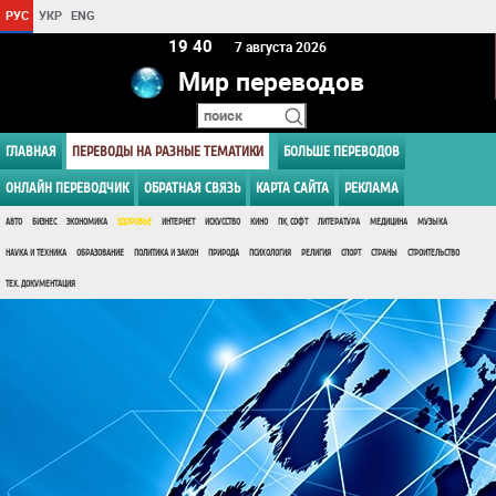
РУС
УКР
ENG
19 40
7 августа 2026
Мир переводов
ГЛАВНАЯ
ПЕРЕВОДЫ НА РАЗНЫЕ ТЕМАТИКИ
БОЛЬШЕ ПЕРЕВОДОВ
ОНЛАЙН ПЕРЕВОДЧИК
ОБРАТНАЯ СВЯЗЬ
КАРТА САЙТА
РЕКЛАМА
АВТО
БИЗНЕС
ЭКОНОМИКА
ЗДОРОВЬЕ
ИНТЕРНЕТ
ИСКУССТВО
КИНО
ПК, СОФТ
ЛИТЕРАТУРА
МЕДИЦИНА
МУЗЫКА
НАУКА И ТЕХНИКА
ОБРАЗОВАНИЕ
ПОЛИТИКА И ЗАКОН
ПРИРОДА
ПСИХОЛОГИЯ
РЕЛИГИЯ
СПОРТ
СТРАНЫ
СТРОИТЕЛЬСТВО
ТЕХ. ДОКУМЕНТАЦИЯ