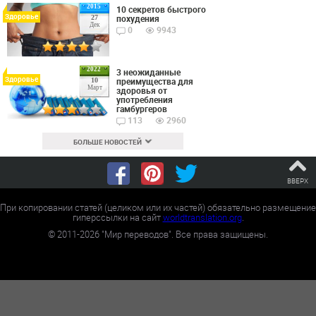
2015
10 секретов быстрого
Здоровье
похудения
27
Дек
0
9943
2022
3 неожиданные
Здоровье
преимущества для
10
Март
здоровья от
употребления
гамбургеров
113
2960
БОЛЬШЕ НОВОСТЕЙ
ВВЕРХ
При копировании статей (целиком или их частей) обязательно размещение
гиперссылки на сайт
worldtranslation.org
.
©
2011-2026
"Мир переводов". Все права защищены.