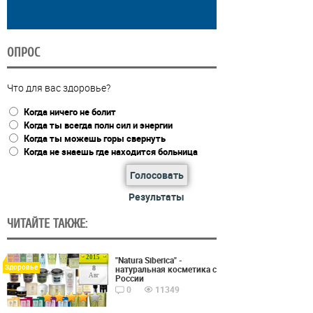
ОПРОС
Что для вас здоровье?
Когда ничего не болит
Когда ты всегда полн сил и энергии
Когда ты можешь горы свернуть
Когда не знаешь где находится больница
Голосовать
Результаты
ЧИТАЙТЕ ТАКЖЕ:
2015
"Natura Siberica" -
Здоровье
натуральная косметика с
8
Авг
России
0
11349