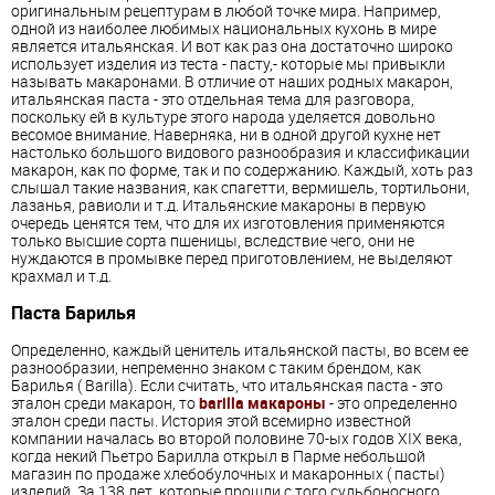
оригинальным рецептурам в любой точке мира. Например,
одной из наиболее любимых национальных кухонь в мире
является итальянская. И вот как раз она достаточно широко
использует изделия из теста - пасту,- которые мы привыкли
называть макаронами. В отличие от наших родных макарон,
итальянская паста - это отдельная тема для разговора,
поскольку ей в культуре этого народа уделяется довольно
весомое внимание. Наверняка, ни в одной другой кухне нет
настолько большого видового разнообразия и классификации
макарон, как по форме, так и по содержанию. Каждый, хоть раз
слышал такие названия, как спагетти, вермишель, тортильони,
лазанья, равиоли и т.д. Итальянские макароны в первую
очередь ценятся тем, что для их изготовления применяются
только высшие сорта пшеницы, вследствие чего, они не
нуждаются в промывке перед приготовлением, не выделяют
крахмал и т.д.
Паста Барилья
Определенно, каждый ценитель итальянской пасты, во всем ее
разнообразии, непременно знаком с таким брендом, как
Барилья ( Barilla). Если считать, что итальянская паста - это
эталон среди макарон, то
barilla макароны
- это определенно
эталон среди пасты. История этой всемирно известной
компании началась во второй половине 70-ых годов XIX века,
когда некий Пьетро Барилла открыл в Парме небольшой
магазин по продаже хлебобулочных и макаронных ( пасты)
изделий. За 138 лет, которые прошли с того судьбоносного