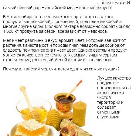
людям тем же. И
самый ценный дар – алтайский мед – настоящее чудо!
В Алтае собирают всевозможные сорта этого сладкого
продукта: васильковый, люцерновый, подсолнечниковый и
многие другие виды. С одного гектара возможно собрать около
1 600 кг продукта за сезон, все зависит от медоноса.
Мед имеет различный вкус, аромат, цвет, который зависит от
растения, качества сот и породы пчел. Чем дольше собирают
сладость, тем темнее она имеет цвет. Однако светлый продукт
является качественнее темного. К самым лучшим сортам
относятся: мед осотовый, белой акации и фацелиевый.
Почему алтайский мед считается одним из самых лучших?
Лучшее качество
продукта –
производится на
экологически
чистой
территории и
обладает
отменными
вкусовыми