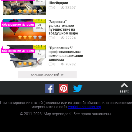
Июль
Швейцарии
0
23207
2015
"Аэронавт" -
Образование, История
увлекательное
20
Июль
путешествие на
воздушном шаре
0
22224
2015
"Дипломник5" -
Образование, История
профессиональная
8
Авг
помочь в написании
диплома
0
70782
БОЛЬШЕ НОВОСТЕЙ
ВВЕРХ
При копировании статей (целиком или их частей) обязательно размещение
гиперссылки на сайт
worldtranslation.org
.
©
2011-2026
"Мир переводов". Все права защищены.