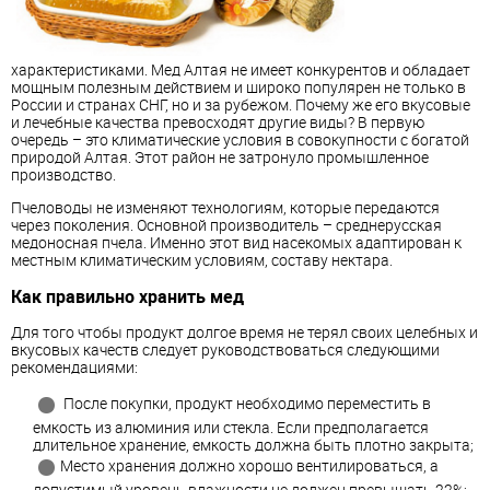
характеристиками. Мед Алтая не имеет конкурентов и обладает
мощным полезным действием и широко популярен не только в
России и странах СНГ, но и за рубежом. Почему же его вкусовые
и лечебные качества превосходят другие виды? В первую
очередь – это климатические условия в совокупности с богатой
природой Алтая. Этот район не затронуло промышленное
производство.
Пчеловоды не изменяют технологиям, которые передаются
через поколения. Основной производитель – среднерусская
медоносная пчела. Именно этот вид насекомых адаптирован к
местным климатическим условиям, составу нектара.
Как правильно хранить мед
Для того чтобы продукт долгое время не терял своих целебных и
вкусовых качеств следует руководствоваться следующими
рекомендациями:
После покупки, продукт необходимо переместить в
емкость из алюминия или стекла. Если предполагается
длительное хранение, емкость должна быть плотно закрыта;
Место хранения должно хорошо вентилироваться, а
допустимый уровень влажности не должен превышать 22%;