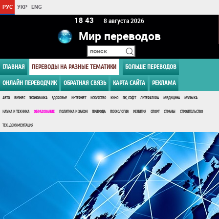
РУС
УКР
ENG
18:43
8 августа 2026
Мир переводов
ГЛАВНАЯ
ПЕРЕВОДЫ НА РАЗНЫЕ ТЕМАТИКИ
БОЛЬШЕ ПЕРЕВОДОВ
ОНЛАЙН ПЕРЕВОДЧИК
ОБРАТНАЯ СВЯЗЬ
КАРТА САЙТА
РЕКЛАМА
АВТО
БИЗНЕС
ЭКОНОМИКА
ЗДОРОВЬЕ
ИНТЕРНЕТ
ИСКУССТВО
КИНО
ПК, СОФТ
ЛИТЕРАТУРА
МЕДИЦИНА
МУЗЫКА
НАУКА И ТЕХНИКА
ОБРАЗОВАНИЕ
ПОЛИТИКА И ЗАКОН
ПРИРОДА
ПСИХОЛОГИЯ
РЕЛИГИЯ
СПОРТ
СТРАНЫ
СТРОИТЕЛЬСТВО
ТЕХ. ДОКУМЕНТАЦИЯ