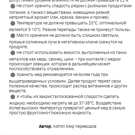
Не стоит хранить сладость рядом с рыбными продуктами
питания, а также с веществами, имеющими резкий,
неприятный аромат (лак, краска, бензин и прочее);
Температура не должна превышать 20°C, оптимальной
является 5-10°C. Резкие перепады также не принесут пользы;
Место хранения не должно быть слишком светлым,
прямые солнечные лучи в негативном ключе скажутся на
продукте;
Не стоит использовать емкости, выполненные из таких
металлов как медь, свинец, цинк – при контакте с медом
происходит реакция, которая в дальнейшем может
поспособствовать отравлениям;
Хранить мед рекомендуется не более года при
вышеприведенных условиях. Далее продукт теряет свои
полезные качества, происходит распад витаминов и других
веществ;
А чтобы из закристаллизованной сладости сделать
жидкую, необходимо нагреть ее до 37-38°С. Воздействие
более высоких температур превратит ценный мед в самую
простую фруктозно-глюкозную жидкость.
Автор:
Admin
Мир переводов