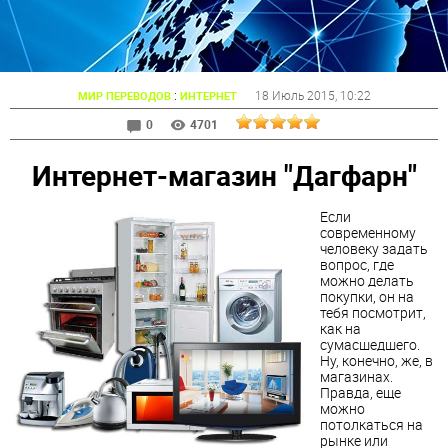
:
18 Июль 2015
, 10:22
МИР ПЕРЕВОДОВ
ИНТЕРНЕТ
0
4701
Интернет-магазин "Дагфарн"
Если
современному
человеку задать
вопрос, где
можно делать
покупки, он на
тебя посмотрит,
как на
сумасшедшего.
Ну, конечно, же, в
магазинах.
Правда, еще
можно
потолкаться на
рынке или