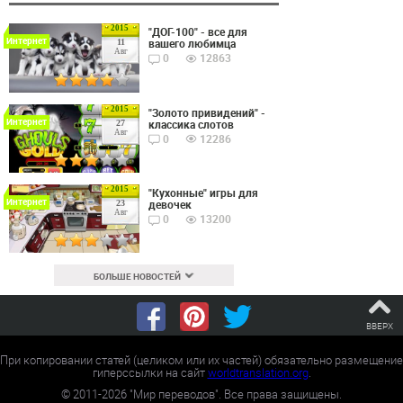
2015
"ДОГ-100" - все для
Интернет
вашего любимца
11
Авг
0
12863
2015
"Золото привидений" -
Интернет
классика слотов
27
Авг
0
12286
2015
"Кухонные" игры для
Интернет
девочек
23
Авг
0
13200
БОЛЬШЕ НОВОСТЕЙ
ВВЕРХ
При копировании статей (целиком или их частей) обязательно размещение
гиперссылки на сайт
worldtranslation.org
.
©
2011-2026
"Мир переводов". Все права защищены.