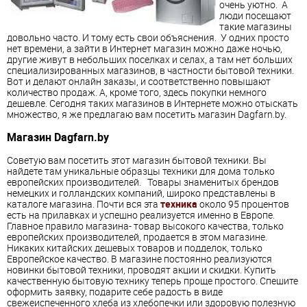
очень уютно. А
люди посещают
такие магазины
довольно часто. И тому есть свои объяснения. У одних просто
нет времени, а зайти в Интернет магазин можно даже ночью,
другие живут в небольших поселках и селах, а там нет больших
специализированных магазинов, в частности бытовой техники.
Вот и делают онлайн заказы, и соответственно повышают
количество продаж. А, кроме того, здесь покупки немного
дешевле. Сегодня таких магазинов в Интернете можно отыскать
множество, я же предлагаю вам посетить магазин Dagfarn.by.
Магазин Dagfarn.by
Советую вам посетить этот магазин бытовой техники. Вы
найдете там уникальные образцы техники для дома только
европейских производителей. Товары знаменитых брендов
немецких и голландских компаний, широко представлены в
каталоге магазина. Почти вся эта
техника
около 95 процентов
есть на прилавках и успешно реализуется именно в Европе.
Главное правило магазина- товар высокого качества, только
европейских производителей, продается в этом магазине.
Никаких китайских дешевых товаров и подделок, только
Европейское качество. В магазине постоянно реализуются
новинки бытовой техники, проводят акции и скидки. Купить
качественную бытовую технику теперь проще простого. Спешите
оформить заявку, подарите себе радость в виде
свежеиспеченного хлеба из хлебопечки или здоровую полезную