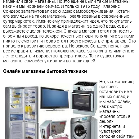
изменили свои магазины. Но это еще не были такие магазины,
какими мы их знаем сейчас. И только 1916 году Кларенс
Сондерс запатентовал свою идею самообслуживания. Кстати,
его взгляды на такие магазины реализованы в современных
супермаркетах. Именно ему принадлежит идея, что покупатель
сам выбирает товар, И, зайдя в магазин за одной вещью, вы
выезжаете с целой тележкой. Сначала магазин стал приносить
огромный доход, но вскоре нечестные люди поняли, что за нами
никто не смотрит, и товар стал просто исчезать с прилавков. Это
привело к развитию воровства. Но вскоре Сондерс понял, как
все исправить, изменил положение касс, за покупателями стало
легко следить и воровство прекратилось. Так и существуют
магазины самообслуживания до наших дней.
Онлайн магазины бытовой техники
Но, к сожалению,
прогресс
остановить не в
наших силах, и
мы наблюдаем,
как быстро
магазины
«поселяются» в
дебрях
Интернета, и
чувствуют
сегодня себя там