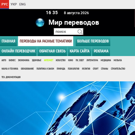
РУС
УКР
ENG
16:35
8 августа 2026
Мир переводов
ГЛАВНАЯ
ПЕРЕВОДЫ НА РАЗНЫЕ ТЕМАТИКИ
БОЛЬШЕ ПЕРЕВОДОВ
ОНЛАЙН ПЕРЕВОДЧИК
ОБРАТНАЯ СВЯЗЬ
КАРТА САЙТА
РЕКЛАМА
АВТО
БИЗНЕС
ЭКОНОМИКА
ЗДОРОВЬЕ
ИНТЕРНЕТ
ИСКУССТВО
КИНО
ПК, СОФТ
ЛИТЕРАТУРА
МЕДИЦИНА
МУЗЫКА
НАУКА И ТЕХНИКА
ОБРАЗОВАНИЕ
ПОЛИТИКА И ЗАКОН
ПРИРОДА
ПСИХОЛОГИЯ
РЕЛИГИЯ
СПОРТ
СТРАНЫ
СТРОИТЕЛЬСТВО
ТЕХ. ДОКУМЕНТАЦИЯ