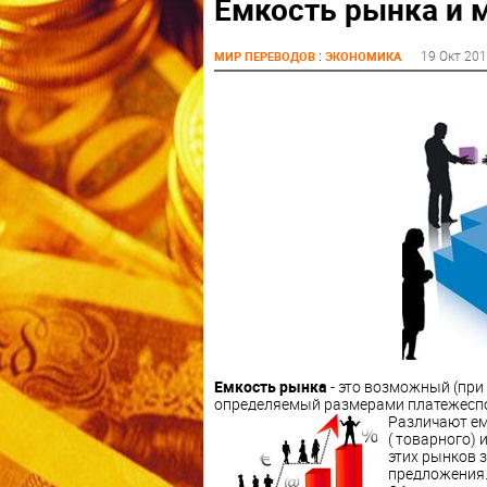
Емкость рынка и 
:
19 Окт 20
МИР ПЕРЕВОДОВ
ЭКОНОМИКА
Емкость рынка
- это возможный (при
определяемый размерами платежеспо
Различают ем
( товарного) 
этих рынков з
предложения.