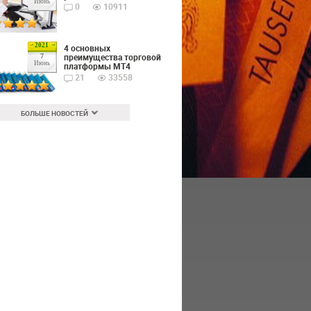
Июнь
0
10911
2021
4 основных
преимущества торговой
7
Июнь
платформы MT4
21
33558
БОЛЬШЕ НОВОСТЕЙ