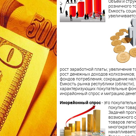
Объем и струк
розничного т
Емкость соци
увеличиваетс
рост заработной платы; увеличение 
рост денежных доходов колхозников;
фондов потребления; сокращение нал
Емкость рынка республики (области),
характеризующих покупательные фон
инорайонный спрос и миграцию денег
Инорайонный спрос
- это покупатель
покупки това
Задачей прог
возможного о
товаров легк
многократног
накапливаетс