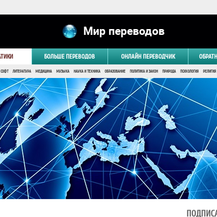
Мир переводов
АТИКИ
БОЛЬШЕ ПЕРЕВОДОВ
ОНЛАЙН ПЕРЕВОДЧИК
ОБРАТ
 СОФТ
ЛИТЕРАТУРА
МЕДИЦИНА
МУЗЫКА
НАУКА И ТЕХНИКА
ОБРАЗОВАНИЕ
ПОЛИТИКА И ЗАКОН
ПРИРОДА
ПСИХОЛОГИЯ
РЕЛИГИЯ
ПОДПИСА