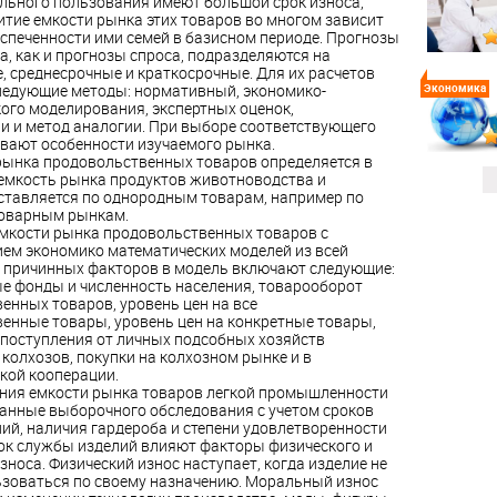
льного пользования имеют большой срок износа,
итие емкости рынка этих товаров во многом зависит
спеченности ими семей в базисном периоде. Прогнозы
а, как и прогнозы спроса, подразделяются на
, среднесрочные и краткосрочные. Для их расчетов
едующие методы: нормативный, экономико-
Экономика
ого моделирования, экспертных оценок,
и и метод аналогии. При выборе соответствующего
вают особенности изучаемого рынка.
 рынка продовольственных товаров определяется в
 емкость рынка продуктов животноводства и
ставляется по однородным товарам, например по
товарным рынкам.
емкости рынка продовольственных товаров с
ем экономико математических моделей из всей
 причинных факторов в модель включают следующие:
е фонды и численность населения, товарооборот
енных товаров, уровень цен на все
енные товары, уровень цен на конкретные товары,
поступления от личных подсобных хозяйств
 колхозов, покупки на колхозном рынке и в
кой кооперации.
ния емкости рынка товаров легкой промышленности
анные выборочного обследования с учетом сроков
ий, наличия гардероба и степени удовлетворенности
рок службы изделий влияют факторы физического и
носа. Физический износ наступает, когда изделие не
зоваться по своему назначению. Моральный износ