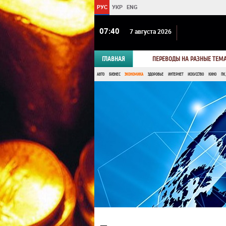
РУС
УКР
ENG
07:40
7 августа 2026
ГЛАВНАЯ
ПЕРЕВОДЫ НА РАЗНЫЕ ТЕМ
АВТО
БИЗНЕС
ЭКОНОМИКА
ЗДОРОВЬЕ
ИНТЕРНЕТ
ИСКУССТВО
КИНО
ПК,