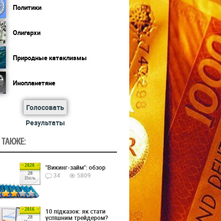
Политики
Олигархи
Природные катаклизмы
Инопланетяне
Голосовать
Результаты
 ТАКЖЕ:
2020
"Викинг-займ": обзор
28
34
5809
Июль
2016
10 підказок: як стати
успішним трейдером?
28