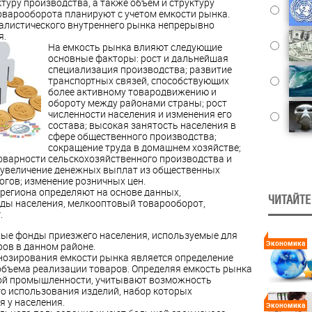
туру производства, а также объем и структуру
оварооборота планируют с учетом емкости рынка.
алистического внутреннего рынка непрерывно
я.
На емкость рынка влияют следующие
основные факторы: рост и дальнейшая
специализация производства; развитие
транспортных связей, способствующих
более активному товародвижению и
обороту между районами страны; рост
численности населения и изменения его
состава; высокая занятость населения в
сфере общественного производства;
сокращение труда в домашнем хозяйстве;
товарности сельскохозяйственного производства и
 увеличение денежных выплат из общественных
огов; изменение розничных цен.
 региона определяют на основе данных,
ЧИТАЙТЕ
ды населения, мелкооптовый товарооборот,
.
ные фонды приезжего населения, используемые для
Экономика
ров в данном районе.
нозирования емкости рынка является определение
бъема реализации товаров. Определяя емкость рынка
ой промышленности, учитывают возможность
о использования изделий, набор которых
я у населения.
Экономика