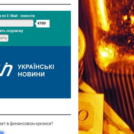
 по E-Mail - новости
4700
ить подписку
ват в финансовом кризисе?