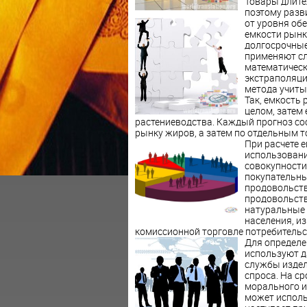
Товары длите
поэтому разв
от
уровня обе
емкости рынк
долгосрочные
применяют сл
математическ
экстраполяци
метода учиты
Так, емкость
целом, затем
растениеводства. Каждый прогноз со
рынку жиров, а затем по отдельным 
При расчете 
использовани
совокупности
покупательны
продовольств
продовольств
натуральные 
населения, из
комиссионной торговле потребительс
Для определе
используют д
службы издел
спроса. На с
морального из
может исполь