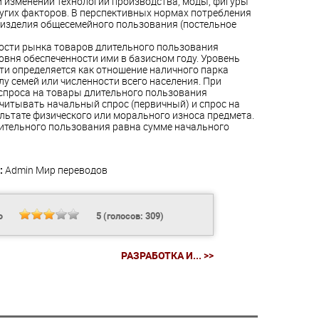
и изменении технологии производства, моды, фигуры
ругих факторов. В перспективных нормах потребления
изделия общесемейного пользования (постельное
ости рынка товаров длительного пользования
овня обеспеченности ими в базисном году. Уровень
ти определяется как отношение наличного парка
лу семей или численности всего населения. При
спроса на товары длительного пользования
читывать начальный спрос (первичный) и спрос на
ультате физического или морального износа предмета.
ительного пользования равна сумме начального
:
Admin
Мир переводов
Ь
5
(голосов:
309
)
РАЗРАБОТКА И... >>