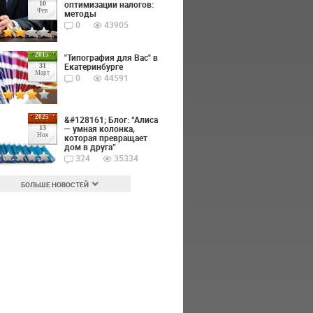
оптимизации налогов:
10
Фев
методы
0
43905
2015
"Типография для Вас" в
Екатеринбурге
31
Март
0
44591
2025
&#128161; Блог: “Алиса
— умная колонка,
13
Ноя
которая превращает
дом в друга”
324
35334
БОЛЬШЕ НОВОСТЕЙ