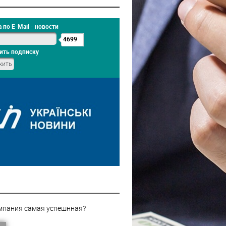
 по E-Mail - новости
4699
ить подписку
мпания самая успешнная?