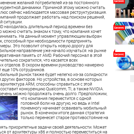
Бизнес
менение желаний потребителей из-за постоянного
курентной динамики. Причиной этому можно считать
люс сейчас наблюдается массовая реструктуризация.
компаний продолжает работать над поиском решений,
й ситуации.
MD находилась длительный период времени без
Бизнес
о можно считать знаком к тому, что компания хочет
ринимать. На данный момент управляющим выбран
к, способный при необходимости предпринять
меры. Это позволит открыть новую дорогу для
бильное направление уже начало изучаться: на рынке
Бизнес
еративная память от AMD. Рабочий персонал в этой
ительно сократился, что касается всех
х отделов. В скором времени руководство намерено
т еще 10% сотрудников.
бильный рынок также будет нелегко из-за солидности
 других факторов. Но устройства, в основе которых
 архитектура ARM, способны справиться с этой
составит конкуренцию Qualcomm, TI, а также NVIDIA.
ечень можно продолжать очень долго. Предположим,
что компания
переместится с одной
головной боли на другую, но ведь и Intel
понемногу начинает осваивать мобильный
рынок. В конечном итоге данная стратегия
только перенесет старое противостояние на
нять приоритетные задачи своей деятельности. Может
ся от архитектуры x86 и полностью переместиться на