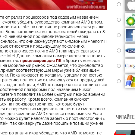
итают релиз процессоров под кодовым названием
ся, смогла убедить руководство компании AMD в том,
ивостоять Intel на постоянно развивающемся рынке
о. Большое количество пользователей ожидало от 8-
 FX невиданной производительности. Через
снилось, что они даже уступают 6-ядерным Phenom II
,
орые относятся к предыдущему поколению.
вно стало известно, что AMD планирует сдаться в
е с Intel. Данная компания намеревается остановить
изводство
процессоров для ПК
и бросить все свои
 на мобильный рынок. Ожидается, что руководство
дпримет соответствующие меры уже в ближайшем
ени. Пока неизвестно, когда мы увидим полностью
тратегию, полностью отличающуюся от предыдущей.
ь заданной цели, AMD не намерена останавливаться
собственной платформы под названием Fusion.
ратегия позволит за более быстрый период времени
ть ее работу. Кроме всего, компания сможет
ься на производстве чипов, которые будут
ся в современных моделях планшетов и смартфонов.
мя для компании AMD является переломным. Если
ЧИТАЙТЕ
, то можно будет навсегда забыть о противостоянии
«
tel» , так как вернуть даже прошлые позиции уже не
чество аналитиков убеждено, что AMD не может не