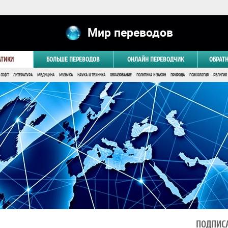
Мир переводов
АТИКИ
БОЛЬШЕ ПЕРЕВОДОВ
ОНЛАЙН ПЕРЕВОДЧИК
ОБРАТ
 СОФТ
ЛИТЕРАТУРА
МЕДИЦИНА
МУЗЫКА
НАУКА И ТЕХНИКА
ОБРАЗОВАНИЕ
ПОЛИТИКА И ЗАКОН
ПРИРОДА
ПСИХОЛОГИЯ
РЕЛИГИЯ
ПОДПИСА