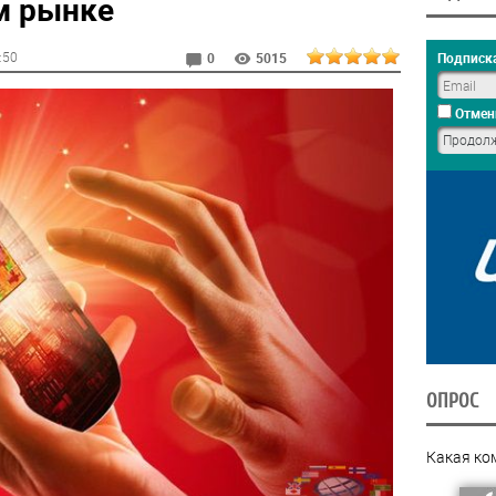
м рынке
7:50
Подписка
0
5015
Отмен
ОПРОС
Какая ко