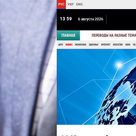
РУС
УКР
ENG
13:59
6 августа 2026
ГЛАВНАЯ
ПЕРЕВОДЫ НА РАЗНЫЕ ТЕМ
АВТО
БИЗНЕС
ЭКОНОМИКА
ЗДОРОВЬЕ
ИНТЕРНЕТ
ИСКУССТВО
КИНО
ПК,