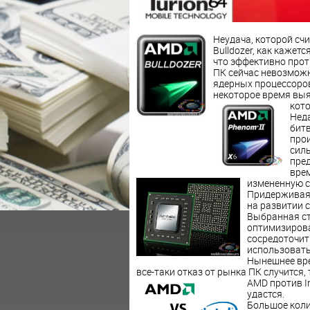
Неудача, которой сч
Bulldozer, как кажет
что эффективно прот
ПК сейчас невозможн
ядерных процессоров
некоторое время выя
кот
Неда
битв
про
силы
пре
врем
измененную с
Придерживаяс
на развитии 
Выбранная ст
оптимизирова
сосредоточит
использовать
Нынешнее вре
все-таки отказ от рынка ПК случится
AMD против In
удастся.
Большое коли