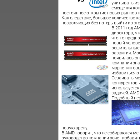
учитывать из
смещения кон
постоянное открытие новых рынков п
Как следствие, большое количество 
позволяющих без потерь выйти из это
В 2011 год A
директора, чт
что-то предп
новый челове
решительные 
развития. Мо
появилась оп
компании знач
маркетинговы
избавиться о
Осваивать мо
конкурентов и
используется
задачей. AMD 
Подобный пер
новую арену.
В AMD говорят, что не собираются ме
руководство компании хочет избавить