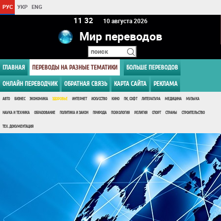
РУС
УКР
ENG
11:32
10 августа 2026
Мир переводов
ГЛАВНАЯ
ПЕРЕВОДЫ НА РАЗНЫЕ ТЕМАТИКИ
БОЛЬШЕ ПЕРЕВОДОВ
ОНЛАЙН ПЕРЕВОДЧИК
ОБРАТНАЯ СВЯЗЬ
КАРТА САЙТА
РЕКЛАМА
АВТО
БИЗНЕС
ЭКОНОМИКА
ЗДОРОВЬЕ
ИНТЕРНЕТ
ИСКУССТВО
КИНО
ПК, СОФТ
ЛИТЕРАТУРА
МЕДИЦИНА
МУЗЫКА
НАУКА И ТЕХНИКА
ОБРАЗОВАНИЕ
ПОЛИТИКА И ЗАКОН
ПРИРОДА
ПСИХОЛОГИЯ
РЕЛИГИЯ
СПОРТ
СТРАНЫ
СТРОИТЕЛЬСТВО
ТЕХ. ДОКУМЕНТАЦИЯ