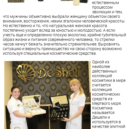
естественным
процессом
эволюции и тем,
что мужчины объективно выбрали женщину объектом своего
внимания, восторжения, неким эталоном человеческой красоты.
Но естественно и то, что натуральная женская красота
постепенно уходит вслед за юностью и молодостью. А если
учесть еще и определенно плохую экологию, крайне губительный
образ жизни и питания современного человека, то стрелки
часов начнут бежать значительно стремительнее. Выровнять
ситуацию и вернуть преимущество на свою сторону возможно
используя специальные косметические средства.
Одной из
наиболее
действенных
коллекций
косметики в мире
считается
коллекция
косметических
средств из
Мертвого моря.
Косметика
называется
Дешели и
используется в
качестве элитной