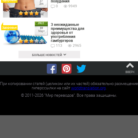
Здоровье
похудения
27
Дек
0
9949
2022
3 неожиданные
Здоровье
преимущества для
10
Март
здоровья от
употребления
гамбургеров
113
2965
БОЛЬШЕ НОВОСТЕЙ
ВВЕРХ
При копировании статей (целиком или их частей) обязательно размещение
гиперссылки на сайт
worldtranslation.org
.
©
2011-2026
"Мир переводов". Все права защищены.